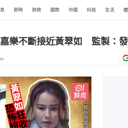
息
即時
熱榜
國際
中國
科技
生活
體
嘉樂不斷接近黃翠如 監製：發
49