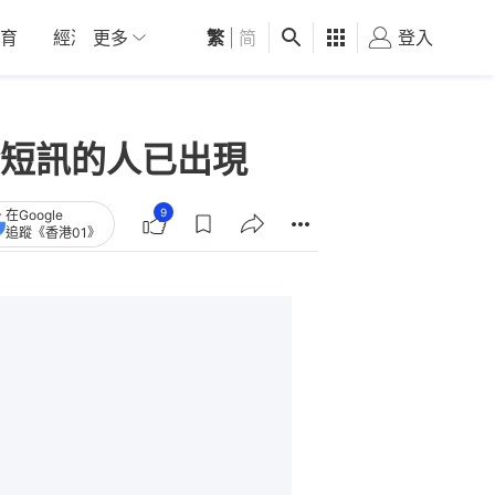
育
經濟
更多
01深圳
繁
觀點
|
简
健康
好食玩飛
登入
女
短訊的人已出現
9
在Google
追蹤《香港01》