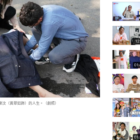
12
01
樂汶（黃翠如飾）的人生。（劇照）
01