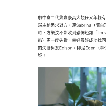
劇中富二代龔嘉豪高大靚仔又年輕有
還主動追求對方，連Sabrina（
時，方樂汶不斷收到恐怖短訊「I’m wa
飾）更一度失蹤，幸好最好成功找回
的失聯男友Edison，即是Eden
疑！