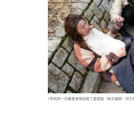
7年前的一宗嚴重車禍改變了姜煜誠（林文龍飾）同方