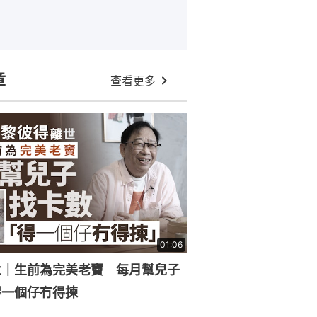
章
查看更多
01:06
世｜生前為完美老竇 每月幫兒子
得一個仔冇得揀