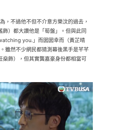
為，不過他不但不介意方樂汶的過去，
陳自瑤飾）都大讚他是「筍盤」。但與此同
tching you.」而囡囡幸而（黃芷晴
。雖然不少網民都猜測幕後黑手是芊芊
（李任燊飾），但其實龔嘉豪身份都相當可