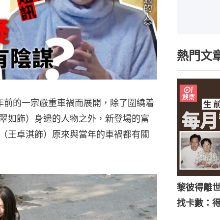
熱門文
7年前的一宗嚴重車禍而展開，除了圍繞着
翠如飾）身邊的人物之外，新登場的富
（王卓淇飾）原來與當年的車禍都有關
黎彼得離
找卡數：