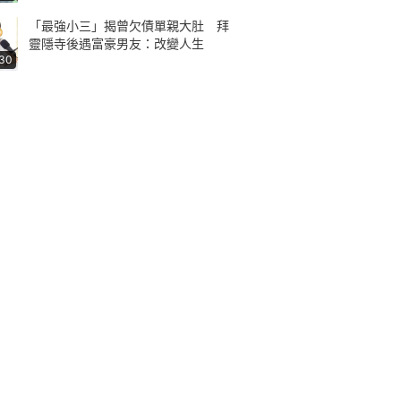
「最強小三」揭曾欠債單親大肚 拜
靈隱寺後遇富豪男友：改變人生
:30