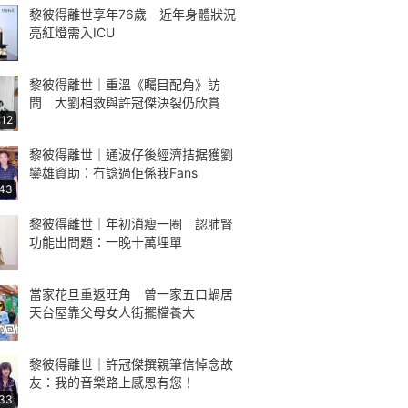
黎彼得離世享年76歲 近年身體狀況
亮紅燈需入ICU
黎彼得離世｜重溫《矚目配角》訪
問 大劉相救與許冠傑決裂仍欣賞
:12
黎彼得離世｜通波仔後經濟拮据獲劉
鑾雄資助：冇諗過佢係我Fans
:43
黎彼得離世｜年初消瘦一圈 認肺腎
功能出問題：一晚十萬埋單
當家花旦重返旺角 曾一家五口蝸居
天台屋靠父母女人街擺檔養大
黎彼得離世｜許冠傑撰親筆信悼念故
友：我的音樂路上感恩有您！
:33