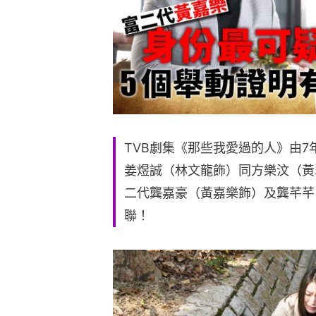
TVB劇集《那些我愛過的人》由
姜煜誠（林文龍飾）同方樂汶（黃
二代龔嘉豪（黃嘉樂飾）及龔芊芊
聯！