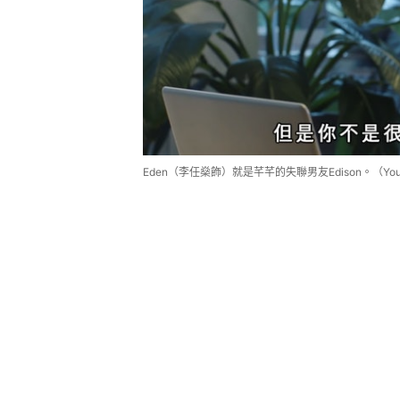
Eden（李任燊飾）就是芊芊的失聯男友Edison。（Yo