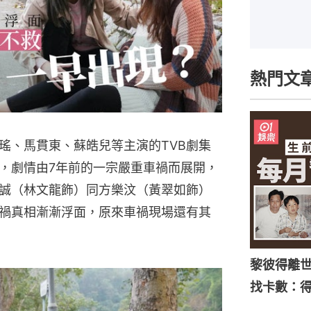
熱門文
瑤、馬貫東、蘇皓兒等主演的TVB劇集
，劇情由7年前的一宗嚴重車禍而展開，
誠（林文龍飾）同方樂汶（黃翠如飾）
禍真相漸漸浮面，原來車禍現場還有其
黎彼得離
找卡數：