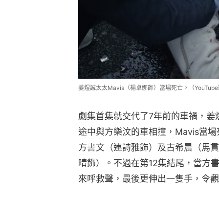
姜煜誠太太Mavis（楊卓娜飾）當場死亡。（YouTub
劇集首集就交代了7年前的車禍，姜煜
途中與方樂汶的車相撞，Mavis當
方書文（連詩雅飾）及古希晨（馬貫
晴飾）。不過在第12集結尾，當方
來呼救聲，最後更伸出一隻手，令觀