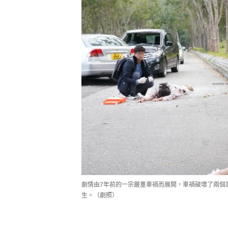
劇情由7年前的一宗嚴重車禍而展開，車禍破壞了兩個
生。（劇照）