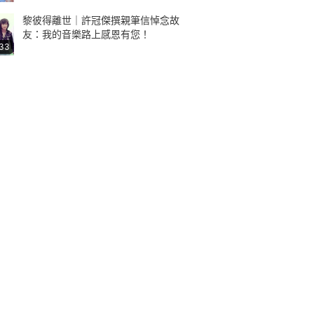
黎彼得離世｜許冠傑撰親筆信悼念故
友：我的音樂路上感恩有您！
:33