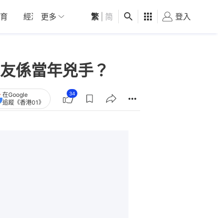
育
經濟
更多
01深圳
繁
觀點
|
简
健康
好食玩飛
登入
女
友係當年兇手？
34
在Google
追蹤《香港01》