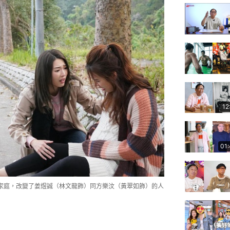
12
01
家庭，改變了姜煜誠（林文龍飾）同方樂汶（黃翠如飾）的人