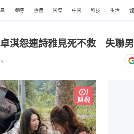
息
即時
熱榜
國際
中國
科技
生活
體
卓淇怨連詩雅見死不救 失聯男
49