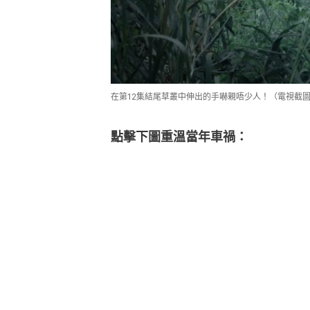
在第12集結尾草叢中伸出的手嚇親唔少人！（電視截
點擊下圖重溫當年車禍：