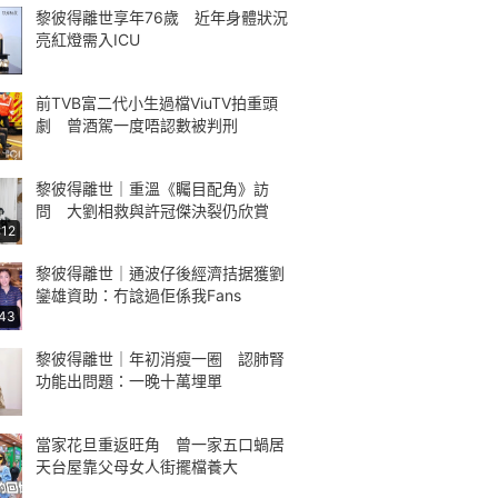
黎彼得離世享年76歲 近年身體狀況
亮紅燈需入ICU
前TVB富二代小生過檔ViuTV拍重頭
劇 曾酒駕一度唔認數被判刑
黎彼得離世｜重溫《矚目配角》訪
問 大劉相救與許冠傑決裂仍欣賞
:12
黎彼得離世｜通波仔後經濟拮据獲劉
鑾雄資助：冇諗過佢係我Fans
:43
黎彼得離世｜年初消瘦一圈 認肺腎
功能出問題：一晚十萬埋單
當家花旦重返旺角 曾一家五口蝸居
天台屋靠父母女人街擺檔養大