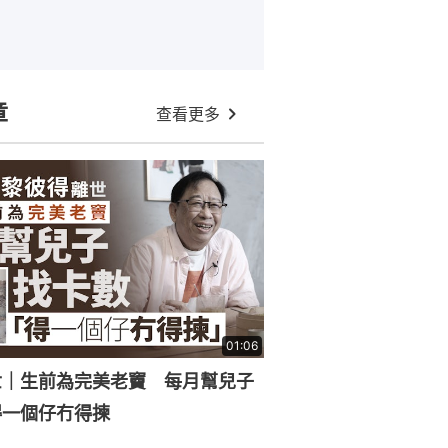
章
查看更多
01:06
世｜生前為完美老竇 每月幫兒子
得一個仔冇得揀