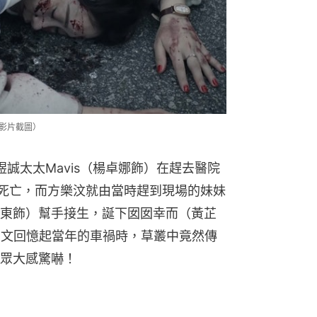
e影片截圖）
誠太太Mavis（楊卓娜飾）在趕去醫院
場死亡，而方樂汶就由當時趕到現場的妹妹
東飾）幫手接生，誕下囡囡幸而（黃芷
書文回憶起當年的車禍時，草叢中竟然傳
眾大感驚嚇！