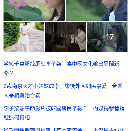
+
17
坐擁千萬粉絲網紅李子柒 為中國文化輸出另闢新
路？
6歲南京天才小妹妹成李子柒後外國網民最愛 音樂
人爭相與她合奏
李子柒端午節影片被韓國網民舉報？ 內媒揭發營銷
號造假真相
從形同造假到周揚青「基本素養論」 重溫過去13年