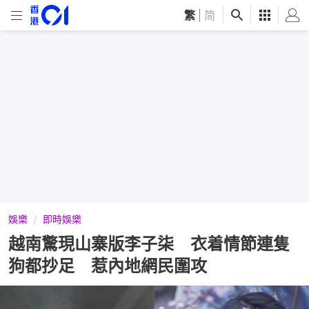
繁
|
简
娛樂
即時娛樂
越南驚現山寨版李子柒 衣着情節連隻
狗都抄足 惹內地網民圍攻