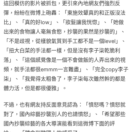
這回模仿的影片被抓包，更引來內地網友們強烈反
彈，紛紛在微博上砲轟：「東施效顰真的和正版沒法
比」、「真的好low」、「妝髮讓我恍惚」、「她做
出來的食物讓人毫無食慾，抄襲的果然是抄襲的」、
「不是歧視，從樣貌氣質到手工都不是一個level」、
「扭大白菜的手法都一樣，但是沒有李子柒乾脆利
落」、「這個感覺像是一個不會做飯的人弄出來的視
頻，就手法都很emmm一言難盡」、「完全copy李子
柒」、「我覺得太粗魯了，李子柒每次雖然幹的都是
體力活，但是都很優雅」。
不過，也有網友持反面意見認為：「憤怒嗎？憤怒就
對了，國內綜藝抄襲別人的也請憤怒」、「希望那些
國內抄襲綜藝的各大導演能看到這微博下面的評