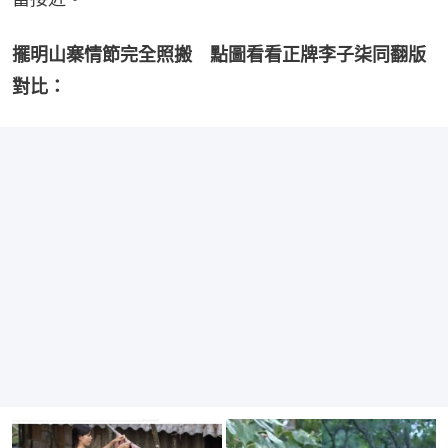
擺明山寨情節完全照搬　點圖看看正牌李子柒同翻版
對比：