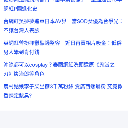
網紅P圖進化史
台網紅吳夢夢進軍日本AV界 當SOD女優為台爭光：
不讓台灣人丟臉
英網紅曾扮抑鬱騙錢整容 近日再賣相片吸金：低俗
男人笨到肯付錢
沖涼都可以cosplay？泰國網紅洗頭還原《鬼滅之
刃》炭治郎等角色
農村姑娘李子柒坐擁3千萬粉絲 賣廣西螺螄粉 究竟係
香辣定酸臭?