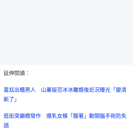
延伸閱讀：
富尪出櫃男人　山寨版范冰冰離婚後近況曝光「變清
新了」
逛街突癲癇發作　爆乳女模「醒著」動開腦手術防失
語