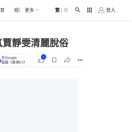
育
經濟
更多
01深圳
繁
觀點
|
简
健康
好食玩飛
登入
女
氣賈靜雯清麗脫俗
1
在Google
追蹤《香港01》