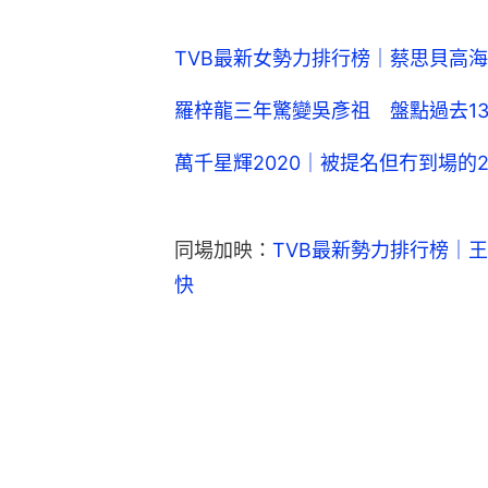
TVB最新女勢力排行榜｜蔡思貝高
羅梓龍三年驚變吳彥祖 盤點過去1
萬千星輝2020｜被提名但冇到場的
同場加映：
TVB最新勢力排行榜｜
快