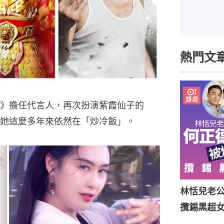
熱門文
》擔任代言人，再次扮演紫霞仙子的
她這麼多年來依然在「炒冷飯」。
林恬兒老
攬錫黑超