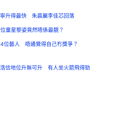
海寧升得最快 朱晨麗李佳芯回落
3位童星黎姿竟然唔係最靚？
24位藝人 唔通覺得自己冇獎爭？
王浩信地位升無可升　有人坐火箭飛得勁