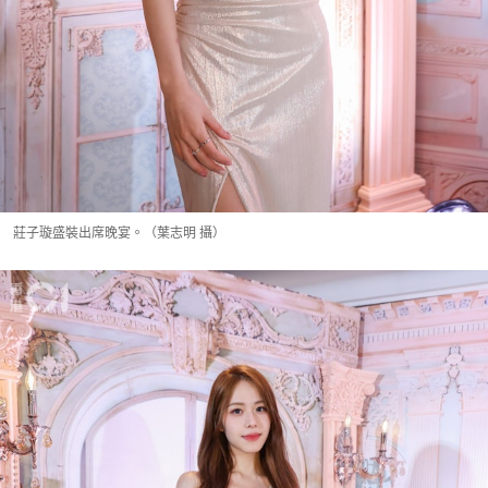
莊子璇盛裝出席晚宴。（葉志明 攝）