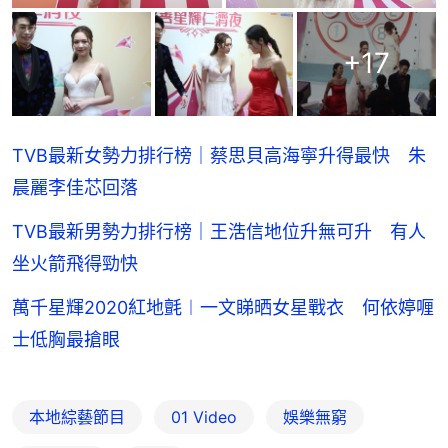
+
17
TVB最新女勢力排行榜｜蔡思貝高海寧升得最快 朱
晨麗李佳芯回落
TVB最新男勢力排行榜｜王浩信地位升無可升 有人
坐火箭飛得勁快
萬千星輝2020紅地氈︱一文睇晒女星戰衣 何依婷喱
士低胸最搶眼
本地綜藝節目
01 Video
娛樂無窮