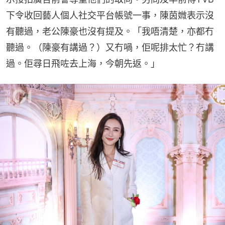
下令收回藝人個人社交平台帳號一事，陳茵媺表示沒
有聽過，老公陳豪也沒有提及。「我唔清楚，亦都冇
聽過。（陳豪有講過？）又冇喎，佢呢排太忙？冇講
過。佢尋日飛咗去上海，今朝先返。」