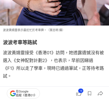
波波黃婧靈表示最近忙於考車牌。（葉志明 攝）
波波考車等路試
波波黃婧靈接受《香港01》訪問，她透露遺憾沒有被
選入《女神配對計劃2》，也表示，早前因睇過
《F1》所以走了學車，現時已通過筆試，正等待考路
試。
19
陳茵媺
諸葛梓岐
黃婧靈（波波）
在Google
追蹤《香港01》
莊子璇
香港藝人動向