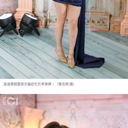
波波黃婧靈表示最近忙於考車牌。（葉志明 攝）