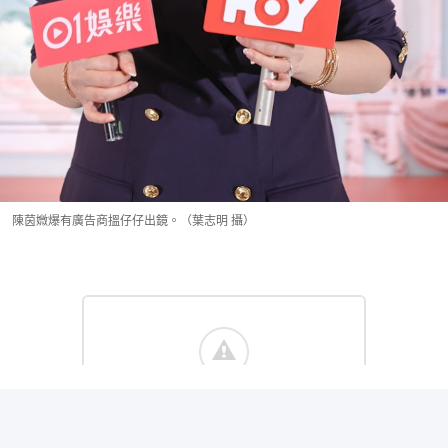
陳茵媺爆有廣告商搵仔仔出鏡。（葉志明 攝）