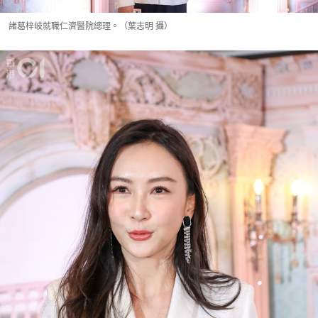
諸葛梓岐就職仁濟醫院總理。（葉志明 攝）