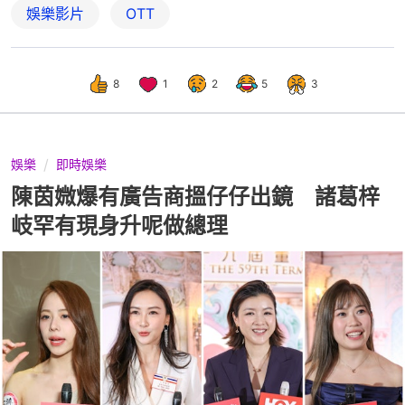
娛樂影片
OTT
8
1
2
5
3
娛樂
即時娛樂
陳茵媺爆有廣告商搵仔仔出鏡 諸葛梓
岐罕有現身升呢做總理