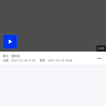
播
放
0:43
總
影
共
片
時
撰文：
黃梓恒
間
出版：
2021-01-24 11:30
更新：
2021-02-10 16:56