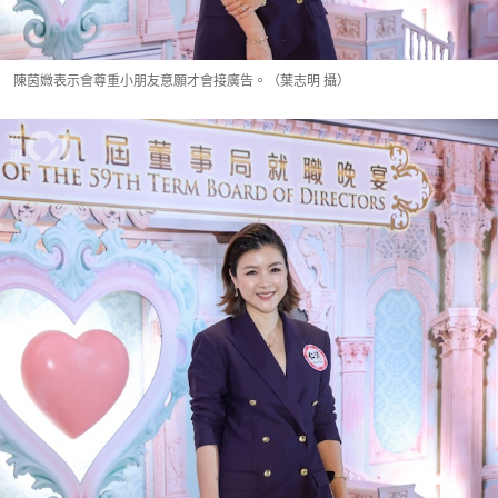
陳茵媺表示會尊重小朋友意願才會接廣告。（葉志明 攝）