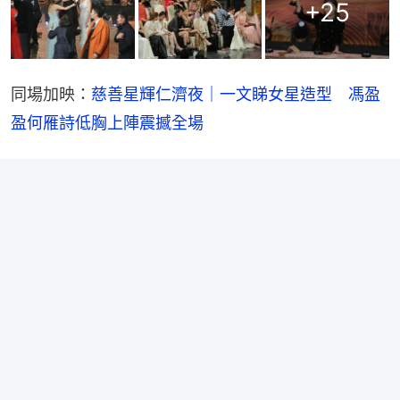
+
25
同場加映：
慈善星輝仁濟夜｜一文睇女星造型　馮盈
盈何雁詩低胸上陣震撼全場