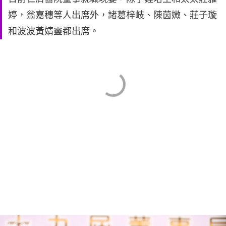
婷，翁嘉穗等人出席外，諸葛梓岐、陳茵媺、莊子璇
和波波黃婧靈都出席。