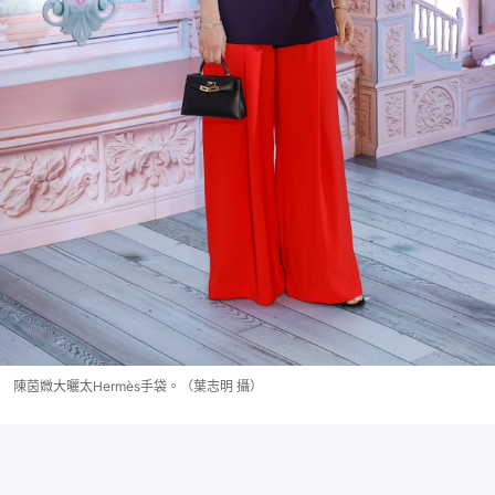
陳茵媺大曬太Hermès手袋。（葉志明 攝）