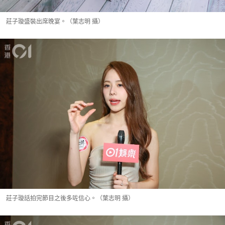
莊子璇盛裝出席晚宴。（葉志明 攝）
莊子璇話拍完節目之後多咗信心。（葉志明 攝）