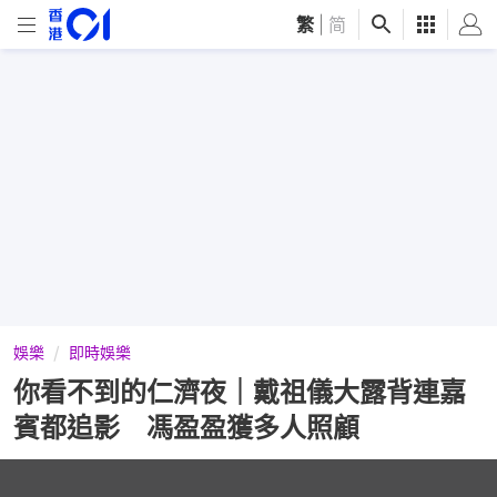
繁
|
简
娛樂
即時娛樂
你看不到的仁濟夜｜戴祖儀大露背連嘉
賓都追影 馮盈盈獲多人照顧