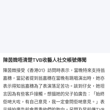
陳茵媺唔清楚TVB收藝人社交帳號傳聞
陳茵媺接受《香港01》訪問時表示，當晚特來支持翁
嘉穗，當記者提到翁嘉穗在當晚有跳唱演出時，她亦
表示得知翁嘉穗為了表演落足苦功。談到仔女，她坦
言因為有些客戶接觸，想搵她的兒子拍廣告：「始終
佢哋大咗，有自己意見，我一定會問佢哋意見。」表
示接拍廣告前會尊重他們的取向。另問及早前傳TVB