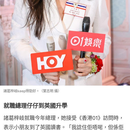
諸葛梓岐keep得勁好。（葉志明 攝）
就職總理仔仔到英國升學
諸葛梓岐就職今年總理，她接受《香港01》訪問時，
表示小朋友到了英國讀書。「我諗住佢唔啱，但係佢