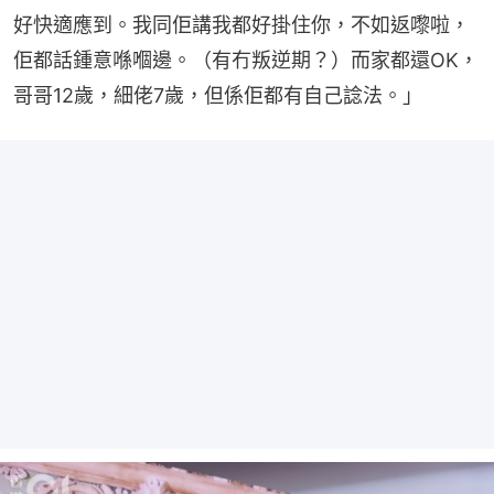
好快適應到。我同佢講我都好掛住你，不如返嚟啦，
佢都話鍾意喺嗰邊。（有冇叛逆期？）而家都還OK，
哥哥12歲，細佬7歲，但係佢都有自己諗法。」