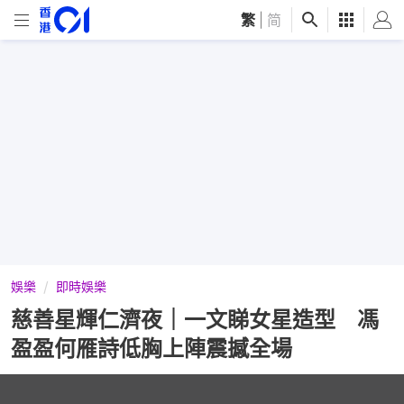
繁
|
简
娛樂
即時娛樂
慈善星輝仁濟夜｜一文睇女星造型 馮
盈盈何雁詩低胸上陣震撼全場