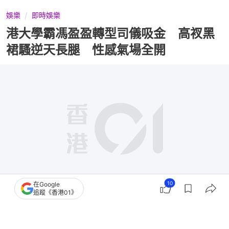
娛樂
即時娛樂
港大學霸馮盈盈轉型司儀吸金 高衩黑
裙騷逆天長腿 性感氣場全開
10
在Google
追蹤《香港01》
撰文：
小白
出版：
2026-04-14 23:59
更新：
2026-04-16 18:28