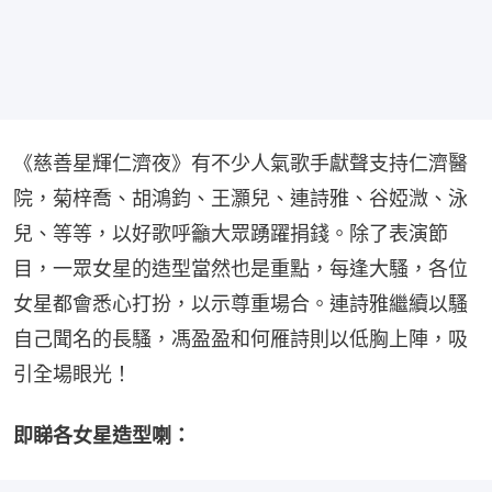
《慈善星輝仁濟夜》有不少人氣歌手獻聲支持仁濟醫
院，菊梓喬、胡鴻鈞、王灝兒、連詩雅、谷婭溦、泳
兒、等等，以好歌呼籲大眾踴躍捐錢。除了表演節
目，一眾女星的造型當然也是重點，每逢大騷，各位
女星都會悉心打扮，以示尊重場合。連詩雅繼續以騷
自己聞名的長騷，馮盈盈和何雁詩則以低胸上陣，吸
引全場眼光！
即睇各女星造型喇：