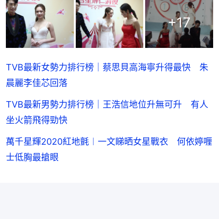
+
17
TVB最新女勢力排行榜｜蔡思貝高海寧升得最快 朱
晨麗李佳芯回落
TVB最新男勢力排行榜｜王浩信地位升無可升 有人
坐火箭飛得勁快
萬千星輝2020紅地氈︱一文睇晒女星戰衣 何依婷喱
士低胸最搶眼