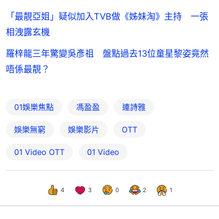
「最靚亞姐」疑似加入TVB做《姊妹淘》主持 一張
相洩露玄機
羅梓龍三年驚變吳彥祖 盤點過去13位童星黎姿竟然
唔係最靚？
01娛樂焦點
馮盈盈
連詩雅
娛樂無窮
娛樂影片
OTT
01‌ ‌Video‌ ‌OTT
01 Video
4
3
0
2
1