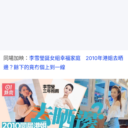
同場加映：
李雪瑩誕女組幸福家庭　2010年港姐去晒
邊？餘下的竟冇個上到一線