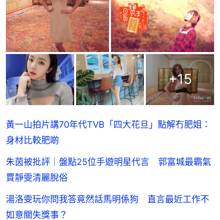
+
15
黃一山拍片講70年代TVB「四大花旦」點解冇肥姐：
身材比較肥啲
朱茵被批評｜盤點25位手遊明星代言 郭富城最霸氣
賈靜雯清麗脫俗
湯洛雯玩你問我答竟然話馬明係狗 直言最近工作不
如意關失獎事？