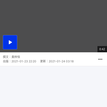
播
放
0:42
總
影
共
片
時
撰文：
黃梓恒
間
出版：
2021-01-23 22:20
更新：
2021-01-24 03:18