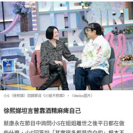
小S（徐熙娣）回歸節目《小姐不熙娣》。（Weibo圖片）
徐熙娣坦言曾靠酒精麻痺自己
蔡康永在節目中詢問小S在姐姐離世之後平日都在做
些什麼，小S回答說「其實很多都是空白的」根本不