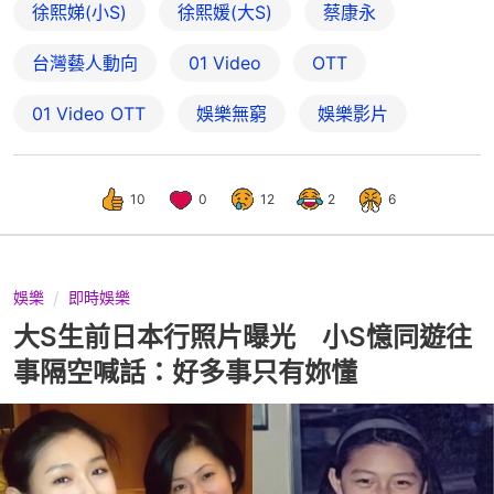
徐熙娣(小S)
徐熙媛(大S)
蔡康永
台灣藝人動向
01 Video
OTT
01‌ ‌Video‌ ‌OTT
娛樂無窮
娛樂影片
10
0
12
2
6
娛樂
即時娛樂
大S生前日本行照片曝光 小S憶同遊往
事隔空喊話：好多事只有妳懂