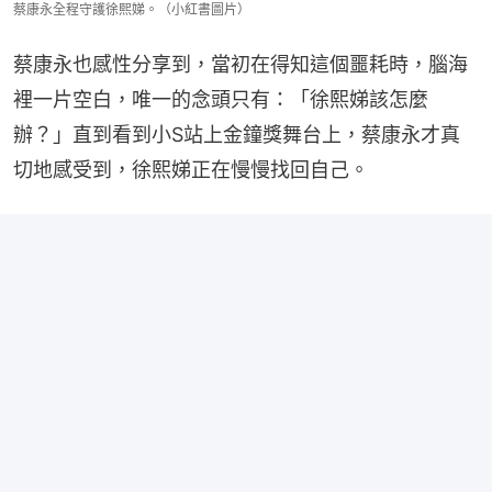
蔡康永全程守護徐熙娣。（小紅書圖片）
蔡康永也感性分享到，當初在得知這個噩耗時，腦海
裡一片空白，唯一的念頭只有：「徐熙娣該怎麼
辦？」直到看到小S站上金鐘獎舞台上，蔡康永才真
切地感受到，徐熙娣正在慢慢找回自己。