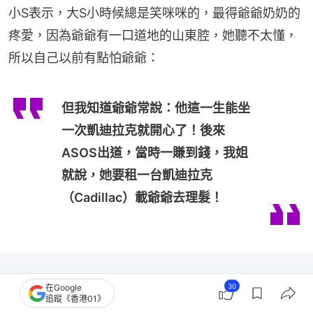
小S表示，大S小時候總是笑咪咪的，最得爺爺奶奶的
疼愛，因為爺爺有一口道地的山東腔，她聽不太懂，
所以自己以前有點怕爺爺：
但我知道爺爺常說：他這一生能坐
一次凱迪拉克就開心了！後來
ASOS出道，當時一賺到錢，我姐
就說，她要租一台凱迪拉克
（Cadillac）載爺爺去理髮！
30
在Google
追蹤《香港01》