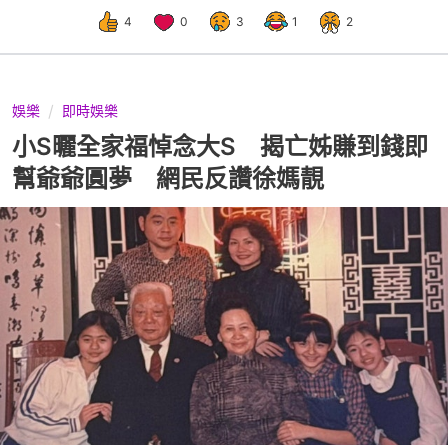
4
0
3
1
2
娛樂
即時娛樂
小S曬全家福悼念大S 揭亡姊賺到錢即
幫爺爺圓夢 網民反讚徐媽靚