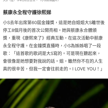
大S（左）今年2月份去世。（小S微博圖片）
蔡康永全程守護徐熙娣
小S去年出席第60屆金鐘獎，這是她自姐姐大S離世後
停工8個月後的首次公開亮相。她與蔡康永合體頒
獎，重現《康熙來了》經典互動，在這次活動中蔡康
永全程守護。在金鐘獎直播時，小S為姊姊唱了一段
歌：「這首歌的歌詞是大S寫的。可是現在聽起來，
會很像是她想要對我說的話。姐，雖然你不在的人生
真的很辛苦，但我一定會往前走的。I LOVE YOU！」