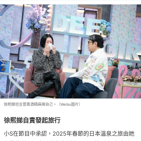
徐熙娣坦言曾靠酒精麻痺自己。（Weibo圖片）
徐熙娣自責發起旅行
小S在節目中承認，2025年春節的日本溫泉之旅由她