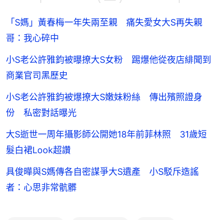
「S媽」黃春梅一年失兩至親 痛失愛女大S再失親
哥：我心碎中
小S老公許雅鈞被曝撩大S女粉 踢爆他從夜店緋聞到
商業官司黑歷史
小S老公許雅鈞被爆撩大S嫩妹粉絲 傳出殯照證身
份 私密對話曝光
大S逝世一周年攝影師公開她18年前菲林照 31歲短
髮白裙Look超讚
具俊曄與S媽傳各自密謀爭大S遺產 小S駁斥造謠
者：心思非常骯髒