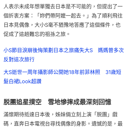
人表示未成年想單獨去日本是不可能的，但提出了一
個折衷方案：「妳們帶阿嬤一起去。」為了順利飛往
日本見偶像，大小S毫不猶豫地答應了這個條件，也
促成了這趟難忘的祖孫之旅。
小S節目淚崩後悔策劃日本之旅痛失大S 媽媽曾多次
反對這次旅行
大S逝世一周年攝影師公開她18年前菲林照 31歲短
髮白裙Look超讚
脱團追星撲空 雪地慘摔成最深刻回憶
滿懷期待抵達日本後，姊妹倆立刻上演「脱團」戲
碼，直奔日本電視台尋找偶像的身影。遺憾的是，最