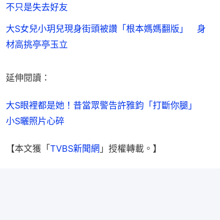
不只是失去好友
大S女兒小玥兒現身街頭被讚「根本媽媽翻版」 身
材高挑亭亭玉立
延伸閱讀：
大S眼裡都是她！昔當眾警告許雅鈞「打斷你腿」　
小S曬照片心碎
【本文獲「
TVBS新聞網
」授權轉載。】