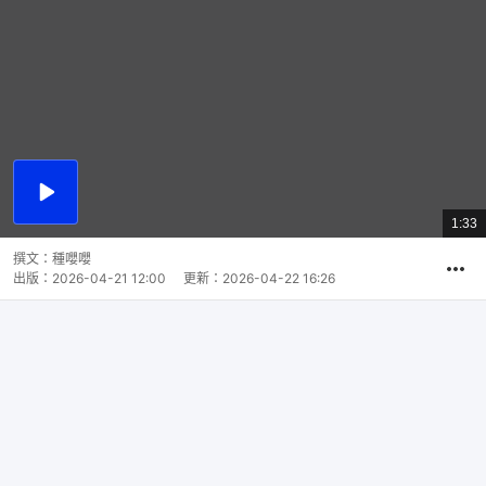
播
放
1:33
總
影
共
片
時
撰文：
種嚶嚶
間
出版：
2026-04-21 12:00
更新：
2026-04-22 16:26