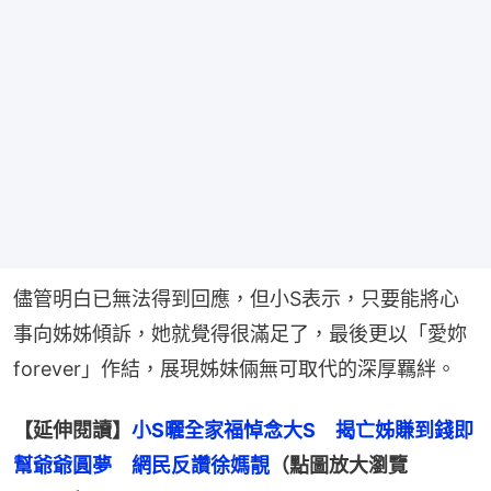
儘管明白已無法得到回應，但小S表示，只要能將心
事向姊姊傾訴，她就覺得很滿足了，最後更以「愛妳 
forever」作結，展現姊妹倆無可取代的深厚羈絆。
【延伸閱讀】
小S曬全家福悼念大S　揭亡姊賺到錢即
幫爺爺圓夢　網民反讚徐媽靚
（點圖放大瀏覽