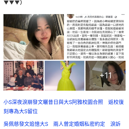
▼▼▼）
+
11
小S深夜淚崩發文曬昔日與大S阿雅校園合照 返校復
刻專為大S留位
吳佩慈發文追憶大S 兩人曾定婚姻私密約定 淚訴