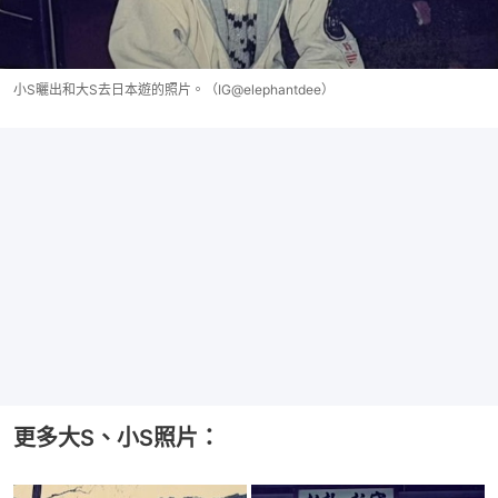
小S曬出和大S去日本遊的照片。（IG@elephantdee）
更多大S、小S照片：