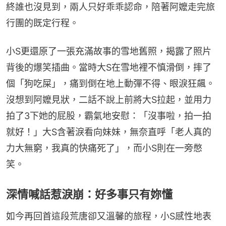
終誰也沒見到，兩人只好乖乖認命，陪著阿嬤走完旅
行團的既定行程。
小S更還原了一張充滿故事的雪地舊照，揭露了照片
背後的爆笑插曲。當時大S在雪地裡不慎滑倒，摔了
個「狗吃屎」，痛到倒在地上動彈不得、眼淚狂飆。
沒想到阿嬤見狀，二話不說上前將大S拉起，並用力
拍了3下她的屁股，霸氣地安慰：「沒事啦，拍一拍
就好！」大S含著淚看向妹妹，無奈直呼「老人真的
力大無窮，我真的快痛死了」，而小S則在一旁憋
笑。
深情喊話惹淚崩：好多事只有妳懂
如今再回首這段荒唐卻又溫馨的旅程，小S感性地表