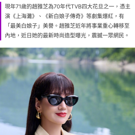
現年71歲的趙雅芝為70年代TVB四大花旦之一，憑主
演《上海灘》、《新白娘子傳奇》等劇集爆紅，有
「最美白娘子」美譽。趙雅芝近年將事業重心轉移至
內地，近日她的最新時尚造型曝光，震撼一眾網民。