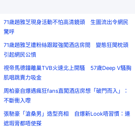
71歲趙雅芝現身活動不怕高清鏡頭 生圖流出令網民
驚呼
71歲趙雅芝遭粉絲跟蹤強闖酒店房間 變態狂聞枕頭
引起網民公憤
視帝馬德鐘離巢TVB火速北上開騷 57歲Deep V騷胸
肌唱跳賣力吸金
周柏豪自爆遇瘋狂fans直闖酒店房想「破門而入」：
不斷衝入嚟
張馳豪「滄桑男」造型亮相 自爆新Look唔習慣：連
遮瑕膏都唔使搽