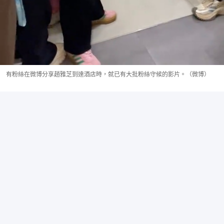
有粉絲在微博分享趙雅芝到達酒店時，就已有大批粉絲守候的影片。（微博）