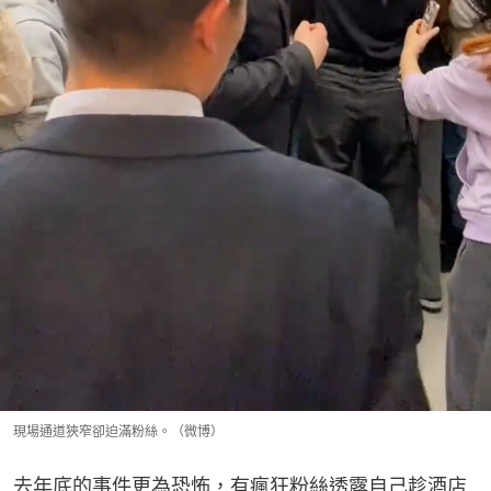
現場通道狹窄卻迫滿粉絲。（微博）
去年底的事件更為恐怖，有瘋狂粉絲透露自己趁酒店