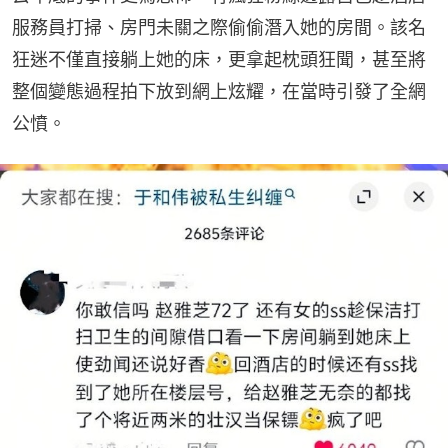
服務員打掃、房門未關之際偷偷潛入她的房間。該名
狂迷不僅直接躺上她的床，更拿起枕頭狂聞，甚至將
整個變態過程拍下放到網上炫耀，在當時引發了全網
公憤。