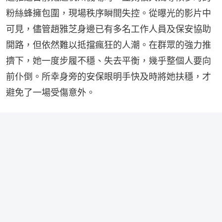
粉絲蜂擁包圍，現場秩序瞬間失控。從曝光的影片中
可見，儘管趙雅芝身邊已有多名工作人員及保安協助
開路，但依然難以抵擋瘋狂的人潮。在群眾的強力推
擠下，她一度步履不穩、失去平衡，幾乎整個人要向
前仆倒。所幸身旁的安保眼明手快及時將她扶穩，才
避免了一場受傷意外。