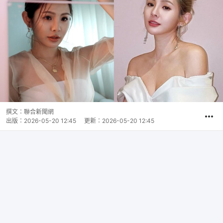
撰文：
聯合新聞網
出版：
2026-05-20 12:45
更新：
2026-05-20 12:45