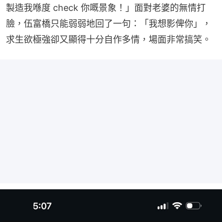
製造我喺度 check 你嘅景象！」面對老婆的無情打
臉，伍富橋只能弱弱地回了一句：「我想影俾你」，
求生欲極強卻又顯得十分自作多情，場面非常搞笑。