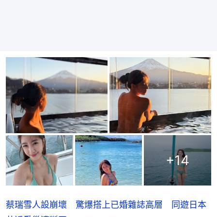
+
14
蔡瑞雪人設崩壞 驚爆搭上已婚雜誌高層 同遊日本