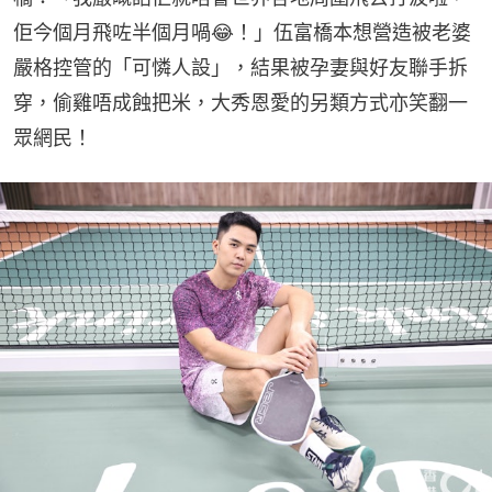
佢今個月飛咗半個月喎😂！」伍富橋本想營造被老婆
嚴格控管的「可憐人設」，結果被孕妻與好友聯手拆
穿，偷雞唔成蝕把米，大秀恩愛的另類方式亦笑翻一
眾網民！