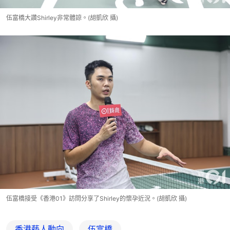
伍富橋大讚Shirley非常體諒。(胡凱欣 攝)
伍富橋接受《香港01》訪問分享了Shirley的懷孕近況。(胡凱欣 攝)
香港藝人動向
伍富橋