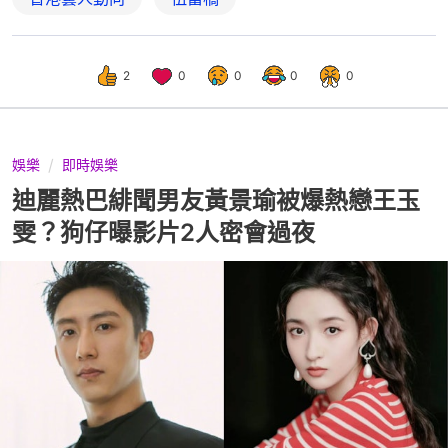
2
0
0
0
0
娛樂
即時娛樂
迪麗熱巴緋聞男友黃景瑜被爆熱戀王玉
雯？狗仔曝影片2人密會過夜