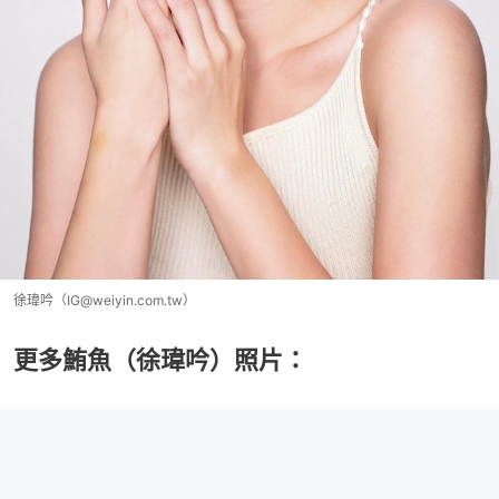
徐瑋吟（IG@weiyin.com.tw）
更多鮪魚（徐瑋吟）照片：