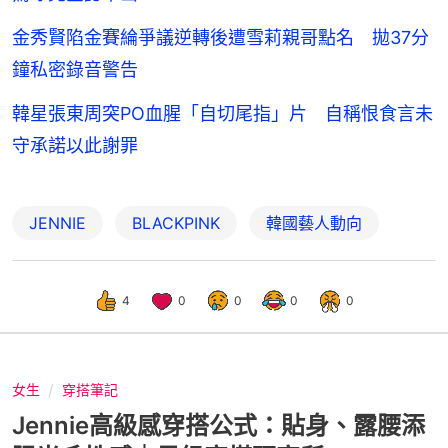
金秀賢陷金賽綸爭議逆轉後遭雪莉親哥點名 拋37分
鐘私密錄音警告
韓星張東周突PO血腥「自切尾指」片 自稱恨食言未
守承諾以此謝罪
JENNIE
BLACKPINK
韓國藝人動向
4
0
0
0
0
女生
穿搭筆記
Jennie高級感穿搭公式：貼身、露腰添