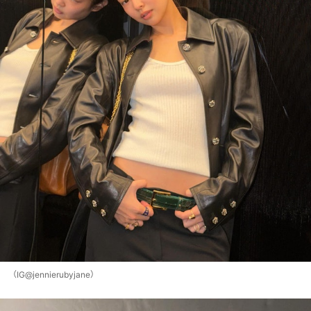
（IG@jennierubyjane）