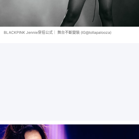
BLACKPINK Jennie穿搭公式｜ 舞台不斷變裝 (IG@lollapalooza)