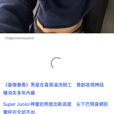
（IG@jennierubyjane）
《豪傑春香》男星在喜竟淪洗碗工 曾創收視神話
曝消失多年內幕
Super Junior神童近照瘦出新高度 尖下巴現身網民
驚呼完全認不出