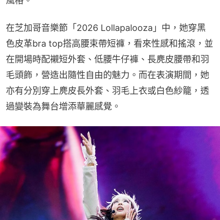
風格。
在芝加哥音樂節「2026 Lollapalooza」中，她穿黑
色皮革bra top搭高腰束帶短褲，看來性感和搖滾，並
在開場時配襯短外套、低腰牛仔褲、長麂皮腰帶和羽
毛頭飾，營造出隨性自由的魅力。而在表演期間，她
亦有分別穿上麂皮長外套、羽毛上衣或白色紗籠，透
過變裝為舞台增添華麗感覺。