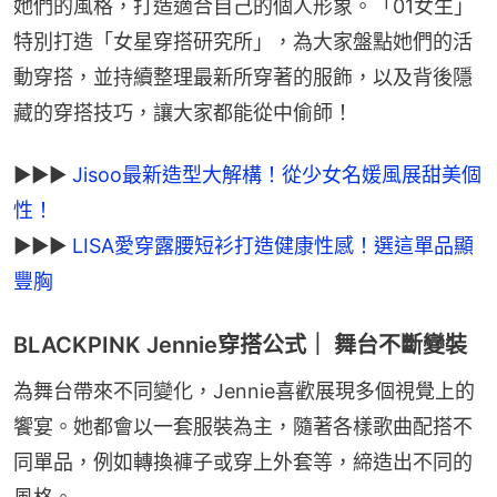
她們的風格，打造適合自己的個人形象。「01女生」
特別打造「女星穿搭研究所」，為大家盤點她們的活
動穿搭，並持續整理最新所穿著的服飾，以及背後隱
藏的穿搭技巧，讓大家都能從中偷師！
►►► 
Jisoo最新造型大解構！從少女名媛風展甜美個
►►► 
LISA愛穿露腰短衫打造健康性感！選這單品顯
豐胸
BLACKPINK Jennie穿搭公式｜ 舞台不斷變裝
為舞台帶來不同變化，Jennie喜歡展現多個視覺上的
饗宴。她都會以一套服裝為主，隨著各樣歌曲配搭不
同單品，例如轉換褲子或穿上外套等，締造出不同的