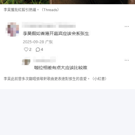
李昊獲批紅館引熱議。（Threads）
李昊此前曾多次翻唱張敬軒歌曲更表達對張生的喜愛。（小紅書）