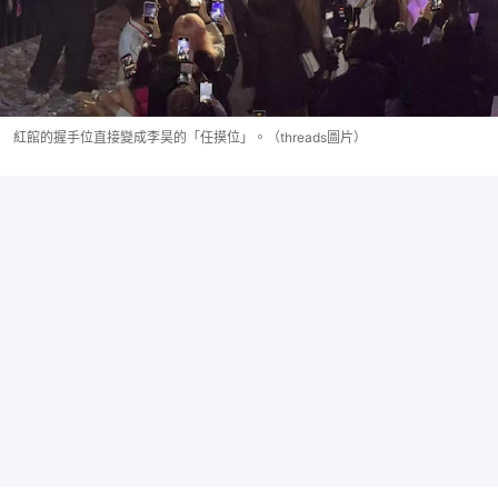
紅館的握手位直接變成李昊的「任摸位」。（threads圖片）