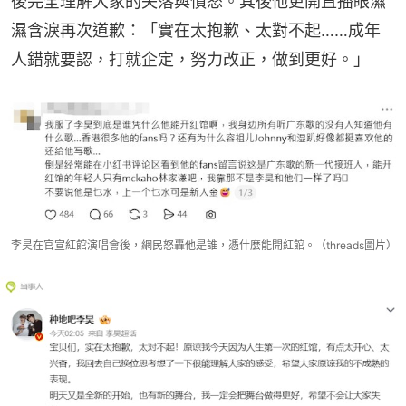
後完全理解大家的失落與憤怒。其後他更開直播眼濕
濕含淚再次道歉：「實在太抱歉、太對不起……成年
人錯就要認，打就企定，努力改正，做到更好。」
李昊在官宣紅館演唱會後，網民怒轟他是誰，憑什麼能開紅館。（threads圖片）