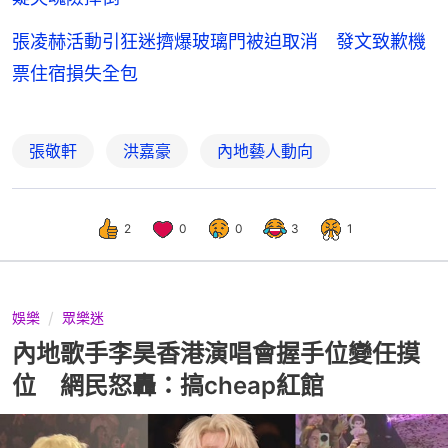
張凌赫活動引狂迷擠爆玻璃門被迫取消 發文致歉機
票住宿損失全包
張敬軒
洪嘉豪
內地藝人動向
2
0
0
3
1
娛樂
眾樂迷
內地歌手李昊香港演唱會握手位變任摸
位 網民怒轟：搞cheap紅館