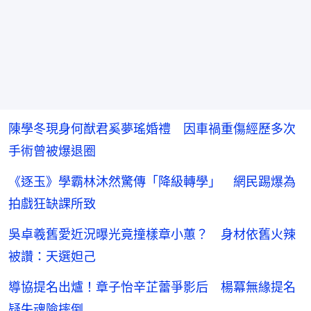
陳學冬現身何猷君奚夢瑤婚禮 因車禍重傷經歷多次
手術曾被爆退圈
《逐玉》學霸林沐然驚傳「降級轉學」 網民踢爆為
拍戲狂缺課所致
吳卓羲舊愛近況曝光竟撞樣章小蕙？ 身材依舊火辣
被讚：天選妲己
導協提名出爐！章子怡辛芷蕾爭影后 楊冪無緣提名
疑失魂險摔倒