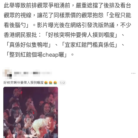
此舉導致前排觀眾爭相湧前，嚴重遮擋了後排及看台
觀眾的視線，讓花了同樣票價的觀眾抱怨「全程只能
看後腦勺」。影片曝光後在網絡引發洗版熱議，不少
香港網民狠批：「好核突啊仲要俾人摸到嗰度」、
「真係好似隻鴨咁」、「宜家紅館門檻真係低」、
「整到紅館個場cheap曬」。