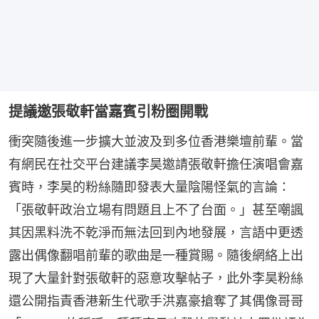
提議邀張敬軒當嘉賓引粉圈開戰
衝突隨後進一步擴大並波及到多位香港樂壇前輩。當
有網民在社交平台建議李昊邀請張敬軒擔任演唱會嘉
賓時，李昊的粉絲隨即發表大量陰陽怪氣的言論：
「張敬軒政治立場有問題且上不了台面。」甚至嘲諷
其因黑料洗不乾淨而無法回到內地發展，言語中更透
露出偶像翻唱前輩的歌曲是一種賞賜。隨後網絡上出
現了大量針對張敬軒的惡意攻擊帖子，此外李昊粉絲
還公開指責香港新生代歌手洪嘉豪搶奪了其偶像哥哥