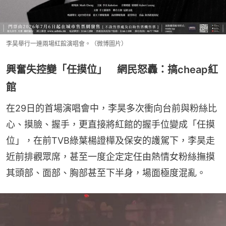
李昊舉行一連兩場紅館演唱會。（微博圖片）
興奮失控變「任摸位」 網民怒轟：搞cheap紅
館
在29日的首場演唱會中，李昊多次衝向台前與粉絲比
心、摸臉、握手，更直接將紅館的握手位變成「任摸
位」，在前TVB綠葉楊證樺及保安的護駕下，李昊走
近前排觀眾席，甚至一度企定定任由熱情女粉絲撫摸
其頭部、面部、胸部甚至下半身，場面極度混亂。