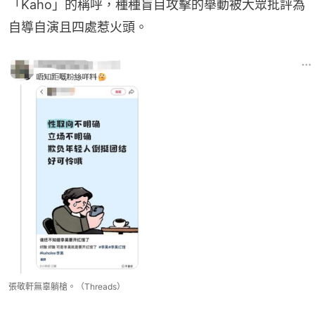
「Kaho」的稱呼，種種盲目攻擊的舉動被大眾批評為
自導自演且四處惹火頭。
張敬軒無辜躺槍。（Threads）