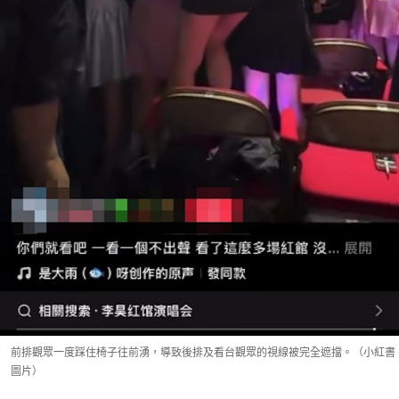
前排觀眾一度踩住椅子往前湧，導致後排及看台觀眾的視線被完全遮擋。（小紅書
圖片）