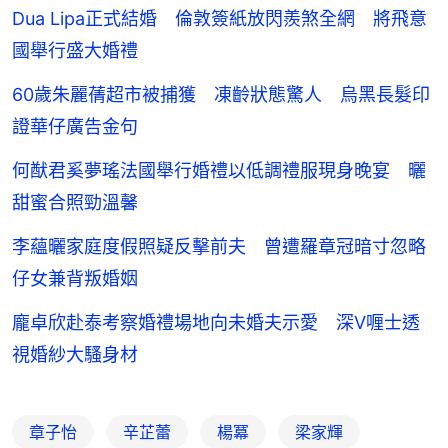
Dua Lipa正式結婚 倫敦簽紙放閃羨煞全網 將飛意
國舉行盛大婚禮
60歲朱麗蒨超市被捕獲 凍齡狀態驚人 烏黑長髮印
證華仔廣告金句
何猷君奚夢瑤法國舉行婚禮以低調禮服現身晚宴 曬
甜蜜合照勁溫馨
李蘊曬家庭度假照疑反擊前夫 曾遭羅章冠暗寸忽略
仔女兼背叛婚姻
龐卓欣赴泰考察婚禮場地向未婚夫示愛 深V喱士透
視婚紗大騷身材
章子怡
辛芷蕾
楊冪
梁家輝