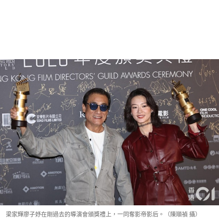
梁家輝廖子妤在剛過去的導演會頒獎禮上，一同奪影帝影后。（陳順禎 攝）