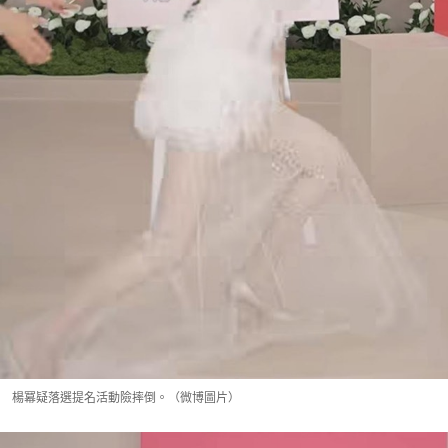
楊冪疑落選提名活動險摔倒。（微博圖片）