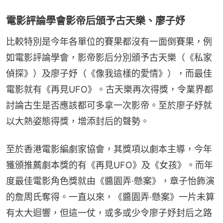
電影評論學會影帝后頒予古天樂、廖子妤
比較特別是今年各單位的賽果都沒有一面倒賽果，例
如電影評論學會，影帝影后分別頒予古天樂（《私家
偵探》）及廖子妤（《像我這樣的愛情》），而最佳
電影就有《再見UFO》。古天樂再次得獎，令業界都
討論古生是否應該都可多拿一次影帝。至於廖子妤就
以大熱姿態得獎，增添封后的聲勢。
至於香港電影編劇家協會，其獎項以劇本主導，今年
獲頒推薦劇本獎的有《再見UFO》及《女孩》。而年
度最佳電影角色獎就由《醬園弄·懸案》，章子怡飾演
的詹周氏奪得。一直以來，《醬園弄·懸案》一片未算
有太大迴響，但這一仗，或多或少令廖子妤封后之路