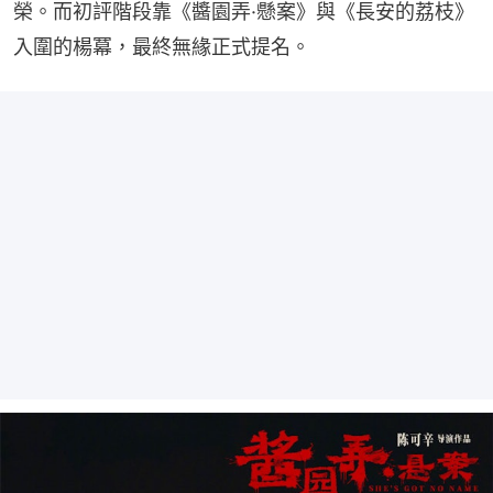
榮。而初評階段靠《醬園弄·懸案》與《長安的荔枝》
入圍的楊冪，最終無緣正式提名。