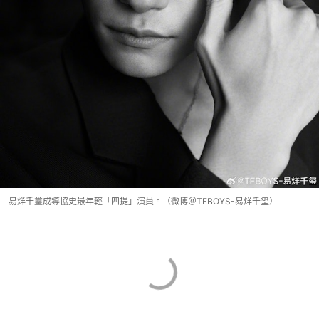
易烊千璽成導協史最年輕「四提」演員。（微博＠TFBOYS-易烊千玺）