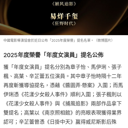
中國電影導演協會於近日公布「2025年度榮譽」提名名單。（微博圖片）
2025年度榮譽「年度女演員」提名公佈
獲「年度女演員」提名分別為章子怡、馬伊琍、張子
楓、高葉、辛芷蕾五位演員。其中章子怡時隔十二年
再度斬獲導協提名，憑藉《醬園弄·懸案》入圍；而馬
伊琍憑《花漾少女殺人事件》順利入圍；張子楓則以
《花漾少女殺人事件》與《捕風追影》兩部作品拿下
雙提名；高葉以《南京照相館》的亮眼表現獲得業界
認可；辛芷蕾曾憑《日掛中天》贏得威尼斯影后殊