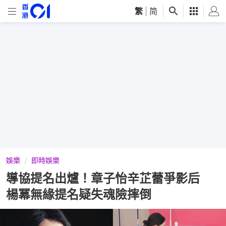
繁
|
简
娛樂
即時娛樂
導協提名出爐！章子怡辛芷蕾爭影后
楊冪無緣提名疑失魂險摔倒