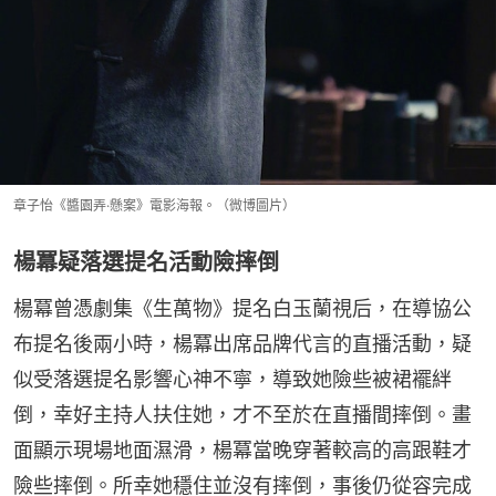
章子怡《醬園弄·懸案》電影海報。（微博圖片）
楊冪疑落選提名活動險摔倒
楊冪曾憑劇集《生萬物》提名白玉蘭視后，在導協公
布提名後兩小時，楊冪出席品牌代言的直播活動，疑
似受落選提名影響心神不寧，導致她險些被裙襬絆
倒，幸好主持人扶住她，才不至於在直播間摔倒。畫
面顯示現場地面濕滑，楊冪當晚穿著較高的高跟鞋才
險些摔倒。所幸她穩住並沒有摔倒，事後仍從容完成