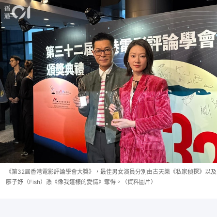
《第32屆香港電影評論學會大獎》，最佳男女演員分別由古天樂《私家偵探》以及
廖子妤（Fish）憑《像我這樣的愛情》奪得。（資料圖片）