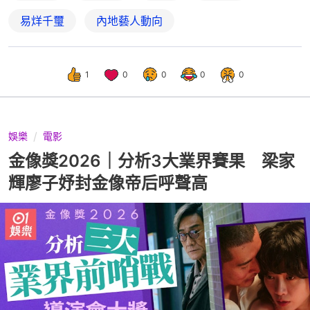
易烊千璽
內地藝人動向
1
0
0
0
0
娛樂
電影
金像獎2026｜分析3大業界賽果 梁家
輝廖子妤封金像帝后呼聲高