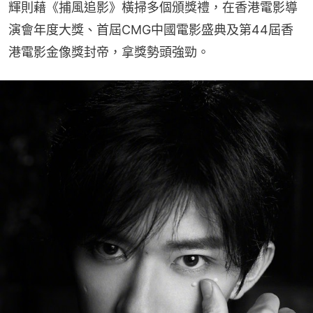
輝則藉《捕風追影》橫掃多個頒獎禮，在香港電影導
演會年度大獎、首屆CMG中國電影盛典及第44屆香
港電影金像獎封帝，拿獎勢頭強勁。