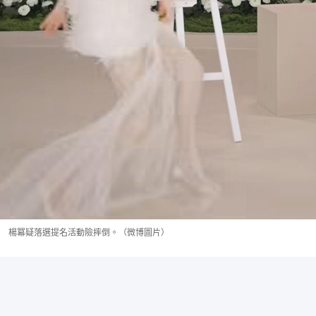
楊冪疑落選提名活動險摔倒。（微博圖片）