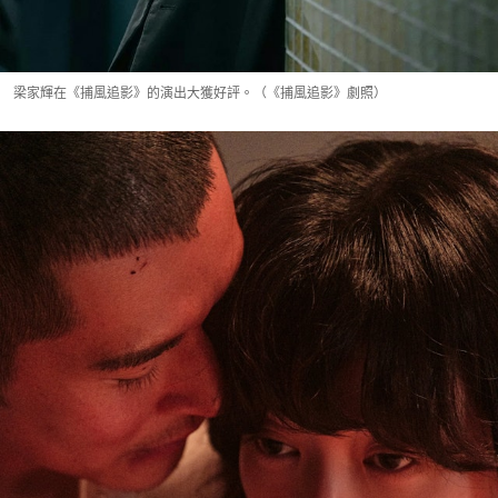
梁家輝在《捕風追影》的演出大獲好評。（《捕風追影》劇照）