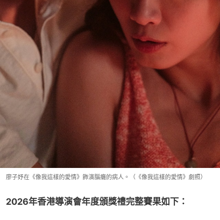
廖子妤在《像我這樣的愛情》飾演腦癱的病人。（《像我這樣的愛情》劇照）
2026年香港導演會年度頒獎禮完整賽果如下：