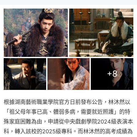
+
8
根據湖南藝術職業學院官方日前發布公告，林沐然以
「祖父母年事已高、體弱多病，需要就近照護」的特
殊家庭困難為由，申請從中央戲劇學院2024級表演本
科，轉入該校的2025級專科。而林沐然的高考成績為