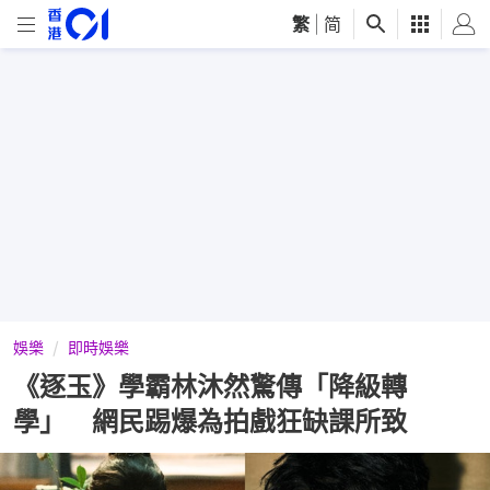
繁
|
简
娛樂
即時娛樂
《逐玉》學霸林沐然驚傳「降級轉
學」 網民踢爆為拍戲狂缺課所致