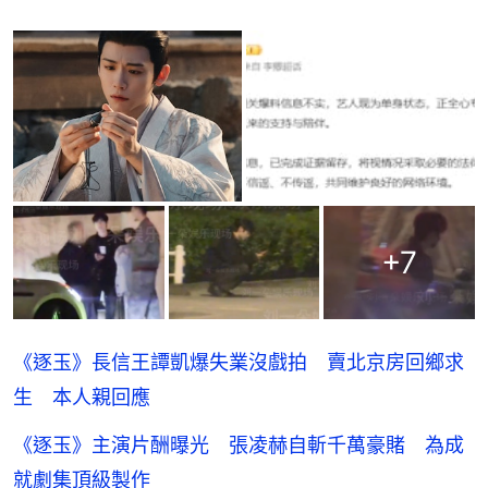
+
7
《逐玉》長信王譚凱爆失業沒戲拍 賣北京房回鄉求
生 本人親回應
《逐玉》主演片酬曝光 張凌赫自斬千萬豪賭 為成
就劇集頂級製作