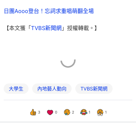
日團Aooo登台！忘詞求重唱萌翻全場
【本文獲「
TVBS新聞網
」授權轉載。】
大學生
內地藝人動向
TVBS新聞網
3
0
2
1
1