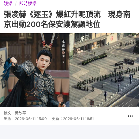
娛樂
即時娛樂
張凌赫《逐玉》爆紅升呢頂流 現身南
京出動200名保安護駕顯地位
撰文：
黃欣華
出版：
2026-06-11 15:00
更新：
2026-06-11 18:51