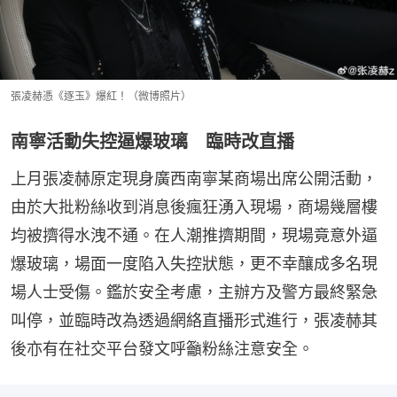
張凌赫憑《逐玉》爆紅！（微博照片）
南寧活動失控逼爆玻璃 臨時改直播
上月張凌赫原定現身廣西南寧某商場出席公開活動，
由於大批粉絲收到消息後瘋狂湧入現場，商場幾層樓
均被擠得水洩不通。在人潮推擠期間，現場竟意外逼
爆玻璃，場面一度陷入失控狀態，更不幸釀成多名現
場人士受傷。鑑於安全考慮，主辦方及警方最終緊急
叫停，並臨時改為透過網絡直播形式進行，張凌赫其
後亦有在社交平台發文呼籲粉絲注意安全。