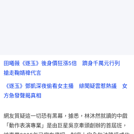
田曦薇《逐玉》後身價狂漲5倍 躋身千萬元行列
搶走鞠婧禕代言
《逐玉》鄧凱深夜偷看女主播 緋聞疑雲惹熱議 女
方急發聲揭真相
網友質疑這一切恐有黑幕，據悉，林沐然就讀的中戲
「動作表演專業」是由巨星吳京牽頭創辦的首屆班，