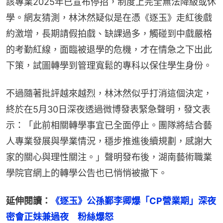
該專業2025年已宣布停招，制度上完全無法降級或休
學。網友猜測，林沐然疑似是在憑《逐玉》走紅後戲
約激增，長期請假拍戲、缺課過多，觸碰到中戲嚴格
的考勤紅線，面臨被退學的危機，才在情急之下出此
下策，試圖轉學到管理寬鬆的專科以保住學生身份。
不過隨著批評越來越烈，林沐然似乎打消這個決定，
終於在5月30日深夜透過微博發表緊急聲明，發文表
示：「此前相關轉學事宜已全面停止。團隊將結合藝
人專業發展與學業情況，穩步推進後續規劃，感謝大
家的關心與理性關注。」聲明發布後，湖南藝術職業
學院官網上的轉學公告也已悄悄被撤下。
延伸閱讀：
《逐玉》公孫鄞李卿爆「CP營業期」深夜
密會正妹兼過夜　粉絲爆怒