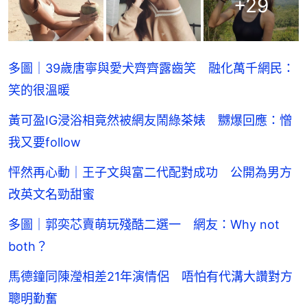
+
29
多圖｜39歲唐寧與愛犬齊齊露齒笑 融化萬千網民：
笑的很溫暖
黃可盈IG浸浴相竟然被網友鬧綠茶婊 嬲爆回應：憎
我又要follow
怦然再心動｜王子文與富二代配對成功 公開為男方
改英文名勁甜蜜
多圖｜郭奕芯賣萌玩殘酷二選一 網友：Why not
both？
馬德鐘同陳瀅相差21年演情侶 唔怕有代溝大讚對方
聰明勤奮