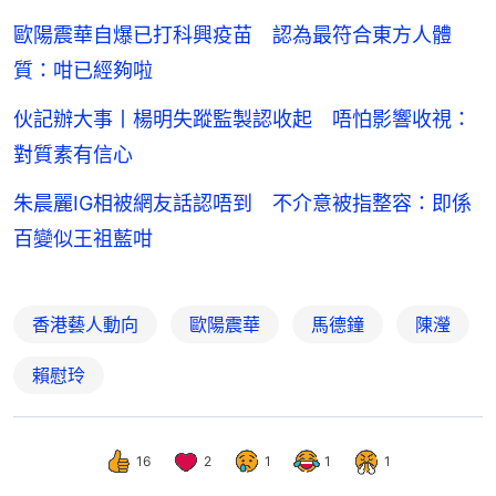
歐陽震華自爆已打科興疫苗 認為最符合東方人體
質：咁已經夠啦
伙記辦大事丨楊明失蹤監製認收起 唔怕影響收視：
對質素有信心
朱晨麗IG相被網友話認唔到 不介意被指整容：即係
百變似王祖藍咁
香港藝人動向
歐陽震華
馬德鐘
陳瀅
賴慰玲
16
2
1
1
1