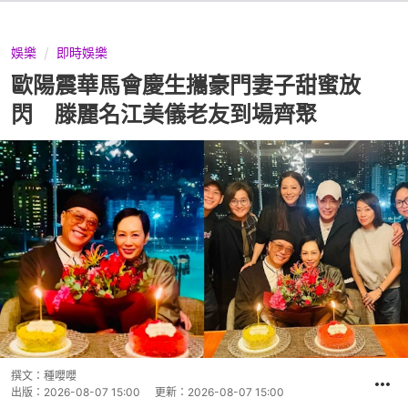
娛樂
即時娛樂
歐陽震華馬會慶生攜豪門妻子甜蜜放
閃 滕麗名江美儀老友到場齊聚
撰文：
種嚶嚶
出版：
2026-08-07 15:00
更新：
2026-08-07 15:00