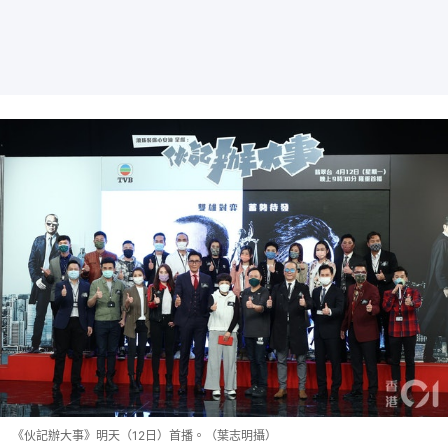
《伙記辦大事》明天（12日）首播。（葉志明攝）