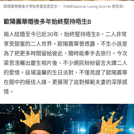
歐陽震華婚後才得知老婆是富家女。（FB@Spencer Leung Sze Ho 梁思浩）
歐陽震華婚後多年始終堅持唔生B
兩人結婚至今已近30年，始終堅持唔生B，二人非常
享受甜蜜的二人世界。歐陽震華曾透露，不生小孩是
為了把更多時間留給彼此，隨時能牽手去旅行。今次
梁思浩曬出慶生相片後，不少網民紛紛留言大讚二人
的愛情。這場溫馨的生日派對，不僅見證了歐陽震華
在圈中的極佳人緣，更展現了這對模範夫妻的深厚感
情。