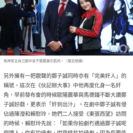
馬神笑言自己劇中並不需要展示肌肉。（葉志明攝）
另外擁有一把靚聲的鄭子誠同時亦有「完美奸人」的
稱號，這次在《伙記辦大事》中他再度化身一名奸
角，早前發布會的時候歐陽震華與馬德鐘不斷大讚鄭
子誠好戲，更表示「奸到出汁」。在劇中鄭子誠有侵
佔過陳瀅和賴慰玲，她們二人接受《東張西望》訪問
的時候，賴慰玲先說：「如果你拍劇冇遇過鄭子誠呢
個壞人，你冇拍過劇，咁我終於拍過劇。因為佢要係