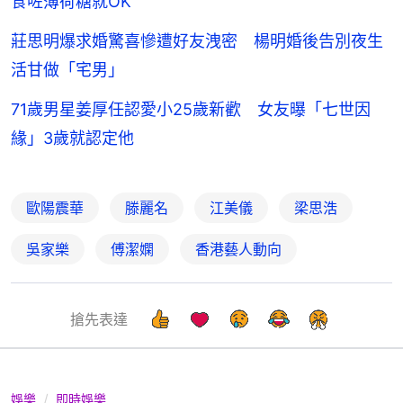
食咗薄荷糖就OK
莊思明爆求婚驚喜慘遭好友洩密 楊明婚後告別夜生
活甘做「宅男」
71歲男星姜厚任認愛小25歲新歡 女友曝「七世因
緣」3歲就認定他
歐陽震華
滕麗名
江美儀
梁思浩
吳家樂
傅潔嫻
香港藝人動向
搶先表達
娛樂
即時娛樂