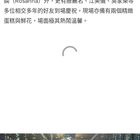
嫻（Rosanna）外，更有滕麗名、江美儀、吳家樂等
多位相交多年的好友到場慶祝，現場亦備有兩個精緻
蛋糕與鮮花，場面極其熱鬧溫馨。