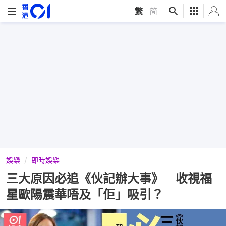
繁
|
简
娛樂
即時娛樂
三大原因必追《伙記辦大事》 收視福
星歐陽震華唔及「佢」吸引？