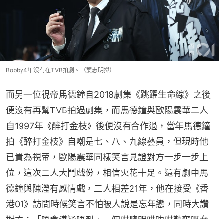
Bobby4年沒有在TVB拍劇。（葉志明攝）
而另一位視帝馬德鐘自2018劇集《跳躍生命線》之後
便沒有再幫TVB拍過劇集，而馬德鐘與歐陽震華二人
自1997年《醉打金枝》後便沒有合作過，當年馬德鐘
拍《醉打金枝》自嘲是七、八、九線藝員，但現時他
已貴為視帝，歐陽震華同樣笑言見證對方一步一步上
位，這次二人大鬥戲份，相信火花十足。還有劇中馬
德鐘與陳瀅有感情戲，二人相差21年，他在接受《香
港01》訪問時候笑言不怕被人說是忘年戀，同時大讚