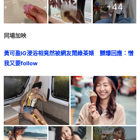
+
44
同場加映
黃可盈IG浸浴相竟然被網友鬧綠茶婊　嬲爆回應：憎
我又要follow