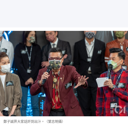
鄭子誠畀大家話奸到出汁。（葉志明攝）