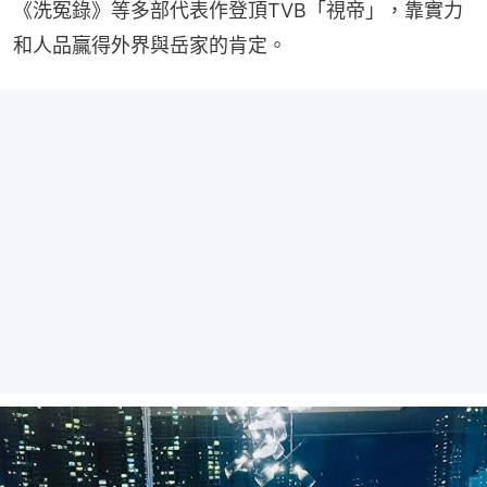
《洗冤錄》等多部代表作登頂TVB「視帝」，靠實力
和人品贏得外界與岳家的肯定。