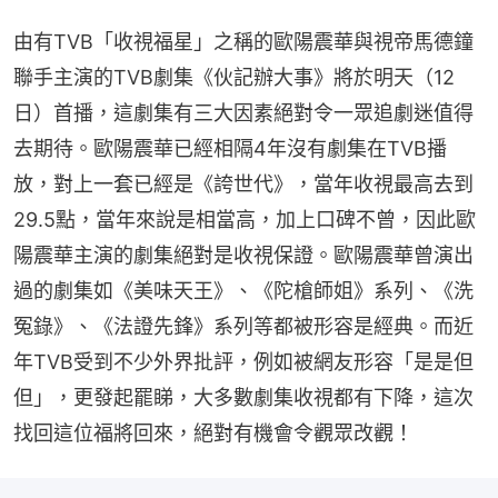
由有TVB「收視福星」之稱的歐陽震華與視帝馬德鐘
聯手主演的TVB劇集《伙記辦大事》將於明天（12
日）首播，這劇集有三大因素絕對令一眾追劇迷值得
去期待。歐陽震華已經相隔4年沒有劇集在TVB播
放，對上一套已經是《誇世代》，當年收視最高去到
29.5點，當年來說是相當高，加上口碑不曾，因此歐
陽震華主演的劇集絕對是收視保證。歐陽震華曾演出
過的劇集如《美味天王》、《陀槍師姐》系列、《洗
冤錄》、《法證先鋒》系列等都被形容是經典。而近
年TVB受到不少外界批評，例如被網友形容「是是但
但」，更發起罷睇，大多數劇集收視都有下降，這次
找回這位福將回來，絕對有機會令觀眾改觀！