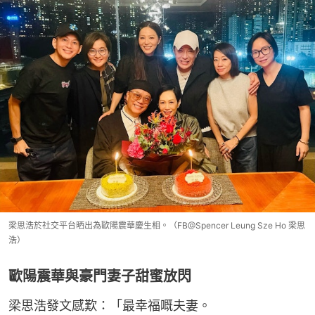
梁思浩於社交平台晒出為歐陽震華慶生相。（FB@Spencer Leung Sze Ho 梁思
浩）
歐陽震華與豪門妻子甜蜜放閃
梁思浩發文感歎：「最幸福嘅夫妻。