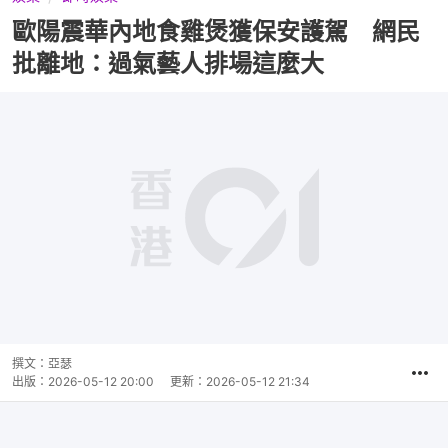
歐陽震華內地食雞煲獲保安護駕 網民
批離地：過氣藝人排場這麼大
播
放
0:00
總
影
共
片
時
撰文：
亞瑟
間
出版：
2026-05-12 20:00
更新：
2026-05-12 21:34