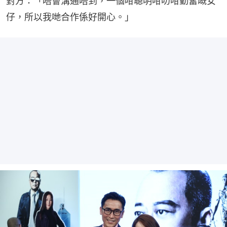
對方：「唔會溝通唔到，一個咁聰明咁叻咁勤奮嘅女
仔，所以我哋合作係好開心。」