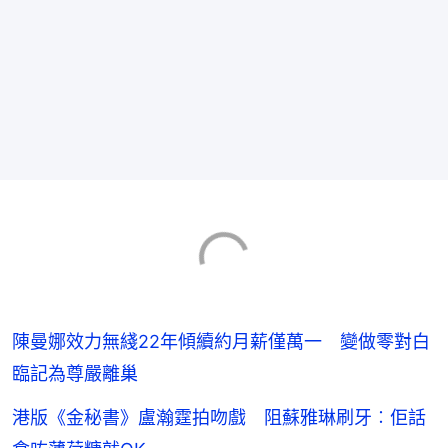
陳曼娜效力無綫22年傾續約月薪僅萬一 變做零對白
臨記為尊嚴離巢
港版《金秘書》盧瀚霆拍吻戲 阻蘇雅琳刷牙︰佢話