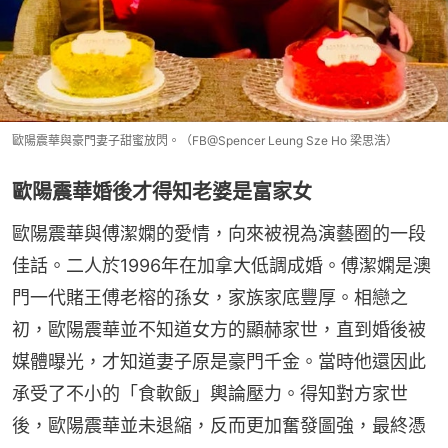
歐陽震華與豪門妻子甜蜜放閃。（FB@Spencer Leung Sze Ho 梁思浩）
歐陽震華婚後才得知老婆是富家女
歐陽震華與傅潔嫻的愛情，向來被視為演藝圈的一段
佳話。二人於1996年在加拿大低調成婚。傅潔嫻是澳
門一代賭王傅老榕的孫女，家族家底豐厚。相戀之
初，歐陽震華並不知道女方的顯赫家世，直到婚後被
媒體曝光，才知道妻子原是豪門千金。當時他還因此
承受了不小的「食軟飯」輿論壓力。得知對方家世
後，歐陽震華並未退縮，反而更加奮發圖強，最終憑