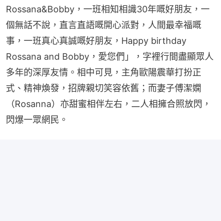
Rossana&Bobby，一班相知相識30年嘅好朋友，一
個無話不說，直言直語嘅開心派對，人間最幸福嘅
事，一班真心真誠嘅好朋友，Happy birthday 
Rossana and Bobby，愛您們」，字裡行間盡顯眾人
多年的深厚友情。相中可見，主角歐陽震華打扮正
式、精神煥發，招牌親切笑容依舊；而妻子傅潔嫻
（Rosanna）亦甜蜜相伴左右，二人相擁合照放閃，
閃爆一眾網民。