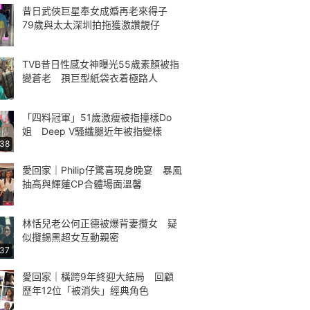
昔日武俠巨星奉女成婚再老來得子
79歲與太太深圳拍拖獲激讚靚仔
TVB昔日性感女神曝光55歲素顏被指
變蒼老 孭巨型紙袋衣着極路人
「四料冠軍」51歲激瘦被指撞樣Do
姐 Deep V騷纖腿近年被指變樣
:38
愛回家｜Philip仔驚喜現身晚宴 暴風
抽高與輝蓮CP合體場面溫馨
林恬兒老公何正德被爆背妻攬女 疑
似攬錫黑超女互動親密
:37
愛回家｜橫跨9年終迎大結局 回顧
歷年12位「被消失」經典角色