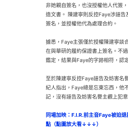
非她親自簽名，也沒授權他人代簽，
造文書。 陳建寧則反控Faye涉誣告
簽名，並授權他代為處理合約。
據悉，Faye主張僅於授權陳建寧
在與華研的履約保證書上簽名。不過
鑑定，結果與Faye的字跡相符，
至於陳建寧反控Faye誣告及妨害名
紀人指出，Faye總是忘東忘西，他不
記，沒有誣告及妨害名譽主觀上犯意
同場加映：F.I.R.前主音Faye
點（點圖放大看↓↓↓）