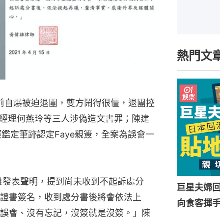
熱門文
）三年前自爆被迫退團，雙方鬧得很僵，退團控
經理何燕玲等三人涉偽造文書罪；陳建
經鑑定筆跡認定Faye親簽，全案為誤會一
偉雄發表聲明，提到尚未收到不起訴處分
巨星夫婦
證書簽名，收到處分書後將會依法上
向食客揮
誤會、沒有忘記，沒簽就是沒簽。」陳