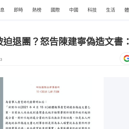
息
即時
熱榜
國際
中國
科技
生活
體
雯婷被迫退團？怒告陳建寧偽造文
53