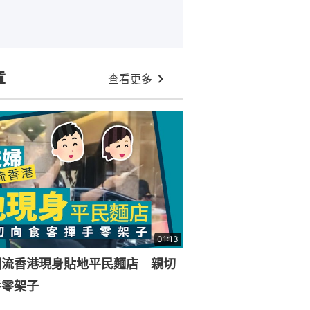
章
查看更多
01:13
回流香港現身貼地平民麵店 親切
手零架子