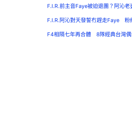
F.I.R.前主音Faye被迫退團？
F.I.R.阿沁對天發誓冇趕走Faye
F4相隔七年再合體 8隊經典台灣偶