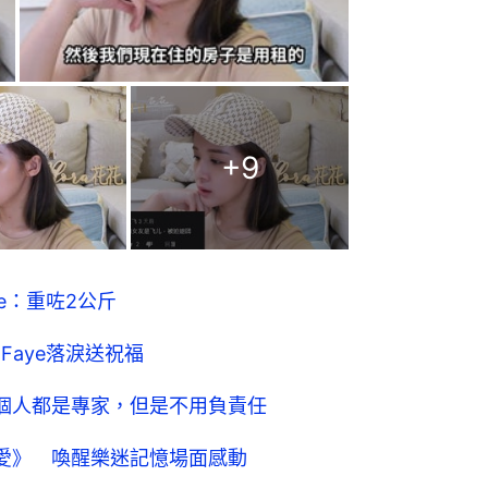
+
9
ye：重咗2公斤
唱Faye落淚送祝福
言：每個人都是專家，但是不用負責任
們的愛》 喚醒樂迷記憶場面感動