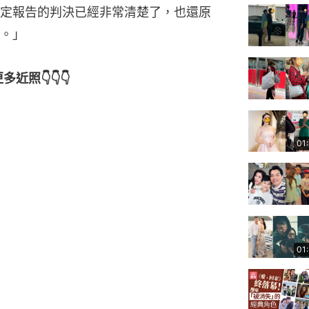
定報告的判決已經非常清楚了，也還原
。」
近照👇👇👇
01
01