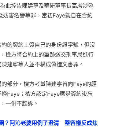
為此控告陳建寧及華研董事長高層涉偽
及妨害名譽等罪，當初Faye親自在合約
談合約的契約上簽自己的身份證字號，但沒
，檢方將合約上的筆跡送交刑事局進行
認定陳建寧等人並不構成偽造文書罪。
譽的部分，檢方考量陳建寧曾向Faye的經
怪Faye；檢方認定Faye應是簽約後忘
，一併不起訴。
被迫退團？阿沁老婆用例子澄清　整容樣反成焦