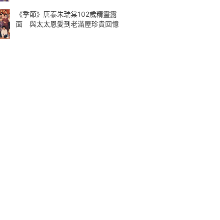
《季節》唐泰朱瑞棠102歲精靈露
面 與太太恩愛到老滿屋珍貴回憶