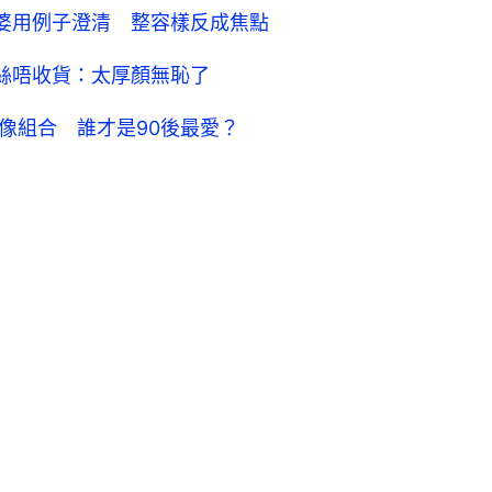
阿沁老婆用例子澄清 整容樣反成焦點
 粉絲唔收貨：太厚顏無恥了
像組合 誰才是90後最愛？