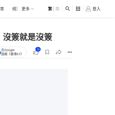
育
經濟
更多
01深圳
繁
觀點
|
简
健康
好食玩飛
登入
女
書：沒簽就是沒簽
10
在Google
追蹤《香港01》