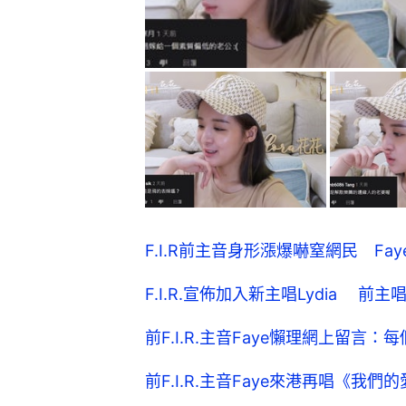
F.I.R前主音身形漲爆嚇窒網民 Fa
F.I.R.宣佈加入新主唱Lydia 前主
前F.I.R.主音Faye懶理網上留
前F.I.R.主音Faye來港再唱《我