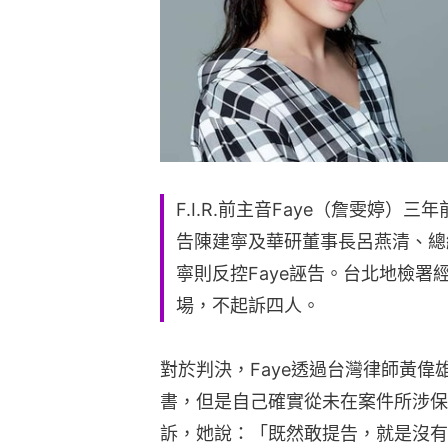
F.I.R.前主音Faye（詹雯婷
告陳建寧及華研董事長呂燕清、總
寧則反控Faye誣告。台北地檢署
場，不起訴四人。
對於判決，Faye透過台灣律師黃
書，但是自己確實從未在案件所涉保
訴，她說：「既然敢提告，就是沒有