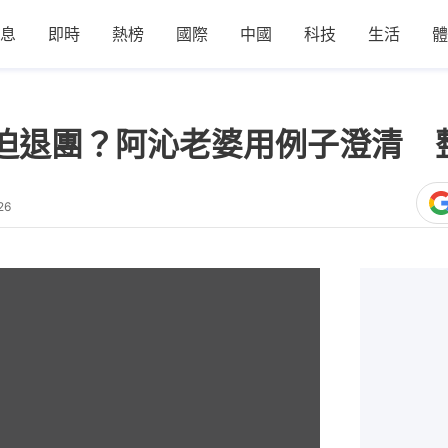
息
即時
熱榜
國際
中國
科技
生活
體
aye被迫退團？阿沁老婆用例子澄清
26