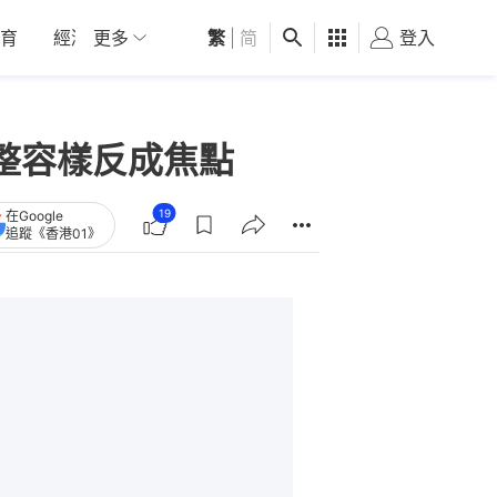
育
經濟
更多
01深圳
繁
觀點
|
简
健康
好食玩飛
登入
女
 整容樣反成焦點
19
在Google
追蹤《香港01》