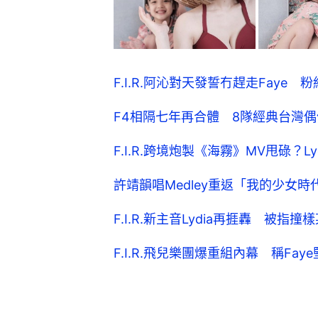
F.I.R.阿沁對天發誓冇趕走Faye
F4相隔七年再合體 8隊經典台灣偶
F.I.R.跨境炮製《海霧》MV甩碌？
許靖韻唱Medley重返「我的少女時
F.I.R.新主音Lydia再捱轟 被
F.I.R.飛兒樂團爆重組內幕 稱F