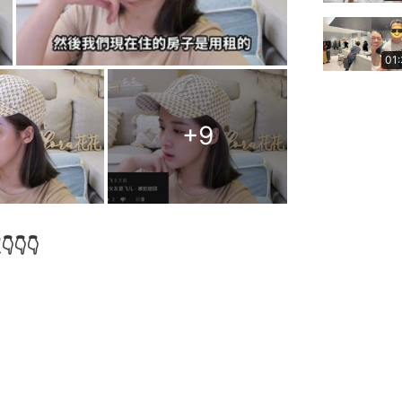
01
+
9
👇