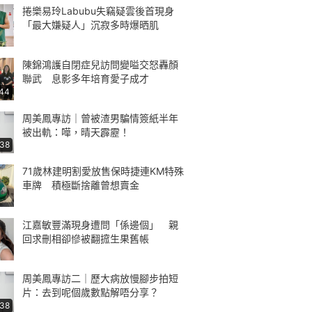
捲樂易玲Labubu失竊疑雲後首現身
「最大嫌疑人」沉寂多時爆晒肌
陳錦鴻護自閉症兒訪問變嗌交怒轟顏
聯武 息影多年培育愛子成才
:44
周美鳳專訪｜曾被渣男騙情簽紙半年
被出軌：嘩，晴天霹靂！
:38
71歲林建明割愛放售保時捷連KM特殊
車牌 積極斷捨離曾想賣金
江嘉敏豐滿現身遭問「係邊個」 親
回求刪相卻慘被翻搲生果舊帳
周美鳳專訪二｜歷大病放慢腳步拍短
片：去到呢個歲數點解唔分享？
:38