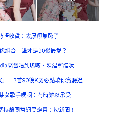
 粉絲唔收貨：太厚顏無恥了
像組合 誰才是90後最愛？
Lydia高音唱到爆喊、陳建寧爆呔
代」 3首90後K房必點歌你實聽過
指撞樣某女歌手哽咽：有時難以承受
aye堅持離團惹網民炮轟：炒新聞！