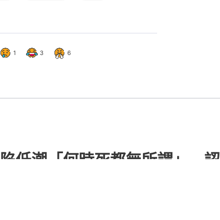
1
3
6
陷低潮「何時死都無所謂」 認
:30