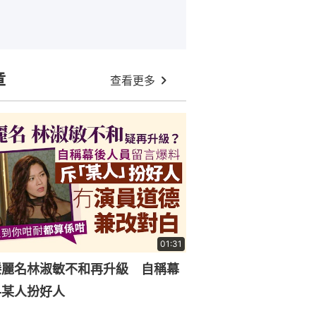
章
查看更多
01:31
滕麗名林淑敏不和再升級 自稱幕
料某人扮好人