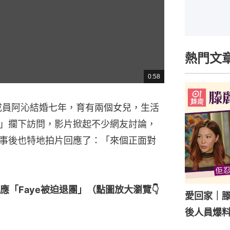
熱門文
0:58
總
共
時
間
R.成員阿沁結婚七年，育有兩個女兒，生活
」攔下訪問，影片掀起不少網友討論，
事後也特地拍片回應了：「來個正面對
「Faye被迫退團」（點圖放大瀏覽👇
愛回家｜
後人員爆