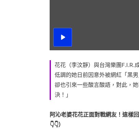
播
放
影
片
花花（李汶靜）與台灣樂團F.I.
低調的她日前因意外被網紅「黑男
卻也引來一些酸言酸語，對此，她
決！」
阿沁老婆花花正面對戰網友！這樣回應
👇👇）