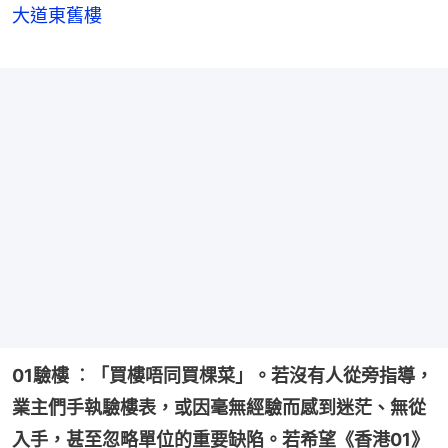
大道東舊樓
01驗樓 ︰「買樓唔同買棵菜」。若沒有人從旁指導，
業主們手執驗樓表，或因毫無經驗而感到迷茫、無從
入手，甚至忽略單位的重要缺陷。若希望《香港01》