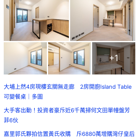
+
1
大埔上然4房現樓玄關無走廊 2房開廚Island Table
可變餐桌｜多圖
大手客出動！投資者豪斥近6千萬掃何文田單幢盤芳
菲6伙
嘉里郭氏夥拍信置黃氏收購 斥6880萬增購灣仔皇后