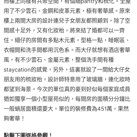
而樓上同樣有共聚空間，有個細pantry和梳化。全屋
用了不少雲石、金鋼和皮革元素，極有奢華感。原來
樓上兩間大房的設計連兒子女朋友都照顧到，除了空
間感十足外，又有化妝枱，將來結了婚都可以一齊
住。細仔的房間有多點木元素，型格一點，睡眠區、
衣帽間和洗手間都用沉色系。而大仔就想有酒店奢華
風，有不少雲石、金屬元素，整個洗手間有種
staycation的感覺，另外，這裏就設了一間給大仔女
朋友用的梳妝枱，設計師特意用了玻璃牆，連化妝時
都望到海景。今次的單位真的豪到好似每個家庭成員
猶如獨享一個小型屋苑似的，每間房的面積分分鐘比
一般蝸居面積還要大。單位的裝修費為451萬，果然
夠奢華！
點擊下圖逐格參觀！