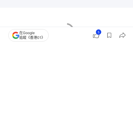
5
在Google
追蹤《香港01》
香港樓市
新盤市況
大埔區樓市
萬科
3
0
0
0
0
經濟
地產樓市
屯門凱和山四房現樓示位曝光！採法式