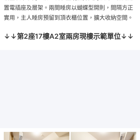
置電插座及層架。兩間睡房以蝴蝶型開則，間隔方正
實用，主人睡房預留到頂衣櫃位置，擴大收納空間。
↓↓第2座17樓A2室兩房現樓示範單位↓↓