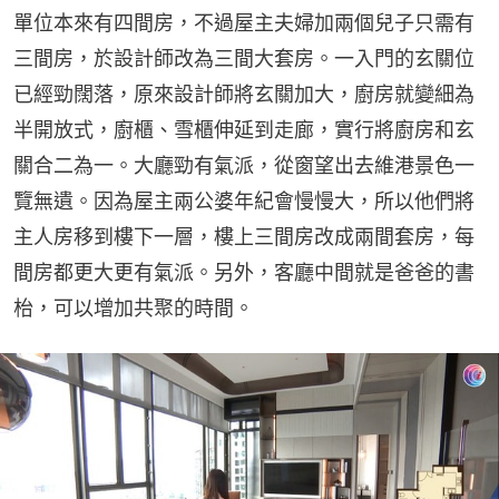
單位本來有四間房，不過屋主夫婦加兩個兒子只需有
三間房，於設計師改為三間大套房。一入門的玄關位
已經勁闊落，原來設計師將玄關加大，廚房就變細為
半開放式，廚櫃、雪櫃伸延到走廊，實行將廚房和玄
關合二為一。大廳勁有氣派，從窗望出去維港景色一
覽無遺。因為屋主兩公婆年紀會慢慢大，所以他們將
主人房移到樓下一層，樓上三間房改成兩間套房，每
間房都更大更有氣派。另外，客廳中間就是爸爸的書
枱，可以增加共聚的時間。