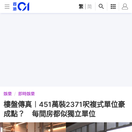
繁
|
简
娛樂
即時娛樂
樓盤傳真︱451萬裝2371呎複式單位豪
成點？ 每間房都似獨立單位