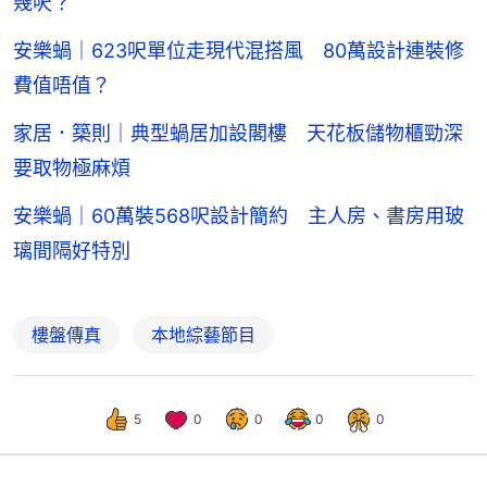
幾呎？
安樂蝸｜623呎單位走現代混搭風 80萬設計連裝修
費值唔值？
家居．築則｜典型蝸居加設閣樓 天花板儲物櫃勁深
要取物極麻煩
安樂蝸｜60萬裝568呎設計簡約 主人房、書房用玻
璃間隔好特別
樓盤傳真
本地綜藝節目
5
0
0
0
0