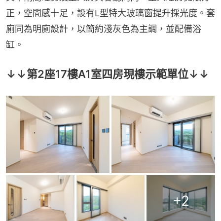
正，空間感十足，設有L型特大玻璃窗提升採光度。套
廁同為明廁設計，以簡約淺灰色為主調，並配備浴
缸。
↓↓第2座17樓A1室四房現樓示範單位↓↓
+
2