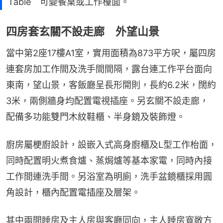
Table 可變餐桌或工作檯面。
四房套玄關不設走廊 外望山景
當中第2座17樓A1室，實用面積為873平方呎，屬四房
連套房加工作間及洗手間間隔，露台連工作平台面向
東南，望山景，客飯廳呈長形開則，長約6.2米，闊約
3米，兩側牆身均配置電視插座。另玄關不設走廊，
配備多功能雙門木紋鞋櫃、半身鏡及裝飾燈。
廚房屬梗廚設計，設嵌入式高身廚櫃及L型工作枱面，
同時配置明火煮食爐、蒸焗爐等基本家電，同時內接
工作間連洗手間。另浴室為明廁，洗手盆鏡櫃採用圓
角設計，櫃內配置電插座及層架。
其中兩間睡房及主人房與客廳同向，主人睡房寬敞方