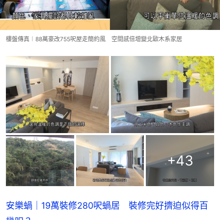
樓盤傳真︱88萬豪改755呎屋走簡約風 空間感倍增變北歐木系家居
+
43
安樂蝸｜19萬裝修280呎蝸居 裝修完好擠迫似得百