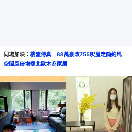
同場加映︰
樓盤傳真︱88萬豪改755呎屋走簡約風　
空間感倍增變北歐木系家居