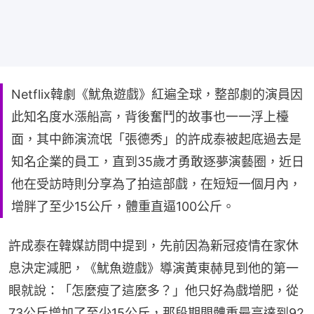
Netflix韓劇《魷魚遊戲》紅遍全球，整部劇的演員因
此知名度水漲船高，背後奮鬥的故事也一一浮上檯
面，其中飾演流氓「張德秀」的許成泰被起底過去是
知名企業的員工，直到35歲才勇敢逐夢演藝圈，近日
他在受訪時則分享為了拍這部戲，在短短一個月內，
增胖了至少15公斤，體重直逼100公斤。
許成泰在韓媒訪問中提到，先前因為新冠疫情在家休
息決定減肥，《魷魚遊戲》導演黃東赫見到他的第一
眼就說：「怎麼瘦了這麼多？」他只好為戲增肥，從
73公斤增加了至少15公斤，那段期間體重最高達到92