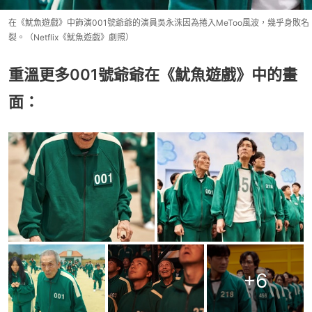
在《魷魚遊戲》中飾演001號爺爺的演員吳永洙因為捲入MeToo風波，幾乎身敗名
裂。（Netflix《魷魚遊戲》劇照）
重溫更多001號爺爺在《魷魚遊戲》中的畫
面：
+
6