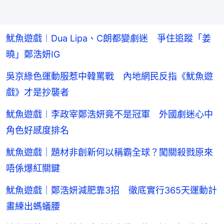
魷魚遊戲︱Dua Lipa、C朗都變劇迷 爭住追蹤「姜
曉」鄭浩妍IG
吳京綠色運動服惹中韓罵戰 內地網民反指《魷魚遊
戲》才是抄襲者
魷魚遊戲︱李政宰鄭浩妍竟不是冠軍 外國劇迷心中
角色好感度排名
魷魚遊戲｜題材非創新何以稱霸全球？闖關殺戮原來
唔係爆紅關鍵
魷魚遊戲｜鄭浩妍減肥靠3招 徹底實行365天運動計
畫練出螞蟻腰