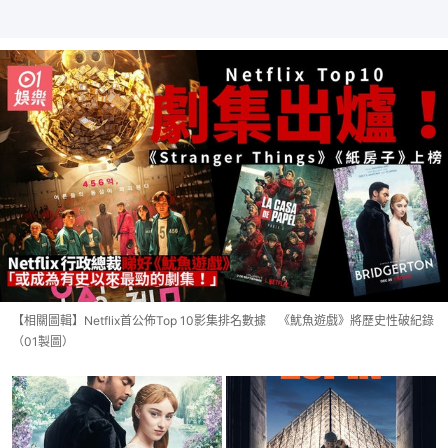
【相關圖輯】Netflix首公佈Top 10影集排名數據 《魷魚遊戲》將歷史性破紀錄
（01製圖）