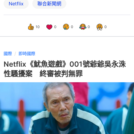
Netflix
聯合新聞網
10
0
0
0
0
國際
即時國際
Netflix《魷魚遊戲》001號爺爺吳永洙
性騷擾案 終審被判無罪