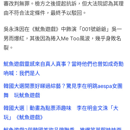
審改判無罪。檢方之後提起抗訴，但大法院認為其理
由不符合法定條件，最終予以駁回。
吳永洙因在《魷魚遊戲》中飾演「001號爺爺」吳一
男而爆紅，其後因為捲入Me Too風波，幾乎身敗名
裂。
魷魚遊戲靈感來自真人真事？當時他們也曾如成奇勳
吶喊：我們是人
韓國大選開票好睇過綜藝？驚見李在明跳aespa女團
舞 玩魷魚遊戲
韓國大選｜動畫為點票添趣味 李在明金文洙「大
玩」《魷魚遊戲》