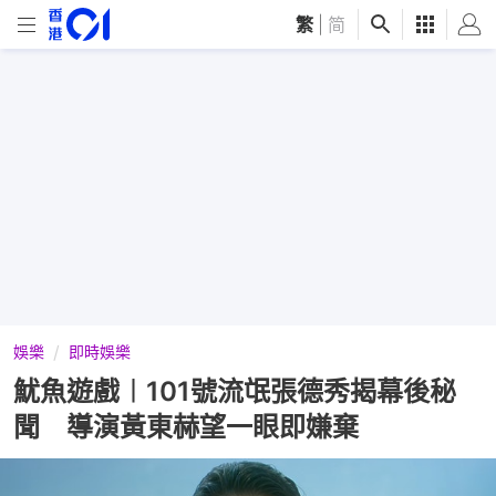
繁
|
简
娛樂
即時娛樂
魷魚遊戲︱101號流氓張德秀揭幕後秘
聞 導演黃東赫望一眼即嫌棄