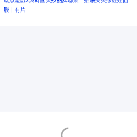
魷魚遊戲2與韓國美妝品牌聯乘 推爆笑英熙娃娃面
膜｜有片