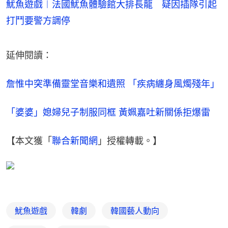
魷魚遊戲︱法國魷魚體驗館大排長龍 疑因插隊引起
打鬥要警方調停
延伸閱讀：
詹惟中突準備靈堂音樂和遺照 「疾病纏身風燭殘年」
「婆婆」媳婦兒子制服同框 黃姵嘉吐新關係拒爆雷
【本文獲「
聯合新聞網
」授權轉載。】
魷魚遊戲
韓劇
韓國藝人動向