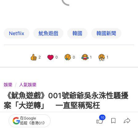
Netflix
魷魚遊戲
韓國
韓國新聞
2
0
0
1
1
娛樂
人氣娛樂
《魷魚遊戲》001號爺爺吳永洙性騷擾
案「大逆轉」 一直堅稱冤枉
10
在Google
追蹤《香港01》