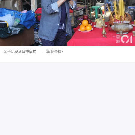
余子明現身拜神儀式 。（周倪瑩攝）