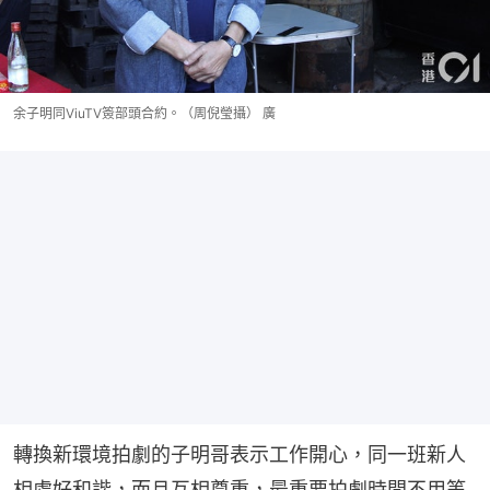
余子明同ViuTV簽部頭合約。（周倪瑩攝） 廣
轉換新環境拍劇的子明哥表示工作開心，同一班新人
相處好和諧，而且互相尊重，最重要拍劇時間不用等