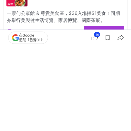
16
在Google
追蹤《香港01》
2
0
0
0
2
娛樂
即時娛樂
楊明莊思明吉隆坡婚禮倒數 閃現廣州
街頭還原單膝下跪求婚甜到漏