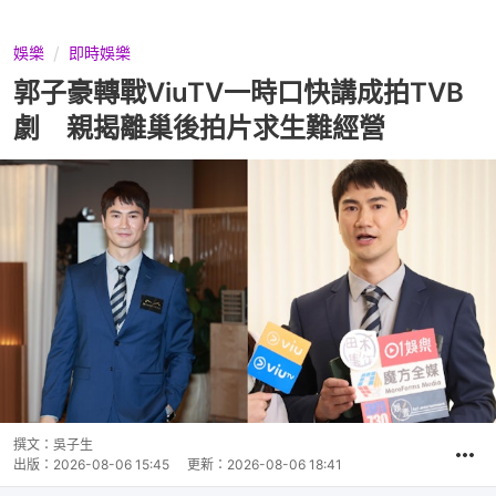
娛樂
即時娛樂
郭子豪轉戰ViuTV一時口快講成拍TVB
劇 親揭離巢後拍片求生難經營
撰文：
吳子生
出版：
2026-08-06 15:45
更新：
2026-08-06 18:41