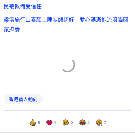
民敬佩備受信任
梁洛施行山素顏上陣狀態超好 愛心滿滿抱流浪貓回
家撫養
香港藝人動向
6
1
0
2
7