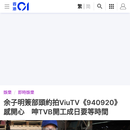
繁
|
简
娛樂
即時娛樂
余子明簽部頭約拍ViuTV《940920》
感開心 呻TVB開工成日要等時間