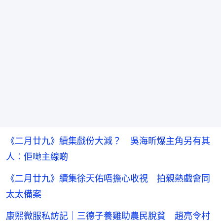
《二月廿九》續集戲份大減？ 吳海昕爆主角另有其
人︰佢哋主線啲
《二月廿九》續集徐天佑唔擔心收視 拍親熱戲會同
太太備案
康熙微服私訪記｜三德子養雞助農民脫貧 趙亮令村