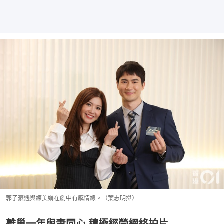
郭子豪遇與練美娟在劇中有感情線。（葉志明攝）
離巢一年與妻同心 積極經營網絡拍片