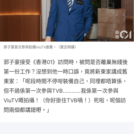
郭子豪首次參與拍攝ViuTV劇集。（葉志明攝）
郭子豪接受《香港01》訪問時，被問是否離巢無綫後
第一份工作？沒想到他一時口誤，竟將新東家講成舊
東家：「呢段時間不停咁裝備自己，同埋都唔算係，
但不過係第一次參與TVB…………我係第一次參與
ViuTV嘅拍攝！（你好掛住TVB喎！）死啦，呢個訪
問兩個都講錯嘢。」