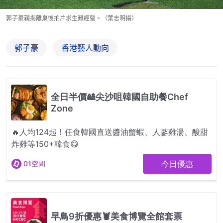
郭子豪親揭離巢後拍片求生難經營。（葉志明攝）
郭子豪
香港藝人動向