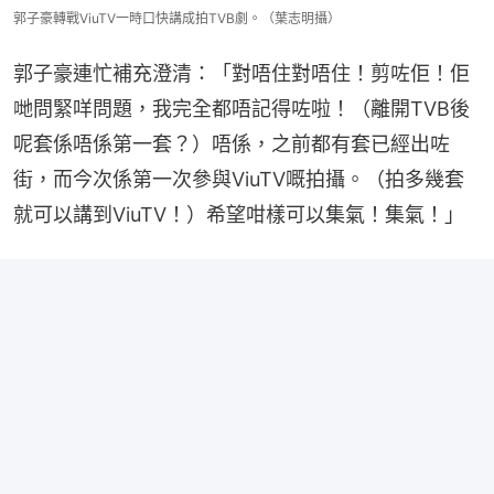
郭子豪轉戰ViuTV一時口快講成拍TVB劇。（葉志明攝）
郭子豪連忙補充澄清：「對唔住對唔住！剪咗佢！佢
哋問緊咩問題，我完全都唔記得咗啦！（離開TVB後
呢套係唔係第一套？）唔係，之前都有套已經出咗
街，而今次係第一次參與ViuTV嘅拍攝。（拍多幾套
就可以講到ViuTV！）希望咁樣可以集氣！集氣！」