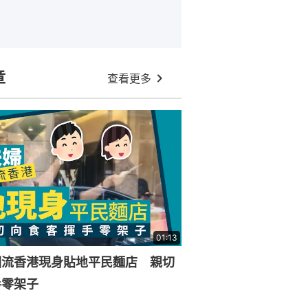
章
查看更多
01:13
回流香港現身貼地平民麵店 親切
手零架子