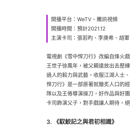
開播平台：WeTV、騰訊視頻
開播時間：預計2021.12
主演卡司：張若昀、李庚希、胡軍
電視劇《雪中悍刀行》改編自烽火戲
王世子徐鳳年，被父親遠放出去歷練
過人的毅力與武藝，收服江湖人士、
悍刀行》是一部原著就膾炙人口的經
隊以及王倦導演操刀，好作品與好團
卡司飾演父子，對手戲讓人期待，絕
3. 《馭鮫記之與君初相識》