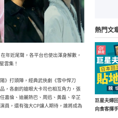
熱門文
劇，在年近尾聲，各平台也使出渾身解數，
星雲集！
陽》打頭陣，經典武俠劇《雪中悍刀
品，各劇的搶眼大卡司也相互角力，張
任嘉倫、迪麗熱巴、周迅、黃磊、辛芷
巨星夫婦
演員，還有強大CP讓人期待，誰將成為
向食客揮