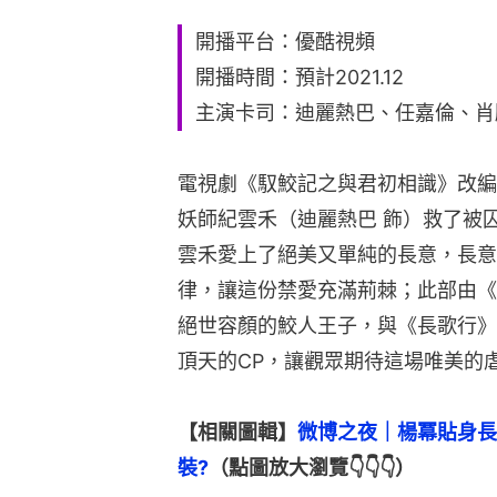
開播平台：優酷視頻
開播時間：預計2021.12
主演卡司：迪麗熱巴、任嘉倫、肖
電視劇《馭鮫記之與君初相識》改編
妖師紀雲禾（迪麗熱巴 飾）救了被
雲禾愛上了絕美又單純的長意，長意
律，讓這份禁愛充滿荊棘；此部由《
絕世容顏的鮫人王子，與《長歌行》
頂天的CP，讓觀眾期待這場唯美的
【相關圖輯】
微博之夜｜楊冪貼身長
裝?
（點圖放大瀏覽👇👇👇）