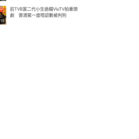
前TVB富二代小生過檔ViuTV拍重頭
劇 曾酒駕一度唔認數被判刑
:16