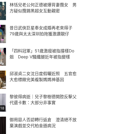
林恬兒老公何正德被爆背妻攬女 男
方疑似攬錫黑超女互動親密
昔日武俠巨星奉女成婚再老來得子
79歲與太太深圳拍拖獲激讚靚仔
「四料冠軍」51歲激瘦被指撞樣Do
姐 Deep V騷纖腿近年被指變樣
邱淑貞二女沈日度假曬近照 五官愈
大愈標緻完美複製媽媽神基因
黎彼得病逝｜兒子黎樹德開腔反擊父
代還卡數：大部分非事實
:18
御用惡人否認轉行返倉 澄清絕不放
棄演戲並交代柏金遜病況