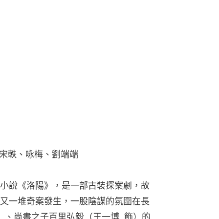
宋軼、咏梅、劉端端
小說《洛陽》，是一部古裝探案劇，故
又一堆奇案發生，一股陰謀的氛圍在長
）、尚書之子百里弘毅（王一博  飾）的