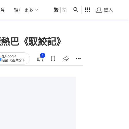
育
經濟
更多
01深圳
繁
觀點
|
简
健康
好食玩飛
登入
女
麗熱巴《馭鮫記》
2
在Google
追蹤《香港01》