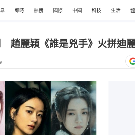
息
即時
熱榜
國際
中國
科技
生活
體
劇 趙麗穎《誰是兇手》火拼迪
9