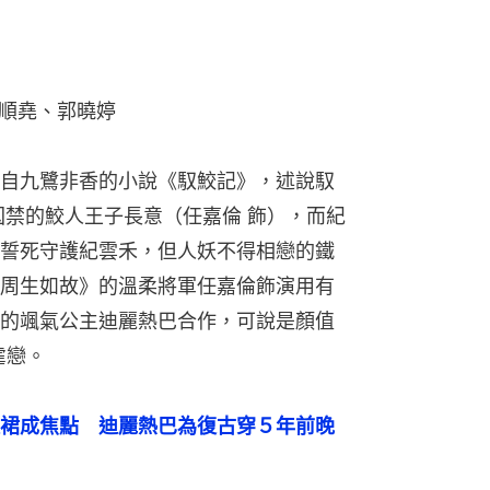
順堯、郭曉婷
自九鷺非香的小說《馭鮫記》，述說馭
囚禁的鮫人王子長意（任嘉倫 飾），而紀
誓死守護紀雲禾，但人妖不得相戀的鐵
周生如故》的溫柔將軍任嘉倫飾演用有
的颯氣公主迪麗熱巴合作，可說是顏值
虐戀。
裙成焦點　迪麗熱巴為復古穿５年前晚