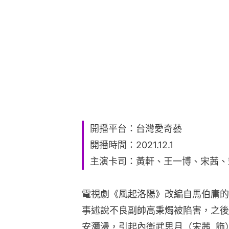
開播平台：台灣愛奇藝
開播時間：2021.12.1
主演卡司：黃軒、王一博、宋茜、
電視劇《風起洛陽》改編自馬伯庸的
事述說不良副帥高秉燭被陷害，之後
安瀰漫，引起內衛武思月（宋茜  飾