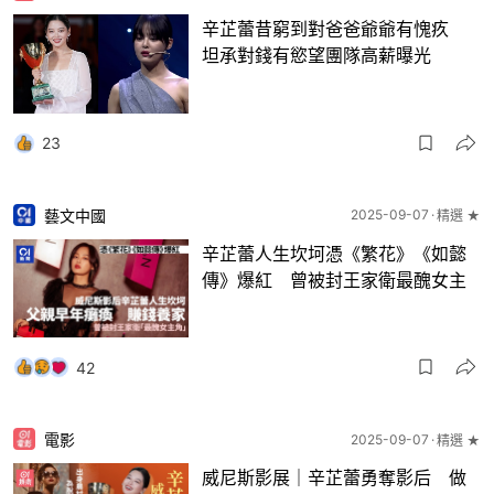
辛芷蕾昔窮到對爸爸爺爺有愧疚
坦承對錢有慾望團隊高薪曝光
23
藝文中國
2025-09-07
精選 ★
辛芷蕾人生坎坷憑《繁花》《如懿
傳》爆紅 曾被封王家衛最醜女主
42
電影
2025-09-07
精選 ★
威尼斯影展｜辛芷蕾勇奪影后 做