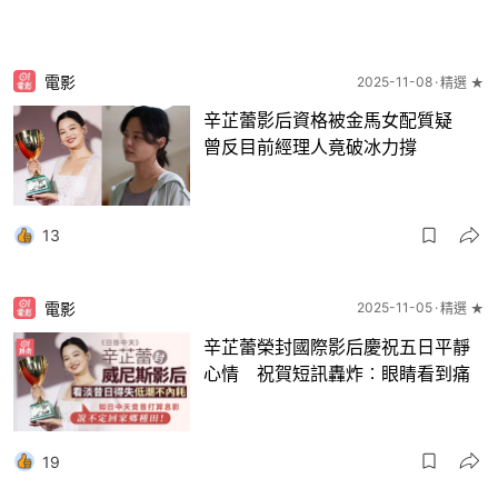
電影
2025-11-08
精選 ★
辛芷蕾影后資格被金馬女配質疑
曾反目前經理人竟破冰力撐
13
電影
2025-11-05
精選 ★
辛芷蕾榮封國際影后慶祝五日平靜
心情 祝賀短訊轟炸︰眼睛看到痛
19