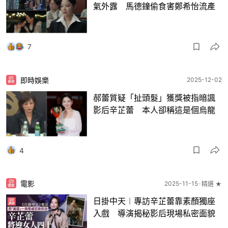
氣外露 馬德鐘偷食害鄭希怡流產
7
即時娛樂
2025-12-02
郝蕾質疑「扯頭髮」獲獎被指暗諷
影后辛芷蕾 本人卻稱這是個烏龍
4
電影
2025-11-15
精選 ★
日掛中天︱專訪辛芷蕾靠素顏獨座
入戲 導演揭秘影后現場私密面貌