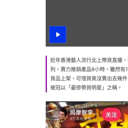
播
放
影
片
近年香港藝人流行北上帶貨直播，
列，賣力推銷產品8小時，雖然有1
貨品上架，可惜貨竟沒賣出去幾件
被冠以「最慘帶貨明星」之稱。