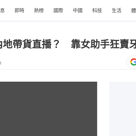
息
即時
熱榜
國際
中國
科技
生活
體
內地帶貨直播？ 靠女助手狂賣
3