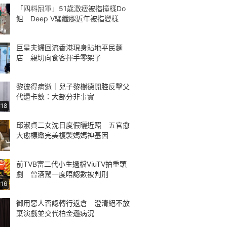
「四料冠軍」51歲激瘦被指撞樣Do
姐 Deep V騷纖腿近年被指變樣
巨星夫婦回流香港現身貼地平民麵
店 親切向食客揮手零架子
黎彼得病逝｜兒子黎樹德開腔反擊父
代還卡數：大部分非事實
:18
邱淑貞二女沈日度假曬近照 五官愈
大愈標緻完美複製媽媽神基因
前TVB富二代小生過檔ViuTV拍重頭
劇 曾酒駕一度唔認數被判刑
:16
御用惡人否認轉行返倉 澄清絕不放
棄演戲並交代柏金遜病況