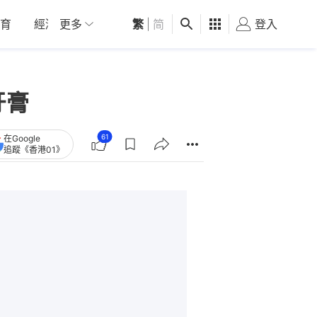
育
經濟
更多
01深圳
繁
觀點
|
简
健康
好食玩飛
登入
女
牙膏
61
在Google
追蹤《香港01》