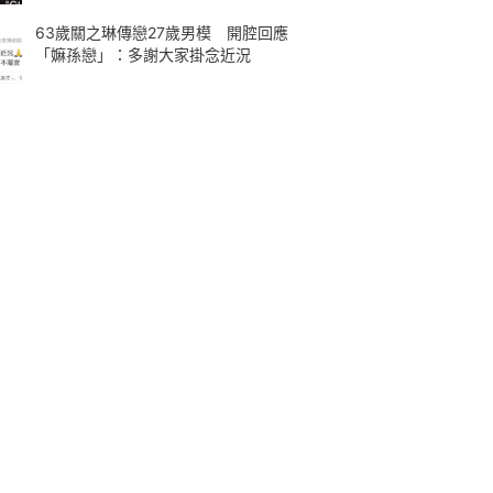
63歲關之琳傳戀27歲男模 開腔回應
「嫲孫戀」：多謝大家掛念近況