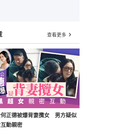
章
查看更多
公何正德被爆背妻攬女 男方疑似
女互動親密