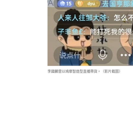
李國麟曾以鳩摩智造型直播帶貨。（影片截圖）