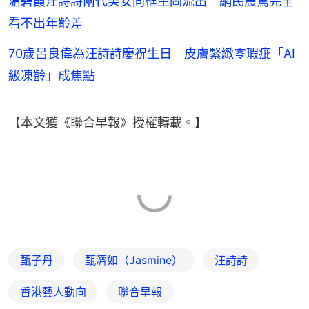
溫碧霞汪詩詩兩代美女同框生圖流出 網民震驚完全
看不出年齡差
70歲呂良偉為汪詩詩慶祝生日 皮膚緊緻零瑕疵「AI
級凍齡」成焦點
【本文獲《聯合早報》授權轉載。】
甄子丹
甄濟如（Jasmine）
汪詩詩
香港藝人動向
聯合早報