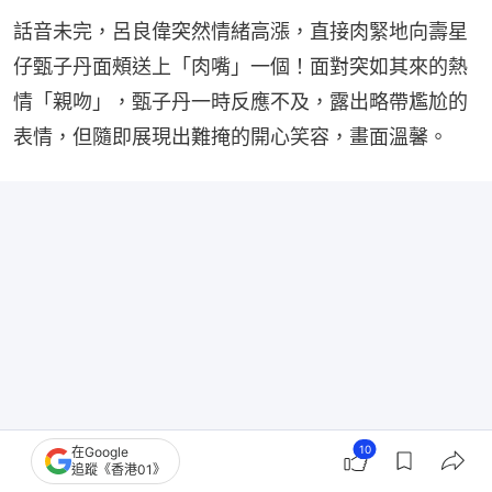
話音未完，呂良偉突然情緒高漲，直接肉緊地向壽星
仔甄子丹面頰送上「肉嘴」一個！面對突如其來的熱
情「親吻」，甄子丹一時反應不及，露出略帶尷尬的
表情，但隨即展現出難掩的開心笑容，畫面溫馨。
10
在Google
追蹤《香港01》