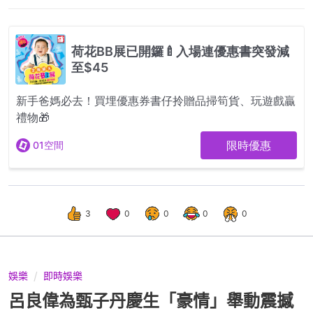
3
0
0
0
0
娛樂
即時娛樂
呂良偉為甄子丹慶生「豪情」舉動震撼