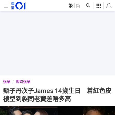
繁
|
简
娛樂
即時娛樂
甄子丹次子James 14歲生日 着紅色皮
褸型到裂同老竇差唔多高