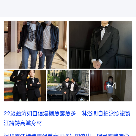
+
4
22歲甄濟如自信爆棚愈露愈多 淋浴間自拍泳照複製
汪詩詩高䠷身材