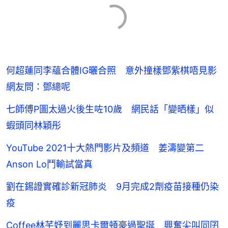
何超蓮同李蘊合體IG曬合照 意外撞樣鄧紫棋唔見影
網友問：鄧總呢
七師傅P圖太過火後生咗10歲 網民話「變晒樣」似
蝦頭同林穎彤
YouTube 2021十大熱門影片及頻道 姜濤變第二
Anson Lo鬥輸試當真
劉在錫證實確診新冠肺炎 9月完成2劑疫苗接種仍染
疫
Coffee林芊妤到麗思卡爾頓豪過聖誕 興奮尖叫同囝