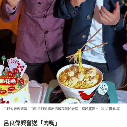
呂良偉表現興奮，而甄子丹則露出略帶尷尬的表情，相映成趣。（小紅書截圖）
呂良偉興奮送「肉嘴」