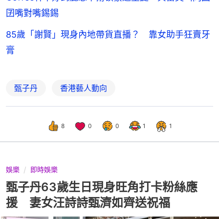
囝嘴對嘴錫錫
85歲「謝賢」現身內地帶貨直播？ 靠女助手狂賣牙
膏
甄子丹
香港藝人動向
8
0
0
1
1
娛樂
即時娛樂
甄子丹63歲生日現身旺角打卡粉絲應
援 妻女汪詩詩甄濟如齊送祝福