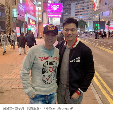
呂良偉和甄子丹一向好朋友。（IG@rayluileungwai）