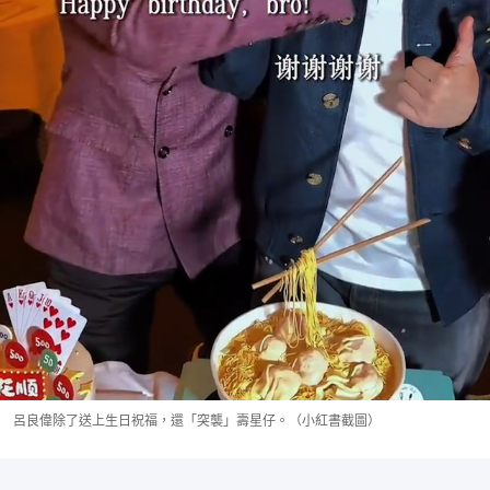
呂良偉除了送上生日祝福，還「突襲」壽星仔。（小紅書截圖）