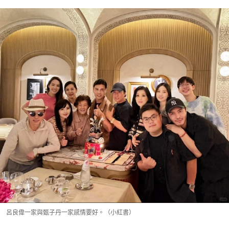
呂良偉一家與甄子丹一家感情要好。（小紅書）