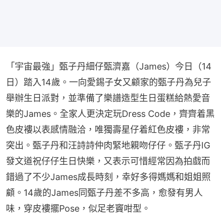
「宇宙最強」甄子丹細仔甄濟嘉（James）今日（14
日）踏入14歲。一向愛錫子女又顧家的甄子丹為兒子
舉辦生日派對，並準備了樂譜造型生日蛋糕給熱愛音
樂的James。全家人更決定玩Dress Code，齊齊着黑
色皮褸以表感情融洽，唯獨壽星仔着紅色皮褸，非常
突出。甄子丹和汪詩詩仲肉緊地親吻仔仔。甄子丹IG
發文道祝仔仔生日快樂，又表示可惜經常因為拍戲而
錯過了不少James成長時刻，幸好多得媽媽和姐姐照
顧。14歲的James同甄子丹差不多高，愈發有男人
味，穿皮褸擺Pose，似足老竇咁型。