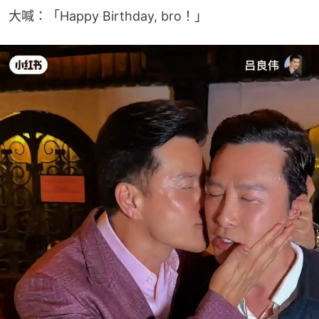
大喊：「Happy Birthday, bro！」