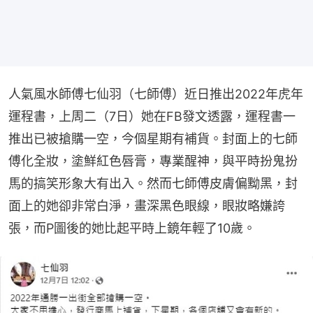
人氣風水師傅七仙羽（七師傅）近日推出2022年虎年
運程書，上周二（7日）她在FB發文透露，運程書一
推出已被搶購一空，今個星期有補貨。封面上的七師
傅化全妝，塗鮮紅色唇膏，專業醒神，與平時扮鬼扮
馬的搞笑形象大有出入。然而七師傅皮膚偏黝黑，封
面上的她卻非常白淨，畫深黑色眼線，眼妝略嫌誇
張，而P圖後的她比起平時上鏡年輕了10歲。