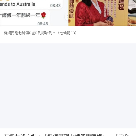
有網民話七師傅P圖P到認唔到。（七仙羽FB）