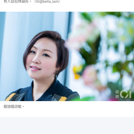
有人話似林穎彤。（IG@bella_lam）
蝦頭楊詩敏。