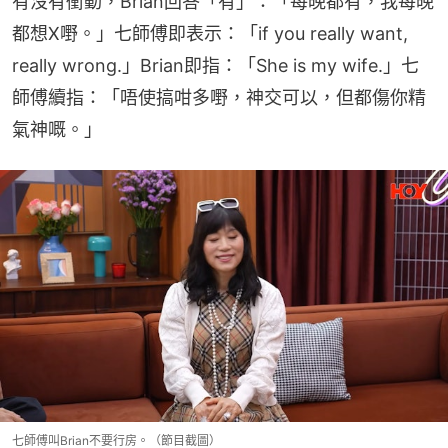
有沒有衝動，Brian回答「有」：「每晚都有，我每晚
都想X嘢。」七師傅即表示：「if you really want, 
really wrong.」Brian即指：「She is my wife.」七
師傅續指：「唔使搞咁多嘢，神交可以，但都傷你精
氣神嘅。」
七師傅叫Brian不要行房。（節目截圖）