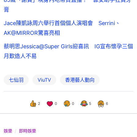
膏
Jace陳凱詠周六舉行首個個人演唱會 Serrini、
AK@MIRROR驚喜亮相
蔡明思Jessica@Super Girls迎喜訊 IG宣布懷孕三個
月歎造人不易
七仙羽
ViuTV
香港藝人動向
2
0
0
5
6
娛樂
即時娛樂