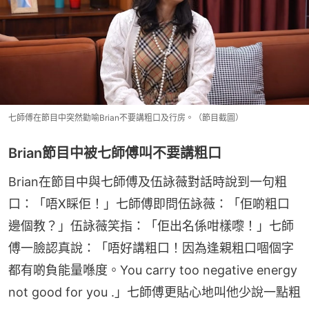
七師傅在節目中突然勸喻Brian不要講粗口及行房。（節目截圖）
Brian節目中被七師傅叫不要講粗口
Brian在節目中與七師傅及伍詠薇對話時說到一句粗
口：「唔X睬佢！」七師傅即問伍詠薇：「佢啲粗口
邊個教？」伍詠薇笑指：「佢出名係咁樣嚟！」七師
傅一臉認真說：「唔好講粗口！因為逢親粗口𠴱個字
都有啲負能量喺度。You carry too negative energy 
not good for you .」七師傅更貼心地叫他少說一點粗