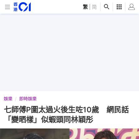
繁
|
简
娛樂
即時娛樂
七師傅P圖太過火後生咗10歲 網民話
「變晒樣」似蝦頭同林穎彤