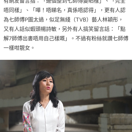
有網友留言指：「邊個整到七師傅變晒樣」、「完全
唔同樣」、「嘩！唔睇名，真係唔認得」，更有人認
為七師傅P圖太過，似足無綫（TVB）藝人林穎彤，
又有人話似蝦頭楊詩敏，另外有人搞笑留言話：「點
解7師傅出書唔用自己樣嘅」。不過有粉絲就讚七師傅
一樣咁靚女。