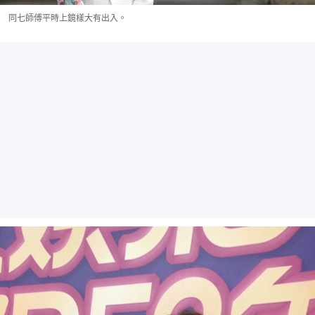
同七師傅平時上鏡樣大有出入。