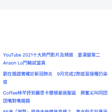
YouTube 2021十大熱門影片及頻道 姜濤變第二
Anson Lo鬥輸試當真
劉在錫證實確診新冠肺炎 9月完成2劑疫苗接種仍染
疫
Coffee林芊妤到麗思卡爾頓豪過聖誕 興奮尖叫同囝
囝嘴對嘴錫錫
85歲「謝賢」現身內地帶貨直播？ 靠女助手狂賣牙