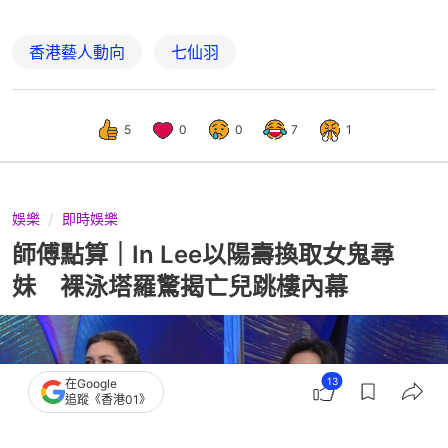
香港藝人動向
七仙羽
5
0
0
7
1
娛樂
即時娛樂
師傅點算｜In Lee以陽壽換取女鬼尋
妹 裸泳塔羅驚揭亡兒跳樓內幕
13
在Google
追蹤《香港01》