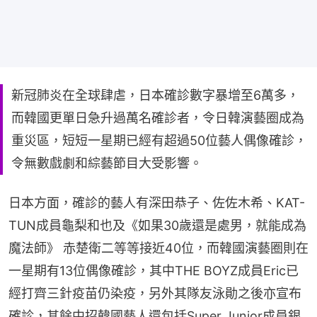
新冠肺炎在全球肆虐，日本確診數字暴增至6萬多，
而韓國更單日急升過萬名確診者，令日韓演藝圈成為
重災區，短短一星期已經有超過50位藝人偶像確診，
令無數戲劇和綜藝節目大受影響。
日本方面，確診的藝人有深田恭子、佐佐木希、KAT-
TUN成員龜梨和也及《如果30歲還是處男，就能成為
魔法師》 赤楚衛二等等接近40位，而韓國演藝圈則在
一星期有13位偶像確診，其中THE BOYZ成員Eric已
經打齊三針疫苗仍染疫，另外其隊友泳勛之後亦宣布
確診，其餘中招韓國藝人還包括Super Junior成員銀