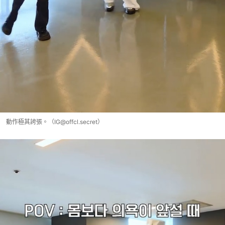
動作極其誇張。（IG@offcl.secret）