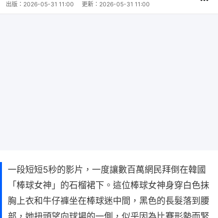
出版：
2026-05-31 11:00
更新：
2026-05-31 11:00
一段短短5秒的影片，一度讓數百萬網民拜倒在韓國
「棒球女神」的石榴裙下。這位棒球女神身穿白色抹
胸上衣和牛仔褲坐在棒球迷中間，黑色的長髮落到腰
部，她扭頭望向球場的一側，似乎因為比賽形勢而緊