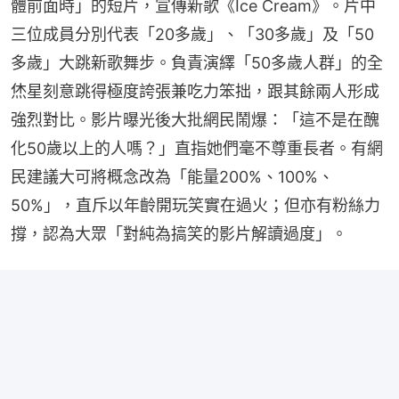
體前面時」的短片，宣傳新歌《Ice Cream》。片中
三位成員分別代表「20多歲」、「30多歲」及「50
多歲」大跳新歌舞步。負責演繹「50多歲人群」的全
烋星刻意跳得極度誇張兼吃力笨拙，跟其餘兩人形成
強烈對比。影片曝光後大批網民鬧爆：「這不是在醜
化50歲以上的人嗎？」直指她們毫不尊重長者。有網
民建議大可將概念改為「能量200%、100%、
50%」，直斥以年齡開玩笑實在過火；但亦有粉絲力
撐，認為大眾「對純為搞笑的影片解讀過度」。