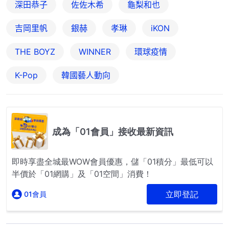
深田恭子
佐佐木希
龜梨和也
吉岡里帆
銀赫
孝琳
iKON
THE BOYZ
WINNER
環球疫情
K-Pop
韓國藝人動向