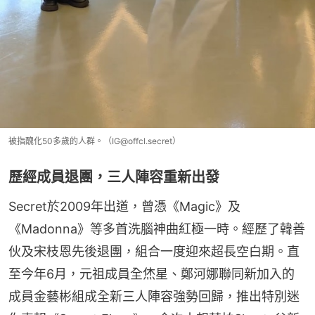
被指醜化50多歲的人群。（IG@offcl.secret）
歷經成員退團，三人陣容重新出發
Secret於2009年出道，曾憑《Magic》及
《Madonna》等多首洗腦神曲紅極一時。經歷了韓善
伙及宋枝恩先後退團，組合一度迎來超長空白期。直
至今年6月，元祖成員全烋星、鄭河娜聯同新加入的
成員金藝彬組成全新三人陣容強勢回歸，推出特別迷