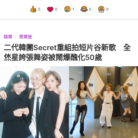
5
0
1
0
0
娛樂
眾樂迷
二代韓團Secret重組拍短片谷新歌 全
烋星誇張舞姿被鬧爆醜化50歲