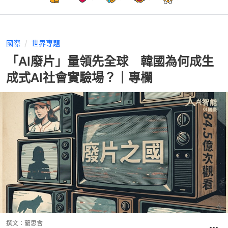
國際
世界專題
「AI廢片」量領先全球 韓國為何成生
成式AI社會實驗場？｜專欄
撰文：
藺思含