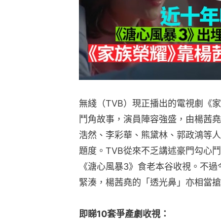
無綫（TVB）現正播出的電視劇《
鬥角故事，演員陣容強盛，由楊茜堯
浩然、李彩華、熊黛林、郭政鴻等人
題度。TVB從來不乏講述豪門勾心
《溏心風暴3》食老本谷收視。不過
緊湊，楊茜堯的「透光鼻」亦相當搶
即睇10套爭產劇收視：