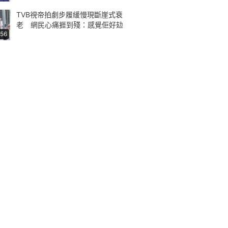
TVB視帝拍劇步履緩慢現斷崖式衰
老 網民心痛捱到殘：感覺佢好攰
:56