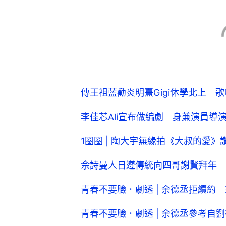
傳王祖藍勸炎明熹Gigi休學北上 
李佳芯Ali宣布做編劇 身兼演員導
1圈圈 | 陶大宇無緣拍《大叔的愛
佘詩曼人日遵傳統向四哥謝賢拜年 
青春不要臉．劇透 | 余德丞拒續約 
青春不要臉．劇透 | 余德丞參考自