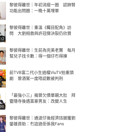
黎彼得離世｜年初消瘦一圈 認肺腎
功能出問題：一晚十萬埋單
黎彼得離世｜重溫《矚目配角》訪
問 大劉相救與許冠傑決裂仍欣賞
:12
黎彼得離世｜生前為完美老竇 每月
幫兒子找卡數：得一個仔冇得揀
前TVB富二代小生過檔ViuTV拍重頭
劇 曾酒駕一度唔認數被判刑
「最強小三」揭曾欠債單親大肚 拜
靈隱寺後遇富豪男友：改變人生
:30
黎彼得離世｜通波仔後經濟拮据獲劉
鑾雄資助：冇諗過佢係我Fans