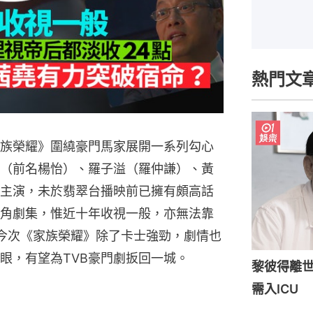
熱門文
家族榮耀》圍繞豪門馬家展開一系列勾心
（前名楊怡）、羅子溢（羅仲謙）、黃
主演，未於翡翠台播映前已擁有頗高話
鬥角劇集，惟近十年收視一般，亦無法靠
今次《家族榮耀》除了卡士強勁，劇情也
眼，有望為TVB豪門劇扳回一城。
黎彼得離世
需入ICU