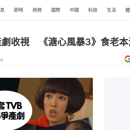
息
即時
熱榜
國際
中國
科技
生活
體
爭產劇收視 《溏心風暴3》食老本
45