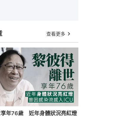
章
查看更多
享年76歲 近年身體狀況亮紅燈