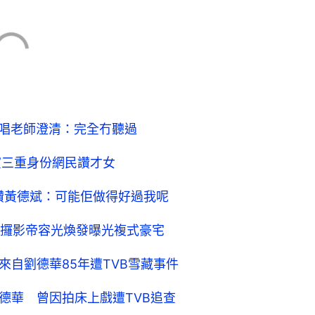
歌唱老師澄清：完全冇聽過
演三重身份網民讚才女
》讚黃德斌：可能佢做得好過我呢
攞影帝容光煥發曝光複式豪宅
來自劉德華85年遭TVB雪藏事件
劉德華 曾因拍床上戲遭TVB追查