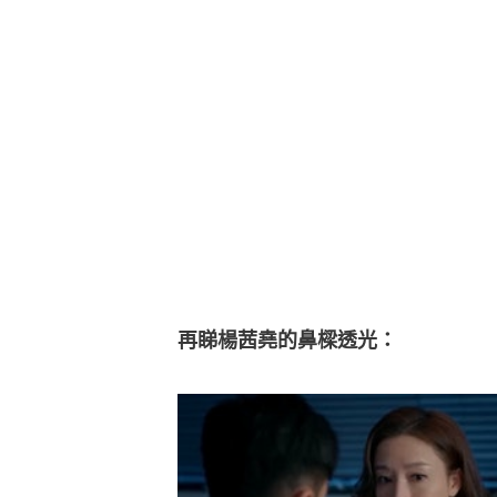
再睇楊茜堯的鼻樑透光：