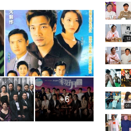
12
+
6
01