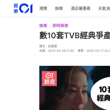
港聞
娛樂
酒店優惠碼
天氣消
娛樂
即時娛樂
數10套TVB經典
撰文：
邱愛霖
出版：
2022-02-08 21:50
更新：
2025-02-17 20: