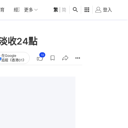
育
經濟
更多
01深圳
繁
觀點
|
简
健康
好食玩飛
登入
女
淡收24點
10
在Google
追蹤《香港01》