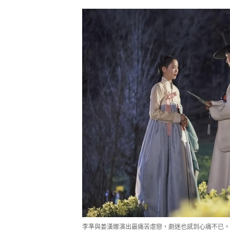
李準與姜漢娜演出最痛苦虐戀，劇迷也感到心痛不已。