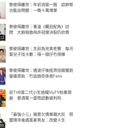
黎彼得離世｜年初消瘦一圈 認肺腎
功能出問題：一晚十萬埋單
黎彼得離世｜重溫《矚目配角》訪
問 大劉相救與許冠傑決裂仍欣賞
:12
黎彼得離世｜生前為完美老竇 每月
幫兒子找卡數：得一個仔冇得揀
黎彼得離世｜通波仔後經濟拮据獲劉
鑾雄資助：冇諗過佢係我Fans
前TVB富二代小生過檔ViuTV拍重頭
劇 曾酒駕一度唔認數被判刑
「最強小三」揭曾欠債單親大肚 拜
靈隱寺後遇富豪男友：改變人生
:30