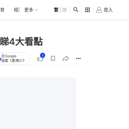
育
經濟
更多
01深圳
繁
觀點
|
简
健康
好食玩飛
登入
女
必睇4大看點
5
在Google
追蹤《香港01》