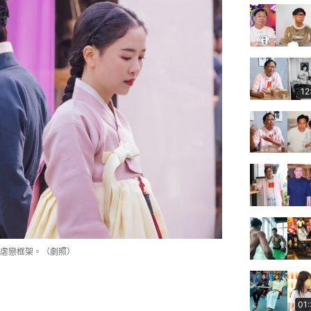
12
虐戀框架。（劇照）
01