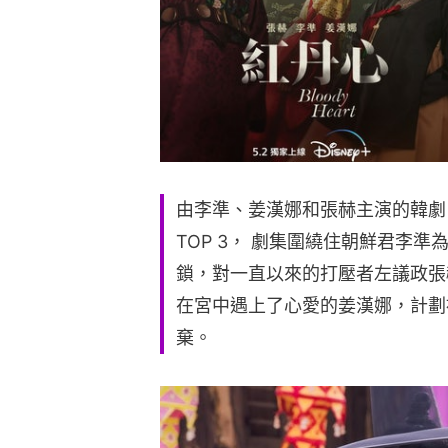
由李準、姜漢娜和張赫主演的韓劇
TOP 3， 劇集圍繞住朝鮮君李
鎖，對一直以來的打壓者左議政張
在宮中遇上了心愛的姜漢娜，計劃
棄。