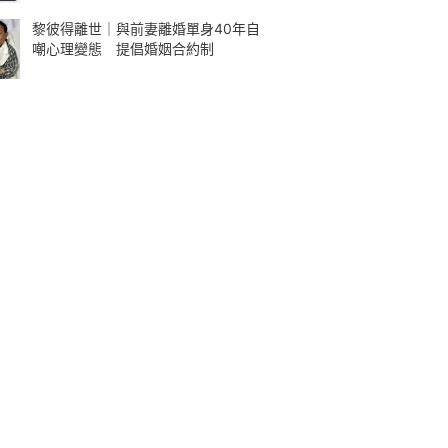
黎彼得離世｜與前妻離婚單身40年自
嘲心理變態 提倡婚姻合約制