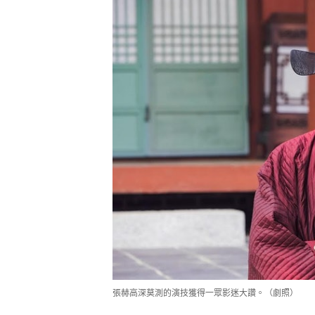
張赫高深莫測的演技獲得一眾影迷大讚。（劇照）