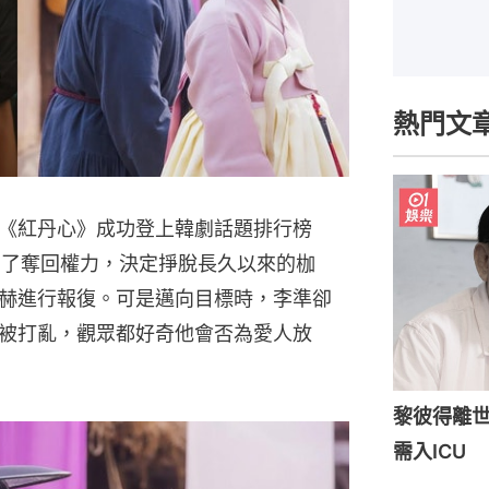
熱門文
《紅丹心》成功登上韓劇話題排行榜
準為了奪回權力，決定掙脫長久以來的枷
赫進行報復。可是邁向目標時，李準卻
被打亂，觀眾都好奇他會否為愛人放
黎彼得離世
需入ICU