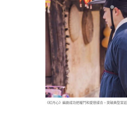
《紅丹心》編劇成功把權鬥和愛戀揉合，突破典型宮廷