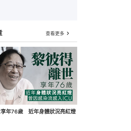
章
查看更多
享年76歲 近年身體狀況亮紅燈