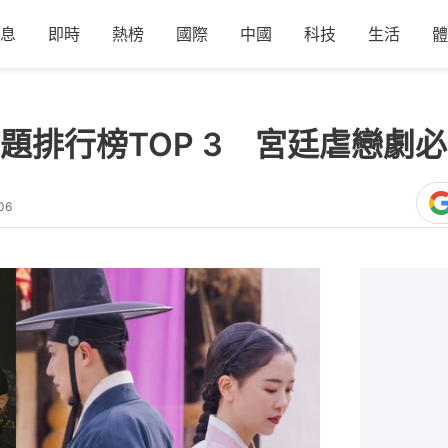
息
即時
熱榜
國際
中國
科技
生活
體
題排行榜TOP 3 宮廷虐戀劇
06