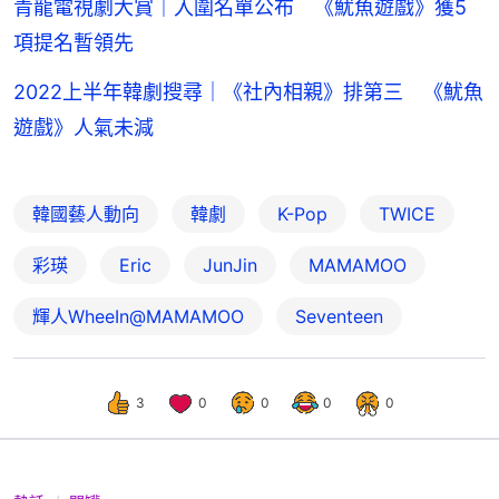
青龍電視劇大賞｜入圍名單公布 《魷魚遊戲》獲5
項提名暫領先
2022上半年韓劇搜尋｜《社內相親》排第三 《魷魚
遊戲》人氣未減
韓國藝人動向
韓劇
K-Pop
TWICE
彩瑛
Eric
JunJin
MAMAMOO
輝人WheeIn@MAMAMOO
Seventeen
3
0
0
0
0