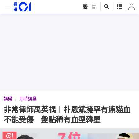
繁
|
简
娛樂
即時娛樂
非常律師禹英禑︱朴恩斌擁罕有熊貓血
不能受傷 盤點稀有血型韓星