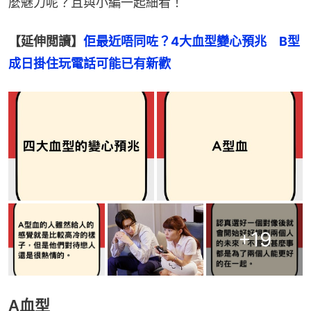
麼魅力呢？且與小編一起細看！
【延伸閲讀】
佢最近唔同咗？4大血型變心預兆　B型
成日掛住玩電話可能已有新歡
+
19
A血型