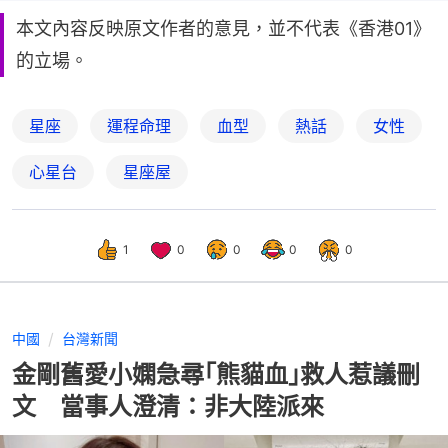
本文內容反映原文作者的意見，並不代表《香港01》
的立場。
星座
運程命理
血型
熱話
女性
心星台
星座屋
1
0
0
0
0
中國
台灣新聞
金剛舊愛小嫻急尋｢熊貓血｣救人惹議刪
文 當事人澄清：非大陸派來