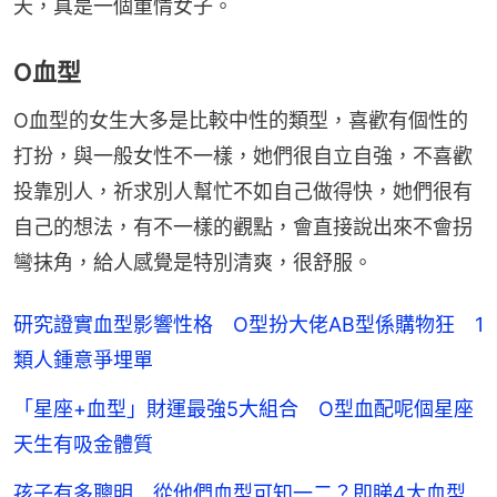
天，真是一個重情女子。
O血型
O血型的女生大多是比較中性的類型，喜歡有個性的
打扮，與一般女性不一樣，她們很自立自強，不喜歡
投靠別人，祈求別人幫忙不如自己做得快，她們很有
自己的想法，有不一樣的觀點，會直接說出來不會拐
彎抹角，給人感覺是特別清爽，很舒服。
研究證實血型影響性格 O型扮大佬AB型係購物狂 1
類人鍾意爭埋單
「星座+血型」財運最強5大組合 O型血配呢個星座
天生有吸金體質
孩子有多聰明 從他們血型可知一二？即睇4大血型