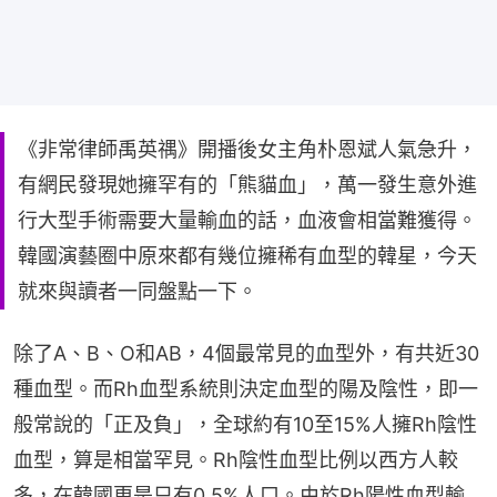
《非常律師禹英禑》開播後女主角朴恩斌人氣急升，
有網民發現她擁罕有的「熊貓血」，萬一發生意外進
行大型手術需要大量輸血的話，血液會相當難獲得。
韓國演藝圈中原來都有幾位擁稀有血型的韓星，今天
就來與讀者一同盤點一下。
除了A、B、O和AB，4個最常見的血型外，有共近30
種血型。而Rh血型系統則決定血型的陽及陰性，即一
般常說的「正及負」，全球約有10至15%人擁Rh陰性
血型，算是相當罕見。Rh陰性血型比例以西方人較
多，在韓國更是只有0.5%人口。由於Rh陽性血型輸