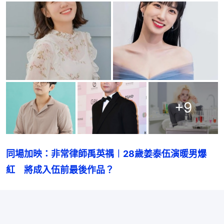
+
9
同場加映：非常律師禹英禑︱28歲姜泰伍演暖男爆
紅　將成入伍前最後作品？