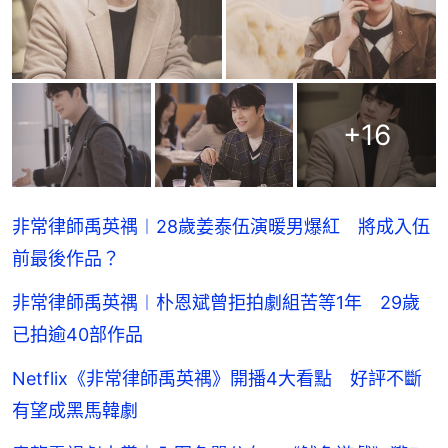
+
16
非常律師禹英禑︱28歲姜泰伍演暖男爆紅 將成入伍
前最後作品？
非常律師禹英禑︱朴恩斌曾拒拍劇組苦等1年 29歲
已拍逾40部作品
Netflix《非常律師禹英禑》開播4大看點 好評不斷
有望成黑馬韓劇