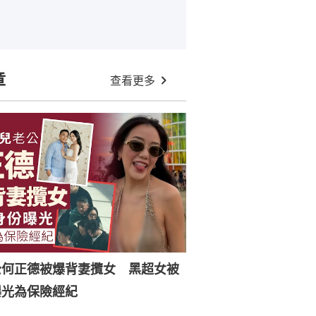
章
查看更多
公何正德被爆背妻攬女 黑超女被
曝光為保險經紀