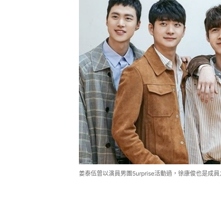
姜泰伍曾以演員男團5urprise活動過，徐康俊也是成員之