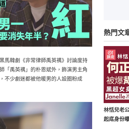
熱門文
黑馬韓劇《非常律師禹英禑》討論度持
師「禹英禑」的朴恩斌外，飾演男主角
，不少劇迷都被他暖男的人設圈粉成
林恬兒老
起底身份