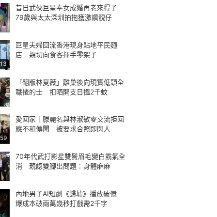
昔日武俠巨星奉女成婚再老來得子
79歲與太太深圳拍拖獲激讚靚仔
巨星夫婦回流香港現身貼地平民麵
店 親切向食客揮手零架子
:13
「翻版林夏薇」離巢後向現實低頭全
職揸的士 扣晒開支日搵2千蚊
愛回家｜滕麗名與林淑敏零交流拒回
應不和傳聞 被要求合照即閃人
:59
70年代武打影星雙鬢眉毛變白霸氣全
消 親認雙腳出問題：身體麻麻
內地男子AI短劇《歸墟》播放破億
爆成本破兩萬幾秒打戲需2千字