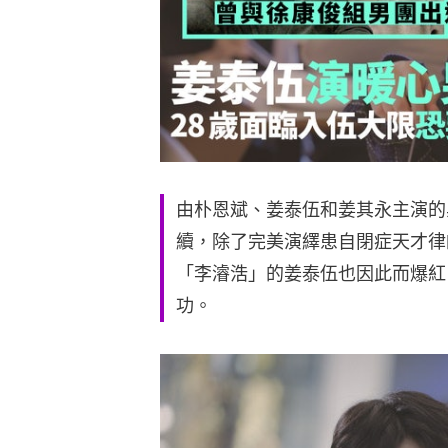
由朴恩斌、姜泰伍和姜其永主演的
續，除了完美演繹患自閉症天才律
「李濬浩」的姜泰伍也因此而爆紅
功。