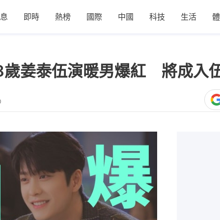
息
即時
熱榜
國際
中國
科技
生活
體
8歲姜泰伍演暖男爆紅 將成入
0