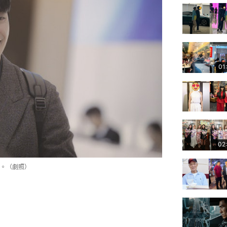
01
02
。（劇照）