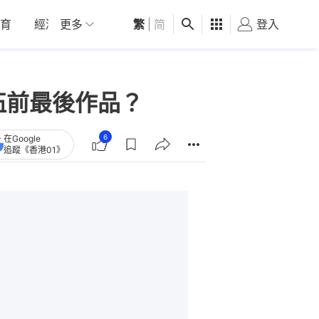
育
經濟
更多
01深圳
繁
觀點
|
简
健康
好食玩飛
登入
女
伍前最後作品？
6
在Google
追蹤《香港01》