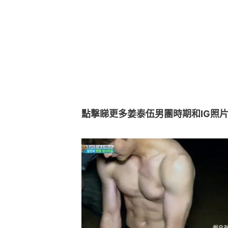
點撃睇更多姜泰伍男團時期和IG照