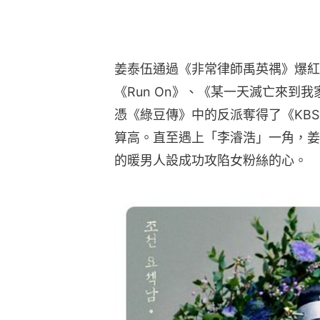
姜泰伍通過《非常律師禹英禑》爆紅
《Run On》、《某一天滅亡來到我
憑《綠豆傳》中的反派奪得了《KB
算高。直至遇上「李濬浩」一角，姜
的暖男人設成功攻陷女粉絲的心。