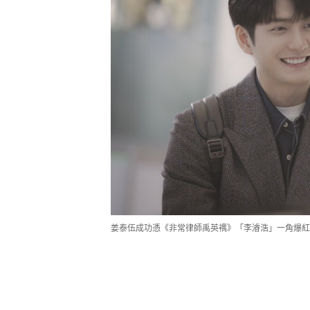
姜泰伍成功憑《非常律師禹英禑》「李濬浩」一角爆紅