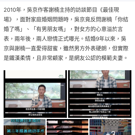
2010年，吳京作客謝楠主持的訪談節目《最佳現
場》，面對家庭婚姻問題時，吳京竟反問謝楠「你結
婚了嗎」、「有男朋友嗎」，對女方的心意溢於言
表，兩年後，兩人戀情正式曝光。結婚9年以來，吳
京與謝楠一直愛得甜蜜，雖然男方外表硬朗，但實際
是鐵漢柔情，且非常顧家，是網友公認的模範夫妻。
+
3