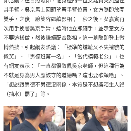
節活動，在合照環節，他身邊的一位女嘉賓突然握住
其手臂，吳京馬上回頭望著手臂位置，女方隨即放開
雙手，之後一臉笑容繼續影相；一秒之後，女嘉賓再
次用手挽著吳京手臂，這時他立即縮手，並示意女方
不要這樣做，然後繼續配合影相。這一幕隨即登上微
博熱搜，引起網友熱議：「標準的尷尬又不失禮貌的
微笑」、「男德班第一名」、「當代模範老公」，也
有網友表示：「一直都很敬佩吳京老師，但這種行為
不就是身為男人應該守的道德嗎？這也要歌頌啥」、
「想說跟男德不男德沒關係，本質是不想讓陌生人蹭
（抽水）罷了」等。