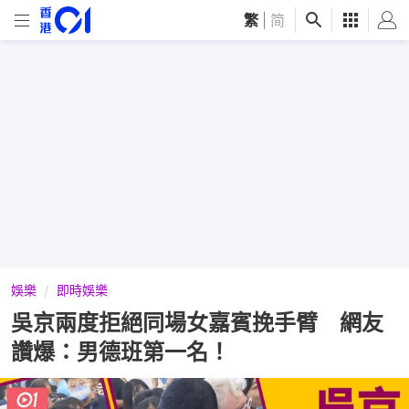
繁
|
简
娛樂
即時娛樂
吳京兩度拒絕同場女嘉賓挽手臂 網友
讚爆：男德班第一名！