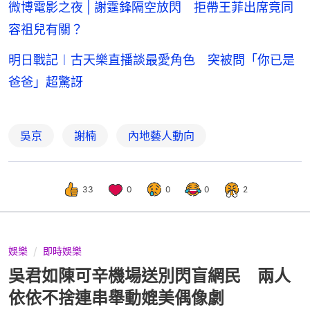
微博電影之夜 | 謝霆鋒隔空放閃 拒帶王菲出席竟同
容祖兒有關？
明日戰記︱古天樂直播談最愛角色 突被問「你已是
爸爸」超驚訝
吳京
謝楠
內地藝人動向
33
0
0
0
2
娛樂
即時娛樂
吳君如陳可辛機場送別閃盲網民 兩人
依依不捨連串舉動媲美偶像劇