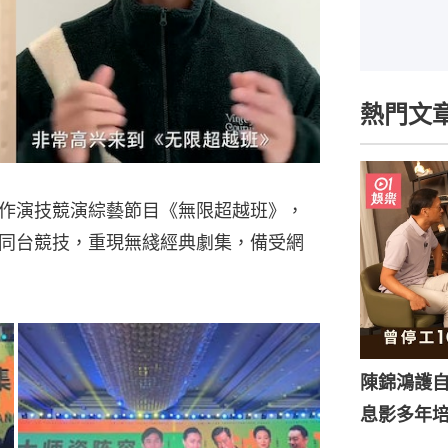
熱門文
合作演技競演綜藝節目《無限超越班》，
員同台競技，重現無綫經典劇集，備受網
陳錦鴻護
息影多年