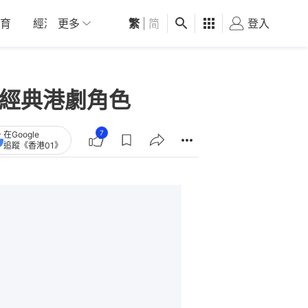
育
經濟
更多
01深圳
繁
觀點
|
简
健康
好食玩飛
登入
女
個經典港劇角色
7
在Google
追蹤《香港01》