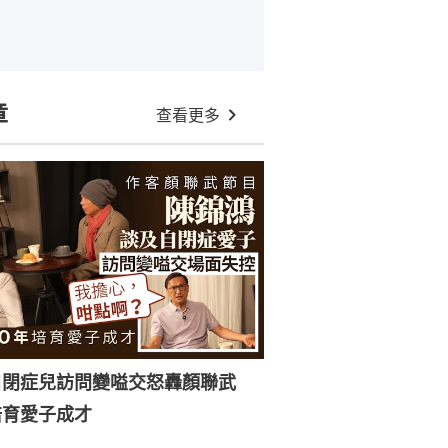
章
查看更多
自閉症兒訪問變嗌交怒轟顏聯武
培育愛子成才