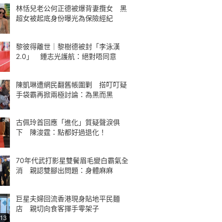
林恬兒老公何正德被爆背妻攬女 黑
超女被起底身份曝光為保險經紀
黎彼得離世｜黎樹德被封「李泳漢
2.0」 鍾志光護航：絕對唔同意
陳凱琳遭網民翻舊帳圍剿 搭叮叮疑
手袋霸再掀兩極討論：為黑而黑
古佩玲首回應「進化」質疑聲淚俱
下 陳浚霆：點都好過退化！
70年代武打影星雙鬢眉毛變白霸氣全
消 親認雙腳出問題：身體麻麻
巨星夫婦回流香港現身貼地平民麵
店 親切向食客揮手零架子
:13