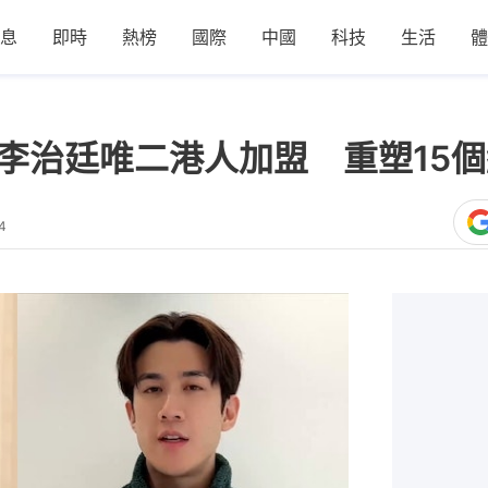
息
即時
熱榜
國際
中國
科技
生活
體
凱琪李治廷唯二港人加盟 重塑15
4