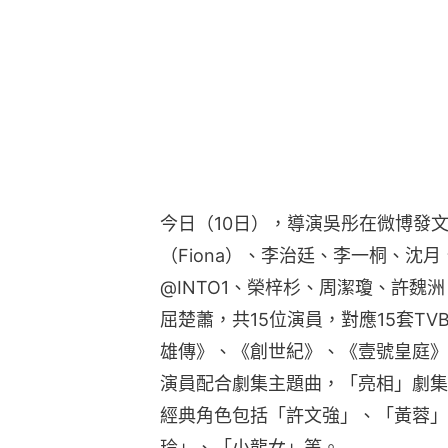
今日（10日），導演吳彤在微博發
（Fiona）、李治廷、李一桐、沈
@INTO1、榮梓杉、周潔瓊、許魏
屈楚蕭，共15位演員，對應15套T
雄傳》、《創世紀》、《壹號皇庭》
演員配合劇集主題曲，「亮相」劇集
經典角色包括「許文強」、「黃蓉」
玲」、「小龍女」等。