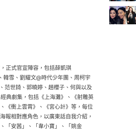
文，正式官宣陣容，包括薛凱琪
月、韓雪、劉耀文@時代少年團、周柯宇
洲、范世錡、郭曉婷、趙櫻子、何與以及
VB經典劇集，包括《上海灘》、《射雕英
、《衝上雲霄》、《宮心計》等，每位
海報相對應角色，以廣東話自我介紹，
、「安茜」、「韋小寶」、「姚金