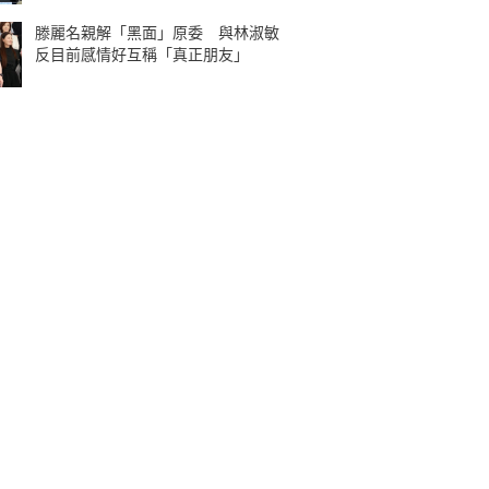
滕麗名親解「黑面」原委 與林淑敏
反目前感情好互稱「真正朋友」