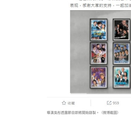
導演吳彤透露節目即將開始錄製。（微博截圖）