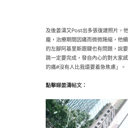
及後姜濤又Post出多張復建照片
龐，治療期間因痛而微微踡縮，他續發
的左腳阿基里斯跟腱也有問題，說要
跳一定要完成，發自內心的對大家感
的痛#沒有人比我還要着急焦慮」。
點擊睇姜濤帖文：