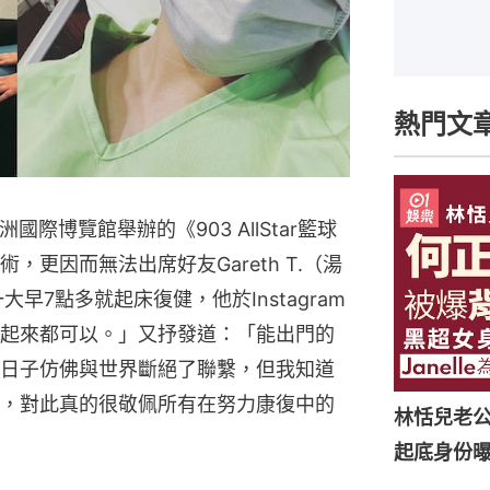
熱門文
國際博覽館舉辦的《903 AllStar籃球
更因而無法出席好友Gareth T.（湯
早7點多就起床復健，他於Instagram
起來都可以。」又抒發道：「能出門的
日子仿佛與世界斷絕了聯繫，但我知道
，對此真的很敬佩所有在努力康復中的
林恬兒老
起底身份