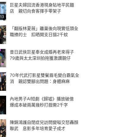
巨星夫婦回流香港現身貼地平民麵
店 親切向食客揮手零架子
:13
「翻版林夏薇」離巢後向現實低頭全
職揸的士 扣晒開支日搵2千蚊
昔日武俠巨星奉女成婚再老來得子
79歲與太太深圳拍拖獲激讚靚仔
70年代武打影星雙鬢眉毛變白霸氣全
消 親認雙腳出問題：身體麻麻
內地男子AI短劇《歸墟》播放破億
爆成本破兩萬幾秒打戲需2千字
陳錦鴻護自閉症兒訪問變嗌交怒轟顏
聯武 息影多年培育愛子成才