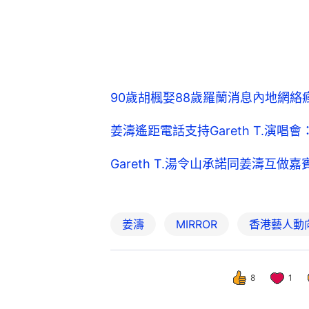
90歲胡楓娶88歲羅蘭消息內地網絡瘋
姜濤遙距電話支持Gareth T.演
Gareth T.湯令山承諾同姜濤互做
姜濤
MIRROR
香港藝人動
8
1