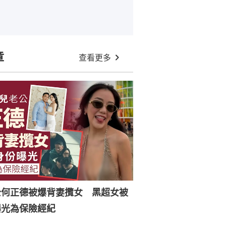
章
查看更多
公何正德被爆背妻攬女 黑超女被
曝光為保險經紀