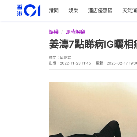
港聞
娛樂
酒店優惠碼
天氣消
娛樂
即時娛樂
姜濤7點睇病IG曬
撰文：
邱愛霖
出版：
2022-11-23 11:45
更新：
2025-02-17 19:0