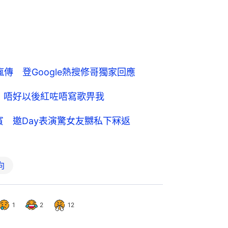
傳 登Google熱搜修哥獨家回應
唱會：唔好以後紅咗唔寫歌畀我
嘉賓 邀Day表演驚女友嬲私下冧返
向
1
2
12