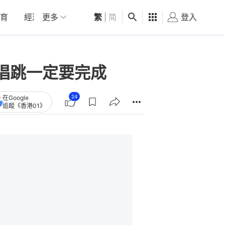
育
經濟
更多
01深圳
繁
觀點
|
简
健康
好食玩飛
登入
女
唱跳一定要完成
24
在Google
追蹤《香港01》