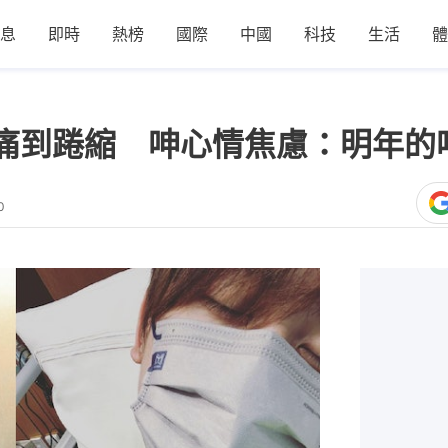
息
即時
熱榜
國際
中國
科技
生活
體
相痛到踡縮 呻心情焦慮：明年的
0