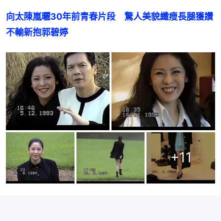
向太陳嵐曬30年前青春片段　驚人美貌纖瘦長腿獲讚
不輸新抱郭碧婷
+
11