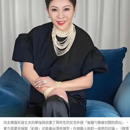
向太陳嵐形容丈夫向華強與前妻丁珮所生的女兒外貌「後腦勺像被切開的西瓜」，
更力挺嬰兒採取「趴睡」才能養出漂亮頭型，在網路上掀起一波熱烈討論。（微博