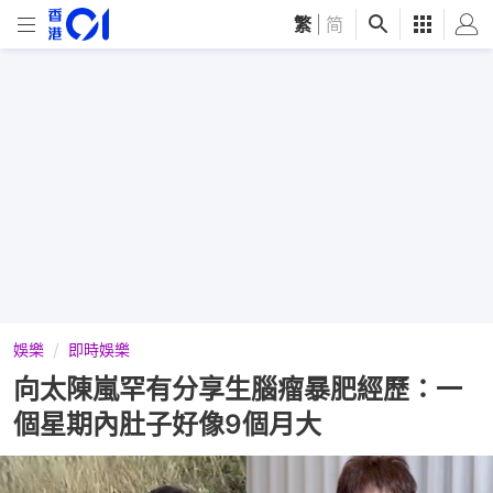
繁
|
简
娛樂
即時娛樂
向太陳嵐罕有分享生腦瘤暴肥經歷：一
個星期內肚子好像9個月大