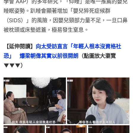
學會 AAP）的多年研究，「仰睡」是唯一推薦的嬰兒
睡眠姿勢。趴睡會顯著增加「嬰兒猝死症候群
（SIDS）」的風險，因嬰兒頸部力量不足，一旦口鼻
被枕頭或床墊遮蓋，極易發生窒息。
【延伸閱讀】
向太受訪直言「年輕人根本沒資格社
恐」　爆梁朝偉其實以前很開朗
（點圖放大瀏覽
▼▼▼）