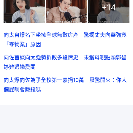
+
14
向太自爆名下坐擁全球無數房產 驚揭丈夫向華強竟
「零物業」原因
向佐首談向太強勢拆散多段情史 未獲母親點頭郭碧
婷難過戀愛關
向太爆向佐為爭全校第一豪捐10萬 震驚開火：你大
個屁啊會賺錢嗎