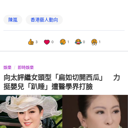
陳嵐
香港藝人動向
3
0
1
0
1
娛樂
即時娛樂
向太評繼女頭型「扁如切開西瓜」 力
挺嬰兒「趴睡」遭醫學界打臉