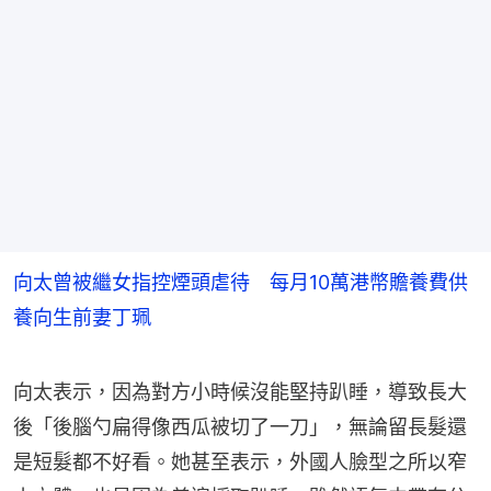
向太曾被繼女指控煙頭虐待 每月10萬港幣贍養費供
養向生前妻丁珮
向太表示，因為對方小時候沒能堅持趴睡，導致長大
後「後腦勺扁得像西瓜被切了一刀」，無論留長髮還
是短髮都不好看。她甚至表示，外國人臉型之所以窄