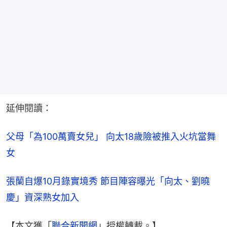
延伸閱讀：
父母「為100萬賣女兒」 向太18歲險被推入火坑當舞
女
張蘭自爆10月錄實境秀 節目陣容曝光「向太、劉曉
慶」資深熟女加入
【本文獲「
聯合新聞網
」授權轉載。】