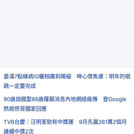
姜濤7點睇病IG曬相痛到踡縮 呻心情焦慮：明年的唱
跳一定要完成
90歲胡楓娶88歲羅蘭消息內地網絡瘋傳 登Google
熱搜修哥獨家回應
TVB台慶｜汪明荃勁有中獎運 9月先贏261萬2個月
連續中獎2次