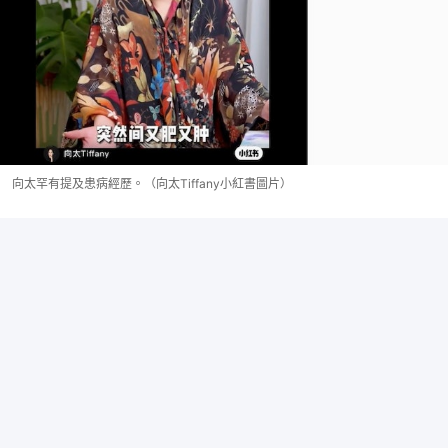
向太罕有提及患病經歷。（向太Tiffany小紅書圖片）