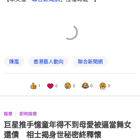
陳嵐
香港藝人動向
聯合新聞網
1
0
0
0
0
娛樂
即時娛樂
巨星推手憶童年得不到母愛被逼當舞女
還債 相士揭身世秘密終釋懷