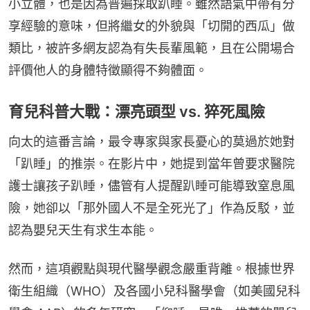
小立體，也是因為普遍採取趴睡。雖然語氣中帶有分
享經驗的意味，但將繼女的外貌與「切開的西瓜」做
類比，被許多網友認為有失長輩風範，且在公開場合
評價他人的身體特徵顯得不夠體面。
育兒科普大戰：漂亮頭型 vs. 猝死風險
向太的這番言論，最令專家與家長憂心的莫過於她對
「趴睡」的推崇。在影片中，她提到當年曾要求醫院
護士讓孩子趴睡，儘管有人提醒趴睡可能導致窒息風
險，她卻以「那外國人不是全死光了」作為反駁，並
認為嬰兒天生有求生本能。
然而，這項觀點與現代醫學觀念嚴重背離。根據世界
衛生組織（WHO）及各國小兒科醫學會（如美國兒科