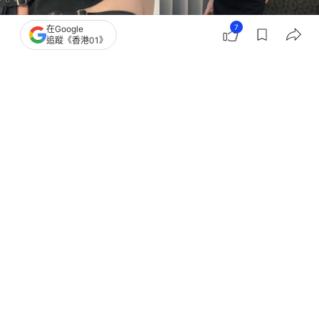
7
在Google
追蹤《香港01》
撰文：
河伯
出版：
2026-07-16 12:00
更新：
2026-07-16 12:00
現年36歲的陳瀅出道以來一直被封「宅男女神」，近