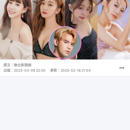
撰文：
聯合新聞網
出版：
2023-03-08 22:30
更新：
2025-02-18 21:04