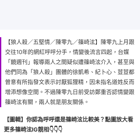
【狼人殺／五堅情／陳零九／篠崎泫】陳零九上月跟
交往10年的網紅呼呼分手，情變後流言四起，台媒
「鏡週刊」報導兩人之間疑似遭篠崎泫介入，甚至與
他們同為「狼人殺」團體的徐凱希、紀卜心、荳荳都
曾意有所指發文表示討厭狐狸精，因未指名道姓反而
增添想像空間。不過陳零九日前受訪鄭重否認情變跟
篠崎泫有關，兩人就是朋友關係。
【圖輯】你認為呼呼還是篠崎泫比較美？點圖放大看
更多篠崎泫IG靚相👇👇👇