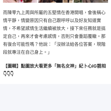
而陳零九上周與所屬的五堅情在香港開唱，會後稱心
情平靜，情變原因只有自己跟呼呼以及好友知道實
情，不希望感情生活繼續被放大，接下來任務就是搞
定自己，再來才會考慮感情，否則只會重蹈覆轍。那
有復合可能性嗎？他說：「沒辦法給各位答案，現階
段就專注在自己身上。」
【圖輯】點圖放大看更多「無名女神」紀卜心IG靚相
👇👇👇