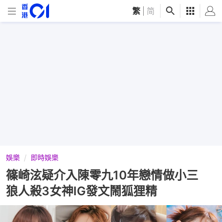
繁
|
简
娛樂
即時娛樂
篠崎泫疑介入陳零九10年戀情做小三
狼人殺3女神IG發文鬧狐狸精