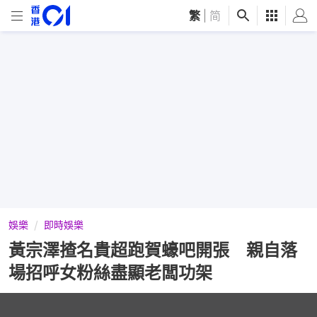
繁
|
简
娛樂
即時娛樂
黃宗澤揸名貴超跑賀蠔吧開張 親自落
場招呼女粉絲盡顯老闆功架