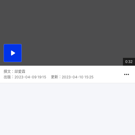
播
放
0:32
總
影
共
片
時
撰文：
邱愛霖
間
出版：
2023-04-09 19:15
更新：
2023-04-10 15:25