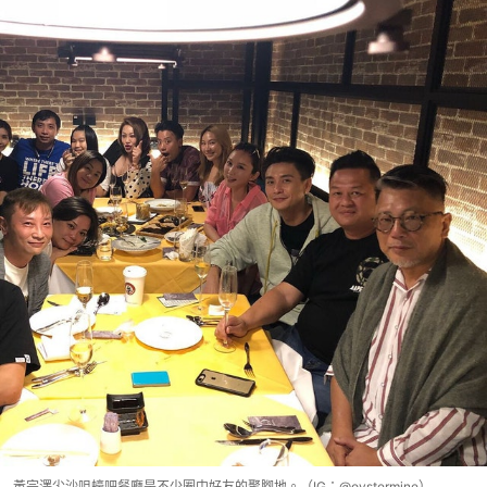
黃宗澤尖沙咀蠔吧餐廳是不少圈中好友的聚腳地。（IG：@oystermine）