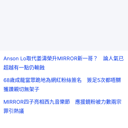
Anson Lo取代姜濤榮升MIRROR新一哥？ 論人氣已
超越有一點仍輸蝕
68歲成龍當眾跪地為網紅粉絲簽名 簽足5次都唔嬲
獲讚親切無架子
MIRROR四子亮相西九音樂節 應援鏡粉被力數兩宗
罪引熱議