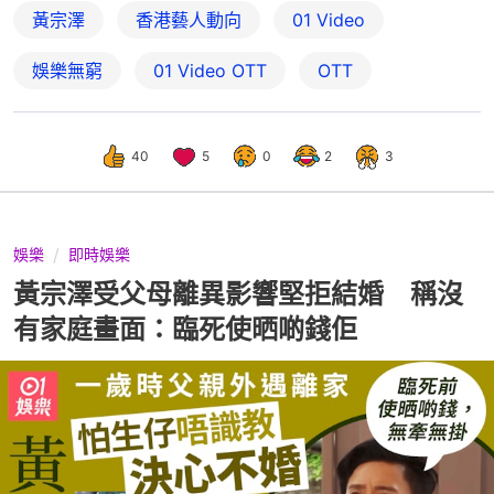
黃宗澤
香港藝人動向
01 Video
娛樂無窮
01‌ ‌Video‌ ‌OTT
OTT
40
5
0
2
3
娛樂
即時娛樂
黃宗澤受父母離異影響堅拒結婚 稱沒
有家庭畫面：臨死使晒啲錢佢