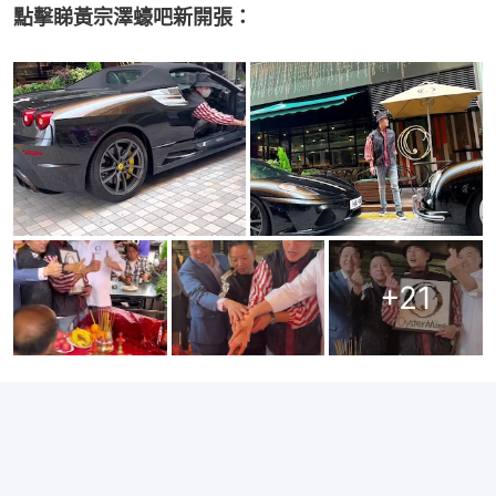
點擊睇黃宗澤蠔吧新開張：
+
21