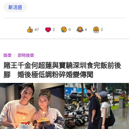
新活道
47
2
0
4
2
娛樂
即時娛樂
賭王千金何超蓮與竇驍深圳食完飯前後
腳 婚後極低調粉碎婚變傳聞