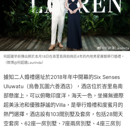
何超蓮早前傳出將於本月18日在峇里島與拍拖近4年的內地男星竇驍舉行婚禮。
（微博@何超蓮Laurinda）
據知二人婚禮選址於2018年年中開幕的Six Senses 
Uluwatu（烏魯瓦圖六善酒店），酒店位於峇里島南
部懸崖上，可以俯瞰印度洋，海天一色，坐擁無邊際
超美泳池和優雅靜謐的Villa，是舉行婚禮和度蜜月的
熱門選擇。酒店設有103間別墅及套房，包括28間天
空套房、62座一房別墅、7座兩房別墅、4座三房別