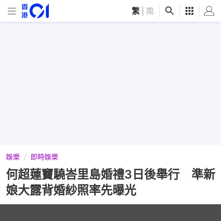
繁
|
简
娛樂
即時娛樂
何超蓮竇驍峇里島婚禮3日後舉行 準新
娘大露背婚紗照率先曝光