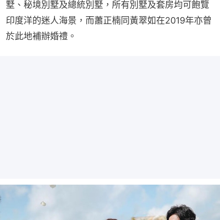
墅、秘境別墅及總統別墅，所有別墅及套房均可飽覽
印度洋的迷人海景，而蕭正楠同黃翠如在2019年亦曾
於此地補辦婚禮。