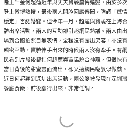
賭王千金何超蓮近年與丈夫竇驍屢傳婚變，由於多次
登上微博熱搜，最後兩人開腔回應傳聞，強調「感情
穩定」否認婚變。但今年一月，超蓮與竇驍在上海合
體出席活動，兩人的互動卻引起網民熱議。兩人由出
場到合體拍照目無表情，全程沒有露出笑容，亦沒有
親密互動，竇驍伸手出來的時候兩人沒有牽手。有網
民看到片段後都指何超蓮與竇驍貌合神離，但很快有
當日背後的甜蜜畫面流出，卻又遭網民嘲諷似做戲。
近日何超蓮到深圳出席活動，兩公婆被發現在深圳灣
餐廳食飯，前後腳行出來，非常低調。