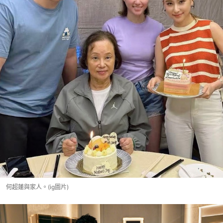
何超蓮與家人。(ig圖片)