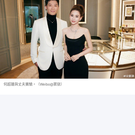
何超蓮與丈夫竇驍。（Weibo@窦骁）