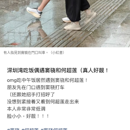
有人指見到竇驍在門口叫車。（小紅書）