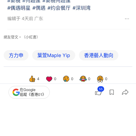
網友發文。（小紅書）
方力申
葉萱Maple Yip
香港藝人動向
4
0
0
0
0
55
在Google
追蹤《香港01》
娛樂
即時娛樂
何超蓮與竇驍合體賞櫻 分享夫妻背影
照低調曬恩愛放閃