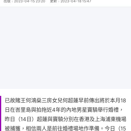
出版：
2023-04-15 23:20
更新：
2023-04-18 15:47
已故賭王何鴻燊三房女兒何超蓮早前傳出將於本月18
日在峇里島與拍拖近4年的內地男星竇驍舉行婚禮，
昨日（14日）超蓮與竇驍分別在香港及上海浦東機場
被捕獲，相信兩人是前往婚禮場地作準備。今日（15