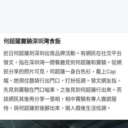
何超蓮竇驍深圳灣食飯
近日何超蓮到深圳出席品牌活動。有網民在社交平台
發文，指在深圳灣一間餐廳見到何超蓮和竇驍。從網
民分享的照片可見，何超蓮一身白色衫，戴上Cap
帽，她孭住靚袋行出門口，打扮低調。發文網友指，
先見到竇驍在門口嗌車，之後見到何超蓮行出來。而
該網民其後再分享一張相，相中竇驍有專人擔遮服
侍，與何超蓮前後腳出來，兩人婚後生活低調。