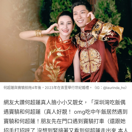
何超蓮與竇驍拍拖4年後，2023年在峇里舉行世紀婚禮。（IG：@laurinda_ho）
網友大讚何超蓮真人臉小小又靚女，「深圳灣吃飯偶
遇竇驍和何超蓮（真人好靚！ omg吃中午飯居然遇到
竇驍和何超蓮！朋友先在門口遇到竇驍打車（還跟她
招手打招呼了 沒想到緊接著又看到何超蓮走出來 本人