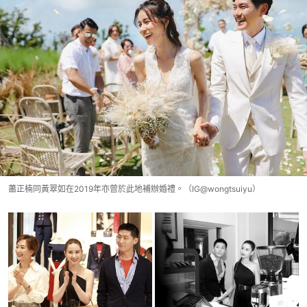
蕭正楠同黃翠如在2019年亦曾於此地補辦婚禮。（IG@wongtsuiyu）