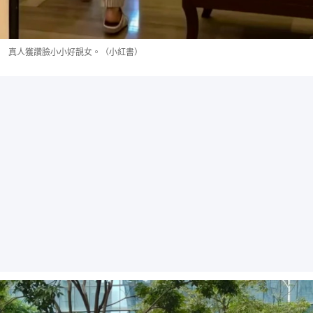
真人獲讚臉小小好靚女。（小紅書）