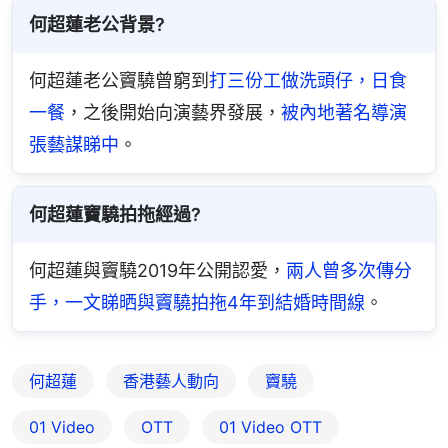
何超蓮老公背景?
何超蓮老公竇驍曾窮到
打三份工做洗頭仔，日食
一餐
，之後開始向演藝界發展，
被內地著名導演
張藝謀睇中
。
何超蓮竇驍拍拖經過?
何超蓮與竇驍2019年公開認愛，
兩人曾多次傳分
手，一文睇晒與竇驍拍拖4年到結婚時間線
。
何超蓮
香港藝人動向
竇驍
01 Video
OTT
01‌ ‌Video‌ ‌OTT