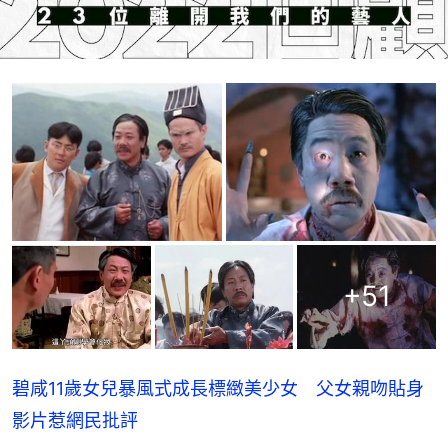
+
51
碧咸11歲女兒暴風式成長標緻美少女 父女親吻貼身
影片惹網民批評