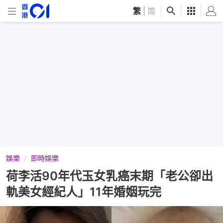
繁
|
简
娛樂
即時娛樂
荷李活90年代玉女乳癌末期「老公卻出
軌美女經紀人」11年婚姻玩完