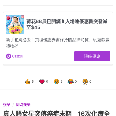
5
0
5
0
0
娛樂
即時娛樂
真人騷女星突傳癌症末期 16次化療全