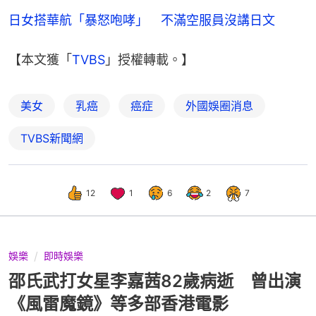
日女搭華航「暴怒咆哮」　不滿空服員沒講日文
【本文獲「
TVBS
」授權轉載。】
美女
乳癌
癌症
外國娛圈消息
TVBS新聞網
12
1
6
2
7
娛樂
即時娛樂
邵氏武打女星李嘉茜82歲病逝 曾出演
《風雷魔鏡》等多部香港電影