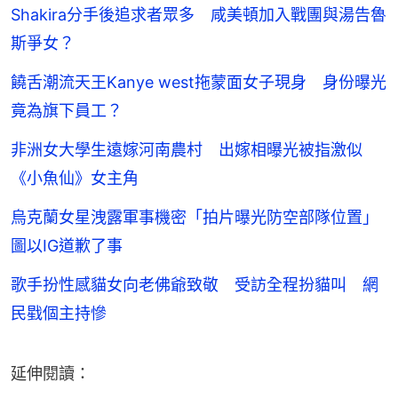
Shakira分手後追求者眾多 咸美頓加入戰團與湯告魯
斯爭女？
饒舌潮流天王Kanye west拖蒙面女子現身 身份曝光
竟為旗下員工？
非洲女大學生遠嫁河南農村 出嫁相曝光被指激似
《小魚仙》女主角
烏克蘭女星洩露軍事機密「拍片曝光防空部隊位置」
圖以IG道歉了事
歌手扮性感貓女向老佛爺致敬 受訪全程扮貓叫 網
民戥個主持慘
延伸閱讀：