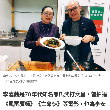
李嘉茜（左）離世，享壽82歲。她熱愛烹飪，因此和吳恩文（右）建立交情。
（FB@吳恩文的快樂廚房）
李嘉茜是70年代知名邵氏武打女星，曾拍過
《風雷魔鏡》《亡命徒》等電影，也為李安