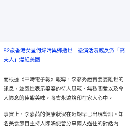
82歲香港女星何煒晴異鄉逝世 憑演活漫威反派「高
夫人」爆紅美國
而根據《中時電子報》報導，李彥秀證實婆婆離世的
訊息，並感性表示婆婆的待人風範、無私關愛以及令
人懷念的佳餚美味，將會永遠烙印在家人心中。
事實上，李嘉茜的健康狀況在近期早已出現警訊。知
名美食節目主持人陳鴻便曾分享兩人過往的對話內