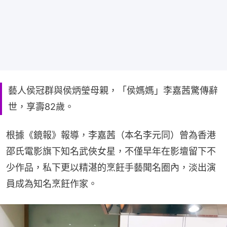
藝人侯冠群與侯炳瑩母親，「侯媽媽」李嘉茜驚傳辭
世，享壽82歲。
根據《鏡報》報導，李嘉茜（本名李元同）曾為香港
邵氏電影旗下知名武俠女星，不僅早年在影壇留下不
少作品，私下更以精湛的烹飪手藝聞名圈內，淡出演
員成為知名烹飪作家。