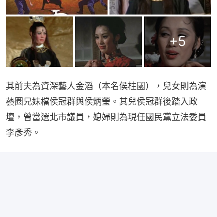
+
5
其前夫為資深藝人金滔（本名侯柱國），兒女則為演
藝圈兄妹檔侯冠群與侯炳瑩。其兒侯冠群後踏入政
壇，曾當選北市議員，媳婦則為現任國民黨立法委員
李彥秀。