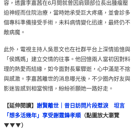
容，透露李嘉茜在6月間就曾因肩頸部位長出腫瘤壓
迫神經而住院治療，當時她承受巨大疼痛，並會診多
個專科準備接受手術，未料病情變化迅速，最終仍不
敵病魔。
此外，電視主持人吳恩文也在社群平台上深情追憶與
「侯媽媽」建立交情的往事。他回憶兩人當初因對料
理的熱愛而結緣，如今面對長輩驟逝，心中滿是不捨
與感激。李嘉茜離世的消息曝光後，不少圈內好友與
影迷皆感到相當惋惜，紛紛祈願她一路好走。
【延伸閱讀】
謝賢離世｜昔日訪問片段惹淚　坦言
「想多活幾年」享受謝霆鋒孝順
（點圖放大瀏覽
▼▼▼）