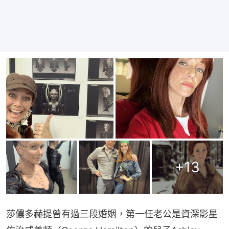
+
13
莎儂多赫提曾有過三段婚姻，第一任老公是資深影星