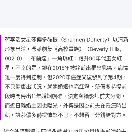
荷李活女星莎儂多赫提（Shannen Doherty）以清新
形象出道，憑藉劇集《高校貴族》（Beverly Hills,
90210）「布蘭達」一角爆紅，躍升90年代玉女紅
星，不幸的是，卻在2015年被診斷出罹患乳癌，病情
雖一度得到控制，但2020年癌症又復發到了第4期，
不只健康出狀況，就連婚姻也亮紅燈，莎儂多赫提前
段時間傳出11年婚姻觸礁，決定與攝影師前夫分開，
而近日離婚主因也曝光，外傳是因為前夫在罹癌時出
軌，讓莎儂多赫提憤怒不已，不想留一分錢給對方。
綜合外媒報導，莎儂多赫提2011年10月與攝影師前夫