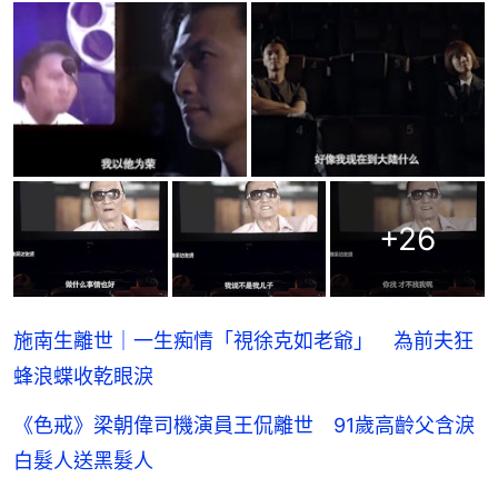
+
26
施南生離世｜一生痴情「視徐克如老爺」 為前夫狂
蜂浪蝶收乾眼淚
《色戒》梁朝偉司機演員王侃離世 91歲高齡父含淚
白髮人送黑髮人