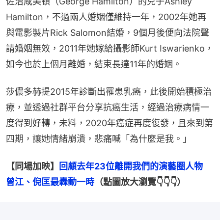
佐治咸美頓（George Hamilton）的兒子Ashley 
Hamilton，不過兩人婚姻僅維持一年，2002年她再
與電影製片Rick Salomon結婚，9個月後便向法院聲
請婚姻無效，2011年她嫁給攝影師Kurt Iswarienko，
如今也於上個月離婚，結束長達11年的婚姻。
莎儂多赫提2015年診斷出罹患乳癌，此後開始積極治
療，並透過社群平台分享抗癌生活，經過治療病情一
度得到好轉，未料，2020年癌症再度復發，且來到第
四期，讓她情緒崩潰，悲痛喊「為什麼是我。」
【同場加映】
回顧去年23位離開我們的演藝圈人物　
曾江、倪匡最轟動一時
（點圖放大瀏覽👇👇👇）