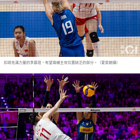
扣球充滿力量的李晨瑄，有望填補主攻位置缺乏的部分。（夏家朗攝）