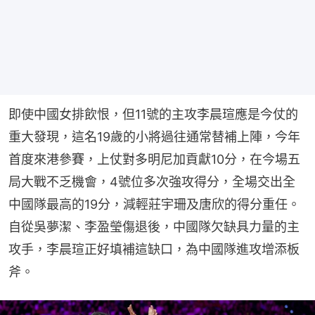
即使中國女排飲恨，但11號的主攻李晨瑄應是今仗的
重大發現，這名19歲的小將過往通常替補上陣，今年
首度來港參賽，上仗對多明尼加貢獻10分，在今場五
局大戰不乏機會，4號位多次強攻得分，全場交出全
中國隊最高的19分，減輕莊宇珊及唐欣的得分重任。
自從吳夢潔、李盈瑩傷退後，中國隊欠缺具力量的主
攻手，李晨瑄正好填補這缺口，為中國隊進攻增添板
斧。