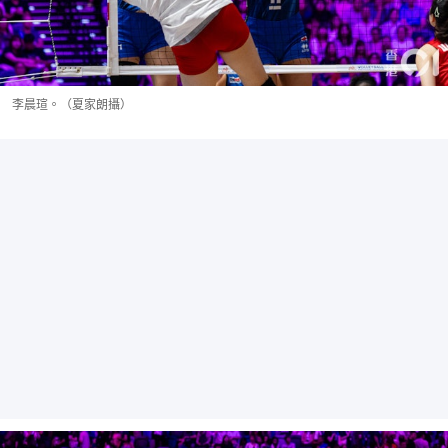
李晨瑄。（夏家朗攝）