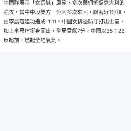
中國隊展示「女長城」風範，多次攔網抵擋意大利的
強攻，當中中段雙方一分內多次來回，膠著近1分鐘，
由李晨瑄建功追成11:11。中國女排憑防守打出士氣，
加上李晨瑄挺身而出，全局貢獻7分，中國以25：22
反超前，燃起全場氣氛。