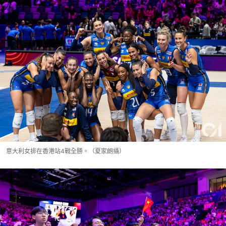
意大利女排在香港站4戰全勝。（夏家朗攝）