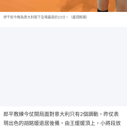
伊干奴今晚為意大利取下全場最高的23分。（盧翊銘攝）
郎平教練今仗開局面對意大利只有2個調動，昨仗表
現出色的胡銘媛退居後備，由王媛媛頂上，小將段放