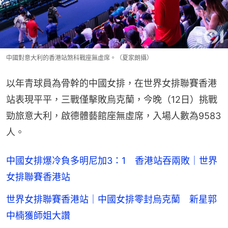
中國對意大利的香港站煞科戰座無虛席。（夏家朗攝）
以年青球員為骨幹的中國女排，在世界女排聯賽香港
站表現平平，三戰僅擊敗烏克蘭，今晚（12日）挑戰
勁旅意大利，啟德體藝館座無虛席，入場人數為9583
人。
中國女排爆冷負多明尼加3：1 香港站吞兩敗｜世界
女排聯賽香港站
世界女排聯賽香港站｜中國女排零封烏克蘭 新星郭
中楠獲師姐大讚