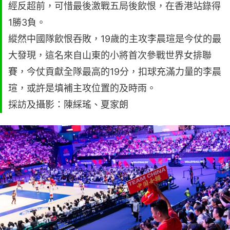
經反超前，可惜最後激戰五局後飲恨，在香港站錄得
1勝3負。
縱然中國隊飲恨吞敗，19歲的主攻李晨瑄是今仗的最
大發現，這名來自山東的小將首次參戰世界女排聯
賽，今仗貢獻全隊最高的19分，扣球充滿力量的李晨
瑄，或許是填補主攻位置的及時雨。
採訪及攝影：陳綵瑤、夏家朗