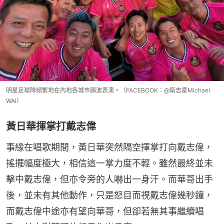
明星足球隊頻繁地在內地各城市踢波表演。（FACEBOOK：@衛志豪Michael
WAI）
黃日華揮掌打戴志偉
事緣在唱歌期間，黃日華突然隔空揮掌打向戴志偉，
搖擺幅度極大，相信這一掌力度不輕。雖然最終並未
擊中戴志偉，但亦令旁的人嚇出一身汗。而華哥出手
後，並未有其他動作，只是怒目而視戴志偉幾秒鐘，
而戴志偉中途亦有望向華哥，但卻若無其事繼續唱