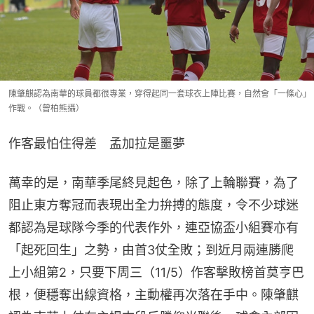
陳肇麒認為南華的球員都很專業，穿得起同一套球衣上陣比賽，自然會「一條心」
作戰。（曾柏熊攝）
作客最怕住得差　孟加拉是噩夢
萬幸的是，南華季尾終見起色，除了上輪聯賽，為了
阻止東方奪冠而表現出全力拚搏的態度，令不少球迷
都認為是球隊今季的代表作外，連亞協盃小組賽亦有
「起死回生」之勢，由首3仗全敗；到近月兩連勝爬
上小組第2，只要下周三（11/5）作客擊敗榜首莫亨巴
根，便穩奪出線資格，主動權再次落在手中。陳肇麒