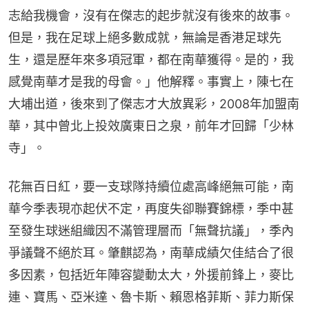
志給我機會，沒有在傑志的起步就沒有後來的故事。
但是，我在足球上絕多數成就，無論是香港足球先
生，還是歷年來多項冠軍，都在南華獲得。是的，我
感覺南華才是我的母會。」他解釋。事實上，陳七在
大埔出道，後來到了傑志才大放異彩，2008年加盟南
華，其中曾北上投效廣東日之泉，前年才回歸「少林
寺」。
花無百日紅，要一支球隊持續位處高峰絕無可能，南
華今季表現亦起伏不定，再度失卻聯賽錦標，季中甚
至發生球迷組織因不滿管理層而「無聲抗議」，季內
爭議聲不絕於耳。肇麒認為，南華成績欠佳結合了很
多因素，包括近年陣容變動太大，外援前鋒上，麥比
連、寶馬、亞米達、魯卡斯、賴恩格菲斯、菲力斯保