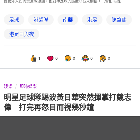
儘管外人如何責罵陳肇麒，他對待足球的態度亦從未動搖。（曾柏熊攝）
足球
港超聯
南華
港足
陳肇麒
港足日與夜
1
0
0
0
0
娛樂
即時娛樂
明星足球隊踢波黃日華突然揮掌打戴志
偉 打完再怒目而視幾秒鐘