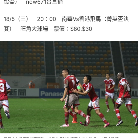
協盃）　now671台直播
18/5（三）　20：00　南華Vs香港飛馬（菁英盃決
賽）　旺角大球場　票價：$80,$30