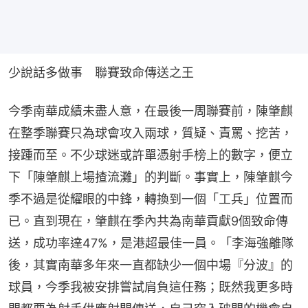
少說話多做事　聯賽致命傳送之王
今季南華成績未盡人意，在最後一周聯賽前，陳肇麒
在整季聯賽只為球會攻入兩球，質疑、責罵、挖苦，
接踵而至。不少球迷或許單憑射手榜上的數字，便立
下「陳肇麒上場揸流灘」的判斷。事實上，陳肇麒今
季不過是從耀眼的中鋒，轉換到一個「工兵」位置而
已。直到現在，肇麒在季內共為南華貢獻9個致命傳
送，成功率達47%，是港超最佳一員。「李海強離隊
後，其實南華多年來一直都缺少一個中場『分波』的
球員，今季我被安排嘗試肩負這任務；既然我更多時