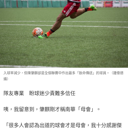
入球率減少，但陳肇麒卻是全個聯賽中作出最多「致命傳送」的球員。（鍾偉德
攝）
隊友專業　盼球迷少責難多信任
咦，我留意到，肇麒剛才稱南華「母會」。
「很多人會認為出道的球會才是母會，我十分感謝傑