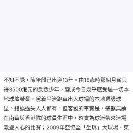
不知不覺，陳肇麒已出道13年。由18歲時那個月薪只
得3500港元的反叛少年，變成今日幾乎感受過一切本
地球壇榮譽，駕着平治跑車出入球場的本地頂級球
星。錯誤過失人人都有，但客觀的事實是，肇麒無論
在南華與香港隊的球員生涯中，確實為球迷帶來連場
激盪人心的比賽；2009年亞協盃「坐爆」大球場、東