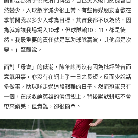
間都要為射手供應射門傳送，自己突入破門的機會自
然變少，入球數字減少很正常。有些傳媒朋友喜歡在
季前問我以多少入球為目標，其實我都不以為然，因
為就算讓我場場入10球，但球隊輸10﹕11，都是徒
然。我最重要的責任就是幫助球隊贏波，其他都是次
要。」肇麒說。
面對「母會」的低潮，陳肇麒再沒有因為批評聲音而
意氣用事，亦沒有在網上爭一日之長短。反而少說話
多做事，助球隊走過這段艱難的日子。然而冠軍只有
一個，在成敗論英雄的價值觀上，背後默默耕耘不會
帶來讚美，但責難，卻很簡單。