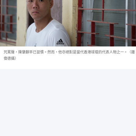
咒罵聲，陳肇麒早已習慣。然而，他亦絕對是當代香港球壇的代表人物之一。（鍾
偉德攝）