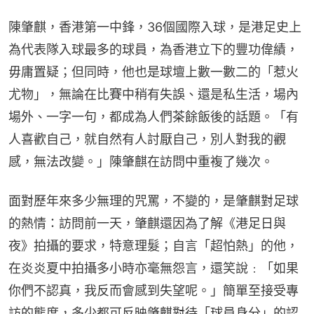
陳肇麒，香港第一中鋒，36個國際入球，是港足史上
為代表隊入球最多的球員，為香港立下的豐功偉績，
毋庸置疑；但同時，他也是球壇上數一數二的「惹火
尤物」，無論在比賽中稍有失誤、還是私生活，場內
場外、一字一句，都成為人們茶餘飯後的話題。「有
人喜歡自己，就自然有人討厭自己，別人對我的觀
感，無法改變。」陳肇麒在訪問中重複了幾次。
面對歷年來多少無理的咒罵，不變的，是肇麒對足球
的熱情：訪問前一天，肇麒還因為了解《港足日與
夜》拍攝的要求，特意理髮；自言「超怕熱」的他，
在炎炎夏中拍攝多小時亦毫無怨言，還笑說﹕「如果
你們不認真，我反而會感到失望呢。」簡單至接受專
訪的態度，多少都可反映肇麒對待「球員身分」的認