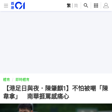
繁
|
简
體育
即時體育
【港足日與夜．陳肇麒1】不怕被嘲「陳
韋拿」 南華捱罵感痛心