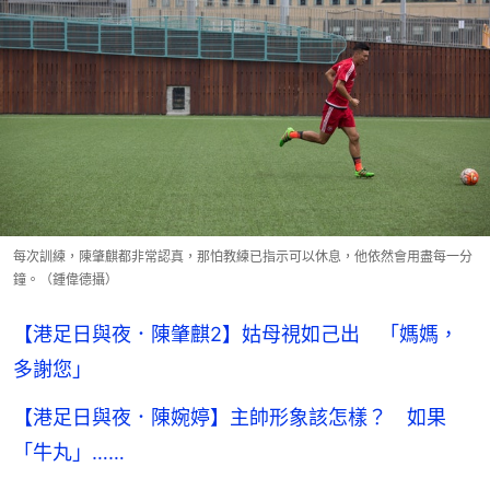
每次訓練，陳肇麒都非常認真，那怕教練已指示可以休息，他依然會用盡每一分
鐘。（鍾偉德攝）
【港足日與夜．陳肇麒2】姑母視如己出 「媽媽，
多謝您」
【港足日與夜．陳婉婷】主帥形象該怎樣？ 如果
「牛丸」……