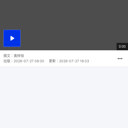
播
放
0:00
總
影
共
片
時
撰文：
黃梓恒
間
出版：
2026-07-27 06:30
更新：
2026-07-27 16:33