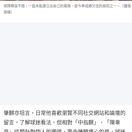
球隊陣容不穩，一直未能建立出自己的風格，是今季成績欠佳的原因之一。（鍾偉
德攝）
肇麒亦坦言，日常他喜歡瀏覽不同社交網站和論壇的
留言，了解球迷看法，但相對「中指麒」、「陳韋
拿」這類針對個人的嘲諷，更令肇麒痛心的是，球迷