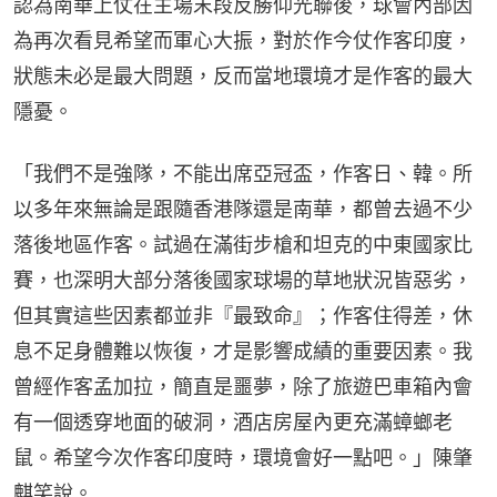
認為南華上仗在主場末段反勝仰光聯後，球會內部因
為再次看見希望而軍心大振，對於作今仗作客印度，
狀態未必是最大問題，反而當地環境才是作客的最大
隱憂。
「我們不是強隊，不能出席亞冠盃，作客日、韓。所
以多年來無論是跟隨香港隊還是南華，都曾去過不少
落後地區作客。試過在滿街步槍和坦克的中東國家比
賽，也深明大部分落後國家球場的草地狀況皆惡劣，
但其實這些因素都並非『最致命』；作客住得差，休
息不足身體難以恢復，才是影響成績的重要因素。我
曾經作客孟加拉，簡直是噩夢，除了旅遊巴車箱內會
有一個透穿地面的破洞，酒店房屋內更充滿蟑螂老
鼠。希望今次作客印度時，環境會好一點吧。」陳肇
麒笑說。