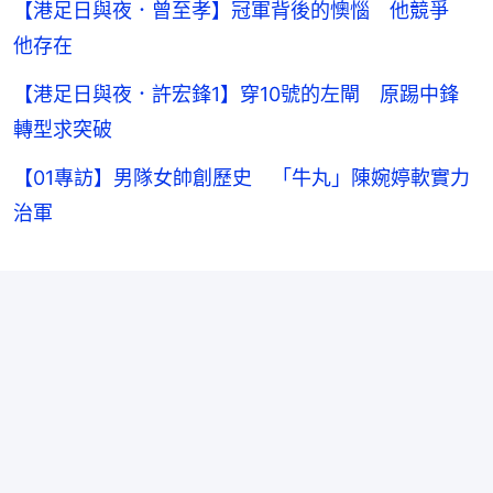
【港足日與夜．曾至孝】冠軍背後的懊惱 他競爭
他存在
【港足日與夜．許宏鋒1】穿10號的左閘 原踢中鋒
轉型求突破
【01專訪】男隊女帥創歷史 「牛丸」陳婉婷軟實力
治軍