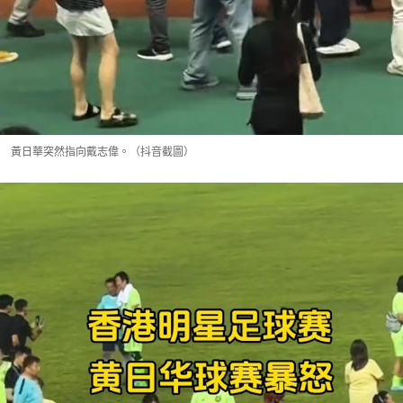
黃日華突然指向戴志偉。（抖音截圖）