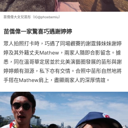
苗僑偉大女兒苗彤（IG@phoebemiu）
苗僑偉一家驚喜巧遇謝婷婷
眾人拍照打卡時，巧遇了同場觀賽的謝霆鋒妹妹謝婷
婷及其外籍丈夫Mathew，兩家人隨即合影留念。據
悉，同在溫哥華定居並於北美演藝圈發展的苗彤與謝
婷婷頗有淵源，私下亦有交情。合照中苗彤自然地將
手搭在Mathew肩上，盡顯兩家人的深厚情誼。