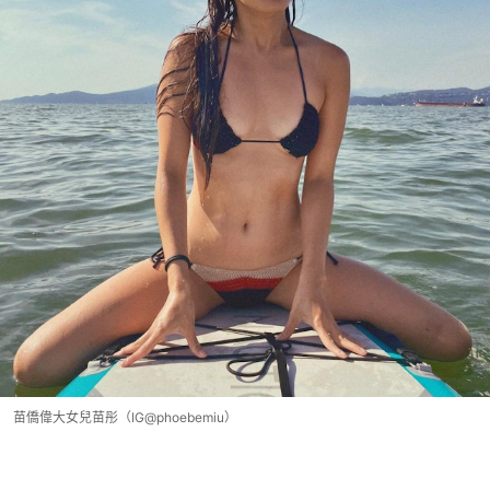
苗僑偉大女兒苗彤（IG@phoebemiu）