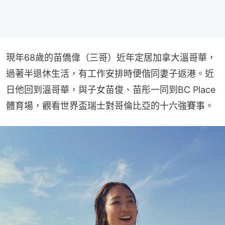
現年68歲的苗僑偉（三哥）近年定居加拿大溫哥華，
過著半退休生活，有工作安排時便偕同妻子返港。近
日他回到溫哥華，與子女苗俊、苗彤一同到BC Place
體育場，觀看世界盃瑞士對哥倫比亞的十六強賽事。