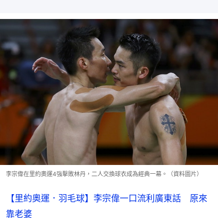
李宗偉在里約奧運4強擊敗林丹，二人交換球衣成為經典一幕。（資料圖片）
【里約奧運．羽毛球】李宗偉一口流利廣東話 原來
靠老婆