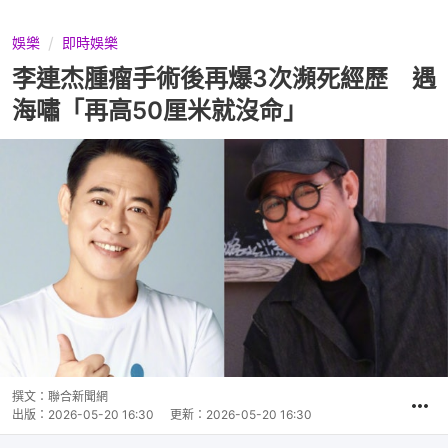
娛樂
即時娛樂
李連杰腫瘤手術後再爆3次瀕死經歷 遇
海嘯「再高50厘米就沒命」
撰文：
聯合新聞網
出版：
2026-05-20 16:30
更新：
2026-05-20 16:30