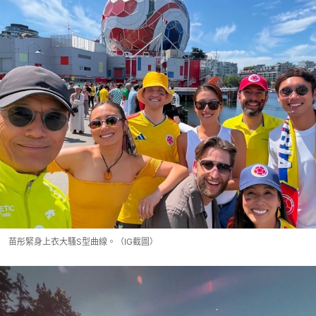
苗彤緊身上衣大騷S型曲線。（IG截圖）