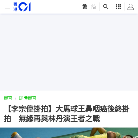
繁
|
简
體育
即時體育
【李宗偉掛拍】大馬球王鼻咽癌後終掛
拍 無緣再與林丹演王者之戰