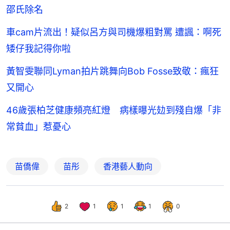
邵氏除名
車cam片流出！疑似呂方與司機爆粗對罵 遭諷：啊死
矮仔我記得你啦
黃智雯聯同Lyman拍片跳舞向Bob Fosse致敬：瘋狂
又開心
46歲張柏芝健康頻亮紅燈 病樣曝光攰到殘自爆「非
常貧血」惹憂心
苗僑偉
苗彤
香港藝人動向
2
1
1
1
0