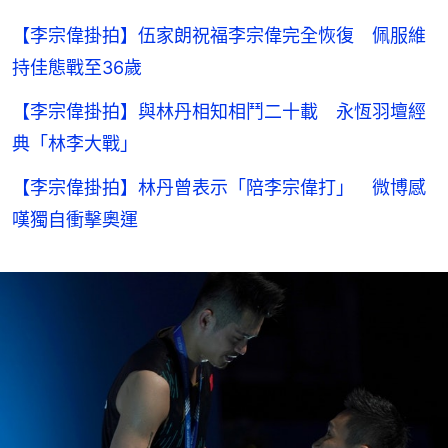
【李宗偉掛拍】伍家朗祝福李宗偉完全恢復 佩服維
持佳態戰至36歲
【李宗偉掛拍】與林丹相知相鬥二十載 永恆羽壇經
典「林李大戰」
【李宗偉掛拍】林丹曾表示「陪李宗偉打」 微博感
嘆獨自衝擊奧運