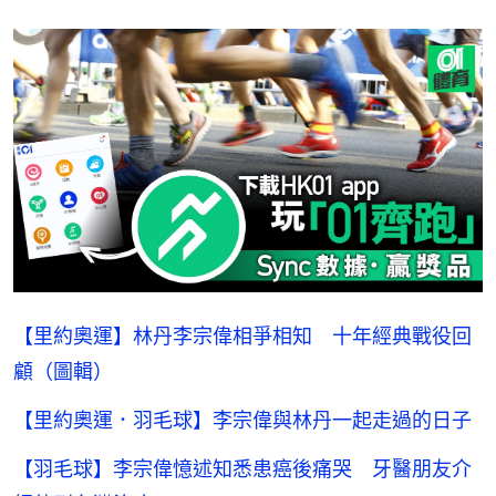
【里約奧運】林丹李宗偉相爭相知 十年經典戰役回
顧（圖輯）
【里約奧運．羽毛球】李宗偉與林丹一起走過的日子
【羽毛球】李宗偉憶述知悉患癌後痛哭 牙醫朋友介