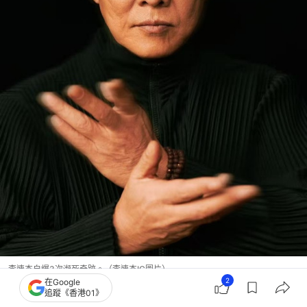
李連杰自爆3次瀕死奇跡。（李連杰IG圖片）
2
在Google
追蹤《香港01》
更多李連杰照片：