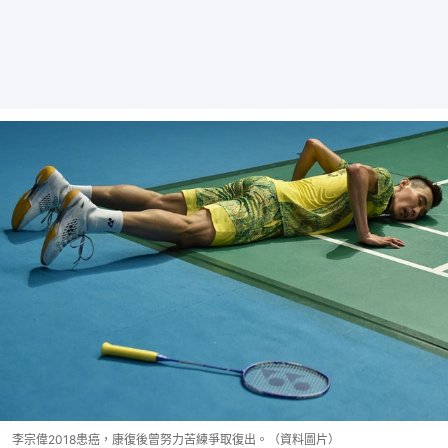
李宗偉2018患癌，康復後曾努力苦練爭取復出。（資料圖片）