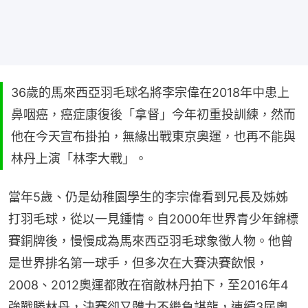
36歲的馬來西亞羽毛球名將李宗偉在2018年中患上
鼻咽癌，癌症康復後「拿督」今年初重投訓練，然而
他在今天宣布掛拍，無緣出戰東京奧運，也再不能與
林丹上演「林李大戰」。
當年5歲、仍是幼稚園學生的李宗偉看到兄長及姊姊
打羽毛球，從以一見鍾情。自2000年世界青少年錦標
賽銅牌後，慢慢成為馬來西亞羽毛球象徵人物。他曾
是世界排名第一球手，但多次在大賽決賽飲恨，
2008、2012奧運都敗在宿敵林丹拍下，至2016年4
強戰勝林丹，決賽卻又體力不繼負諶龍，連續3屆奧