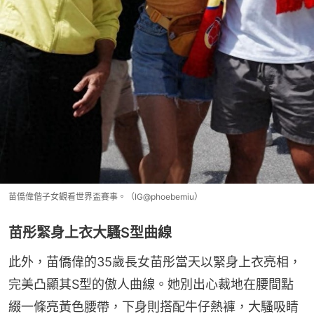
苗僑偉偕子女觀看世界盃賽事。（IG@phoebemiu）
苗彤緊身上衣大騷S型曲線
此外，苗僑偉的35歲長女苗彤當天以緊身上衣亮相，
完美凸顯其S型的傲人曲線。她別出心裁地在腰間點
綴一條亮黃色腰帶，下身則搭配牛仔熱褲，大騷吸睛