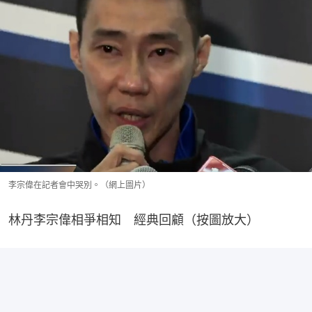
李宗偉在記者會中哭別。（網上圖片）
林丹李宗偉相爭相知　經典回顧（按圖放大）