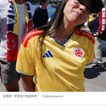
苗僑偉一家驚喜巧遇謝婷婷。（IG@phoebemiu）