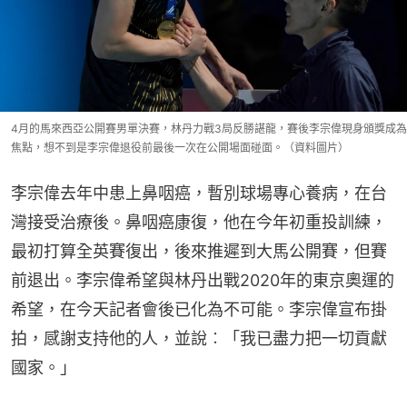
4月的馬來西亞公開賽男單決賽，林丹力戰3局反勝諶龍，賽後李宗偉現身頒獎成為
焦點，想不到是李宗偉退役前最後一次在公開場面碰面。（資料圖片）
李宗偉去年中患上鼻咽癌，暫別球場專心養病，在台
灣接受治療後。鼻咽癌康復，他在今年初重投訓練，
最初打算全英賽復出，後來推遲到大馬公開賽，但賽
前退出。李宗偉希望與林丹出戰2020年的東京奧運的
希望，在今天記者會後已化為不可能。李宗偉宣布掛
拍，感謝支持他的人，並說︰「我已盡力把一切貢獻
國家。」