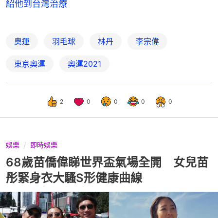
紹他到台灣治療
奧運
羽毛球
林丹
李宗偉
東京奧運
奧運2021
2
0
0
0
0
娛樂
即時娛樂
68歲苗僑偉睇世界盃氣場全開 女兒苗
彤緊身衣大騷S形健康曲線