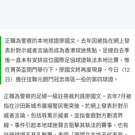
正職為警察的本地球證廖國文，去年因被指在網上發
表針對示威者言論而成為香港球迷焦點。足總自去季
後一直未有安排這位國際足協球證執法本地比賽，惟
在菁英盃閉門舉行下，廖國文終再度現身，今日（12
日）擔任佳聯元朗鬥冠忠南區一役的第四球證。
正職為警察的足總一級註冊裁判員廖國文，去年7月被
指在沙田新城市廣場警民衝突後，於網上發表針對示
威者言論，包括辱罵示威者，並指會跟對方劃清界
線。事件引起本地球迷聲言狙擊其執法的賽事，也有
註冊球證不具名聯署，表明「廖國文言論不代表我，