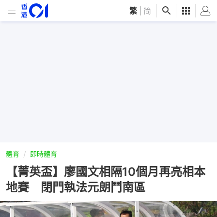
繁
|
简
體育
即時體育
【菁英盃】廖國文相隔10個月再亮相本
地賽 閉門執法元朗鬥南區