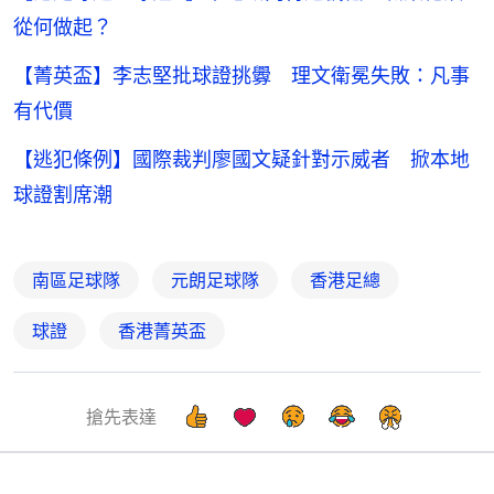
從何做起？
【菁英盃】李志堅批球證挑釁 理文衛冕失敗：凡事
有代價
【逃犯條例】國際裁判廖國文疑針對示威者 掀本地
球證割席潮
南區足球隊
元朗足球隊
香港足總
球證
香港菁英盃
搶先表達