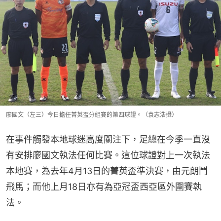
廖國文（左三）今日擔任菁英盃分組賽的第四球證。（袁志浩攝）
在事件觸發本地球迷高度關注下，足總在今季一直沒
有安排廖國文執法任何比賽。這位球證對上一次執法
本地賽，為去年4月13日的菁英盃準決賽，由元朗鬥
飛馬；而他上月18日亦有為亞冠盃西亞區外圍賽執
法。