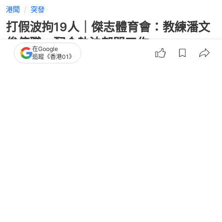
港聞
突發
打假波拘19人｜傑志體育會：教練潘文
俊停職 配合執法部門工作
在Google
追蹤《香港01》
撰文：
凌逸德
出版：
2026-06-26 23:13
更新：
2026-06-27 17:15