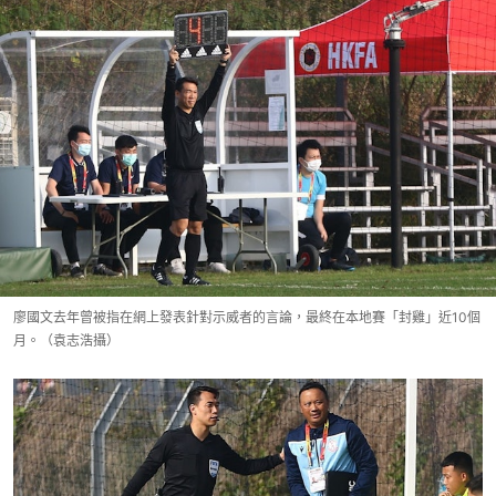
廖國文去年曾被指在網上發表針對示威者的言論，最終在本地賽「封雞」近10個
月。（袁志浩攝）