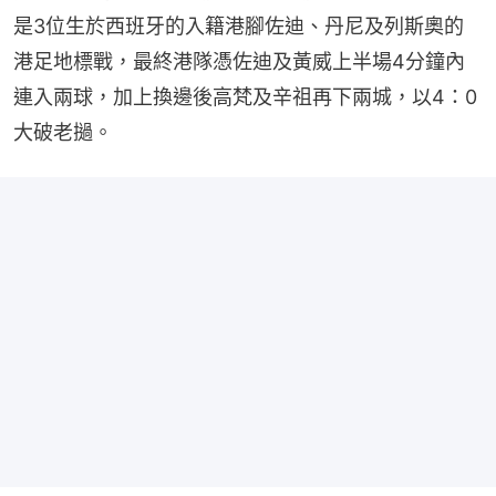
是3位生於西班牙的入籍港腳佐迪、丹尼及列斯奧的
港足地標戰，最終港隊憑佐迪及黃威上半場4分鐘內
連入兩球，加上換邊後高梵及辛祖再下兩城，以4：0
大破老撾。