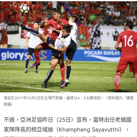
港足於2017年10月5日於主場鬥老撾，最終以4：0大勝而回。（資料圖片／鍾偉
德攝）
不過，亞洲足協昨日（25日）宣布，當時出任老撾國
家隊隊長的梳亞域迪（Khampheng Sayavutthi），