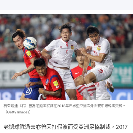
梳亞域迪（右）曾為老撾國家隊在2018年世界盃亞洲區外圍賽中跟韓國交鋒。
（Getty Images）
老撾球隊過去亦曾因打假波而受亞洲足協制裁，2017