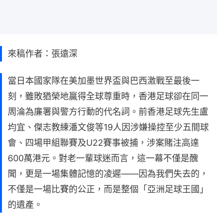
來稿作者：張遠深
當日本國家隊在美加墨世界盃與巴西激戰至最後一
刻，雖敗猶榮地贏得全球尊重時，香港足球卻在同一
周淪為廉署與警方行動的代名詞。前香港足球先生盧
均宜、傑志教練潘文俊等19人因涉嫌操控至少五間球
會、四場甲組聯賽及U22賽事被捕，涉案賭注高達
600萬港元。對老一輩球迷而言，這一幕不僅是醜
聞，更是一場集體記憶的凌遲——因為我們失去的，
不僅是一場比賽的公正，而是整個「亞洲足球王國」
的遺產。