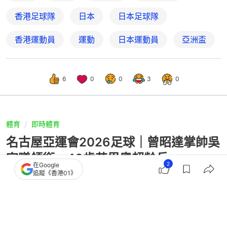
香港足球隊
日本
日本足球隊
香港運動員
運動
日本運動員
亞洲盃
6
0
0
3
0
體育
即時體育
名古屋亞運會2026足球｜曾昭達掌帥吳
宇曦領銜 40歲艾里奧超齡兵
2
在Google
追蹤《香港01》