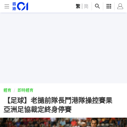
繁
|
简
體育
即時體育
【足球】老撾前隊長鬥港隊操控賽果
亞洲足協裁定終身停賽