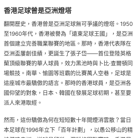
香港足球曾是亞洲燈塔
翻開歷史，香港曾是亞洲足球無可爭議的燈塔。1950
至1960年代，香港被譽為「遠東足球王國」，是亞洲
首個建立完善職業聯賽的地區。那時，香港代表隊在
亞洲盃屢創佳績，更誕生了張子岱——首位登陸英格
蘭頂級聯賽的華人球員，效力黑池時與卜比·查爾頓同
場競技。南華、愉園等班霸的比賽萬人空巷，足球是
這座城市最驕傲的語言。那時的香港球員，是亞洲各
國仰望的對象，日本、韓國在發展足球初期，甚至要
派人來港取經。
然而，這份驕傲為何在短短數十年間煙消雲散？當日
本足球在1996年立下「百年計劃」，以愚公移山的精