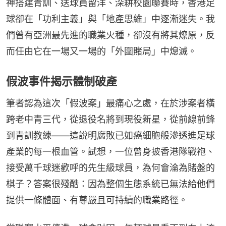
神搭建青訓、送球員留洋、深耕校園聯賽時，香港足
球卻在「功利主義」與「地產思維」中逐漸迷失。我
們曾有亞洲最先進的職業火種，卻沒有將其燎原，反
而任由它在一場又一場的「外圍賭局」中熄滅。
假波事件揭示體制破產
筆者認為這次「假波案」最痛心之處，在於涉案者橫
跨老中青三代，從退役名將到現役新星，從前線前鋒
到青訓教練——這說明腐敗已如癌細胞般滲透進足球
產業的每一根血管。試想，一位曾身披香港隊戰袍、
接受萬千球迷歡呼的先生級球員，為何會淪為賭盤的
棋子？答案很殘酷：因為整個生態系統已無法給他們
提供一條體面、有尊嚴且可持續的職業路徑。