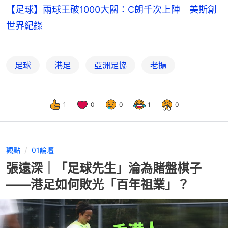
【足球】兩球王破1000大關：C朗千次上陣 美斯創
世界紀錄
足球
港足
亞洲足協
老撾
1
0
0
1
0
觀點
01論壇
張遠深｜「足球先生」淪為賭盤棋子
——港足如何敗光「百年祖業」？