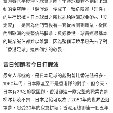
當聯賽水平停滯、球會財困、年輕球員看不到向上流
動的希望時，「踢假波」便成了一種危險卻「理性」
的生存選擇。日本球員之所以能給歐洲球會帶來「安
定感」，是因為他們背後有一套從校園到職業、從國
內到歐洲的完整信託體系；反觀香港，球員連最基本
的職業誠信都難以維繫，因為整個環境早已失去了對
「香港足球」這四個字的敬畏。
昔日領跑者今日打假波
最令人唏噓的，是日本足球的起點曾比香港低得多。
1960年代，日本隊甚至不是香港隊的對手。但今天，
日本有23名旅歐國腳，香港卻連一隊完整的職業青訓
梯隊都湊不齊。日本足協可以為了2050年的世界盃冠
軍夢，忍受30年的寂寞耕耘；香港足總卻連一個五年