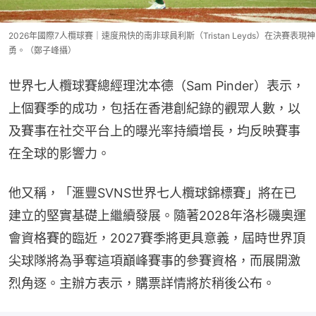
2026年國際7人欖球賽｜速度飛快的南非球員利斯（Tristan Leyds）在決賽表現神
勇。（鄭子峰攝）
世界七人欖球賽總經理沈本德（Sam Pinder）表示，
上個賽季的成功，包括在香港創紀錄的觀眾人數，以
及賽事在社交平台上的曝光率持續增長，均反映賽事
在全球的影響力。
他又稱，「滙豐SVNS世界七人欖球錦標賽」將在已
建立的堅實基礎上繼續發展。隨著2028年洛杉磯奧運
會資格賽的臨近，2027賽季將更具意義，屆時世界頂
尖球隊將為爭奪這項巔峰賽事的參賽資格，而展開激
烈角逐。主辦方表示，購票詳情將於稍後公布。