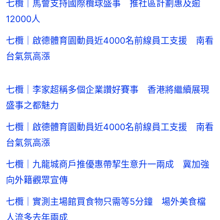
七欖｜馬會支持國際欖球盛事 推社區計劃惠及逾
12000人
七欖｜啟德體育園動員近4000名前線員工支援 南看
台氣氛高漲
七欖｜李家超稱多個企業讚好賽事 香港將繼續展現
盛事之都魅力
七欖｜啟德體育園動員近4000名前線員工支援 南看
台氣氛高漲
七欖｜九龍城商戶推優惠帶挈生意升一兩成 冀加強
向外籍觀眾宣傳
七欖｜實測主場館買食物只需等5分鐘 場外美食檔
人流多去年兩成