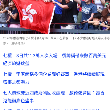
2026年香港國際七人欖球賽4月19日結束。在最後一日，不少香港球迷入場支持港
隊。（鄭子峰攝）
七欖｜3日共11.3萬人次入場 欖總稱帶來數百萬美元
經濟旅遊效益
七欖｜李家超稱多個企業讚好賽事 香港將繼續展現
盛事之都魅力
七人欖球賽近四成廢物回收處理 啟德體育園︰證香
港能辦綠色盛事