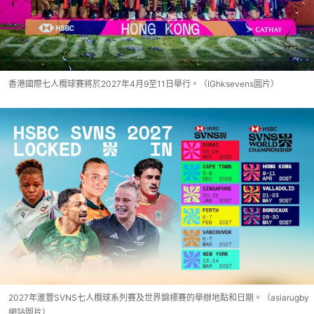
香港國際七人欖球賽將於2027年4月9至11日舉行。（IGhksevens圖片）
2027年滙豐SVNS七人欖球系列賽及世界錦標賽的舉辦地點和日期。（asiarugby
網站圖片）