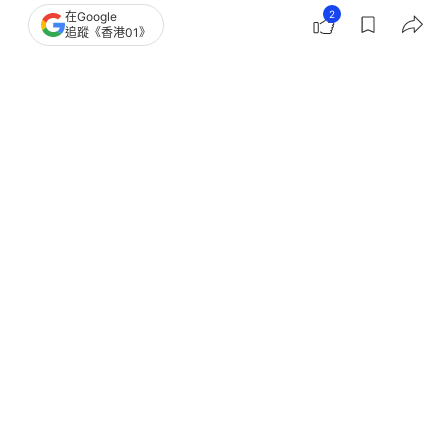
2
在Google
追蹤《香港01》
2
0
0
0
1
體育
即時體育
亞洲盃外圍賽︱香港隊征印度初選40
人 外流兵近半