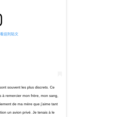
m 查看這則貼文
ont souvent les plus discrets. Ce
ns à remercier mon frère, mon sang,
triement de ma mère que j’aime tant
tion un avion privé. Je tenais à le