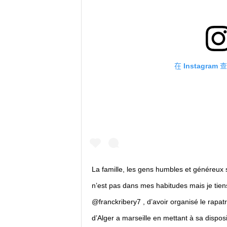
在 Instagra
La famille, les gens humbles et généreux s
n’est pas dans mes habitudes mais je tie
@franckribery7 , d’avoir organisé le rapa
d’Alger a marseille en mettant à sa disposi