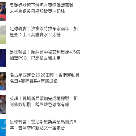
吳艷妮狀態下滑坦言亞運備戰艱難
未考慮退役目標想破亞洲紀錄
足球轉會｜沙拿簽特拉布宗兩年 加
歷查：土耳其聯賽水平太低
足球轉會｜摩納哥中場艾利奧捷4.5億
加盟PSG 巴高拿去留未定
名古屋亞運會2026田徑｜香港運動員
名單+賽程賽果+歷屆成績
英超｜曼城新兵蒙加完成地標戰 拒
阿仙奴招攬 稱與藍色球隊有緣
足球轉會｜雲尼斯奧斯與皇馬續約6
年 曾清空IG新貼文一錘定音