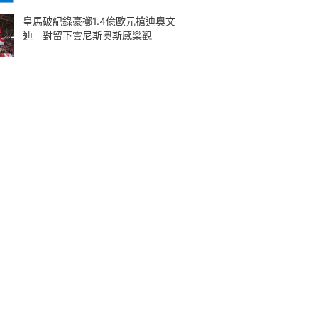
皇馬破紀錄豪擲1.4億歐元搶迪奧文
迪 對留下雲尼斯奧斯感樂觀