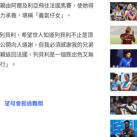
親由阿爾及利亞飛往法國馬賽，使她得
力承擔，堪稱「義氣仔女」。
公開答謝列貝利，希望世人知道列貝利不止是頂
公開向人道謝，但我必須感謝我的兄弟
親返回法國，列貝利是一個既出色又無
行」。
鎊　望母會捱過難關