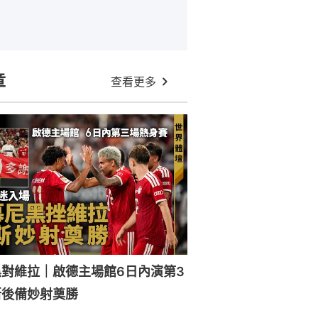
章
查看更多
對維拉｜啟德主場館6日內演第3
斯後備妙射奠勝