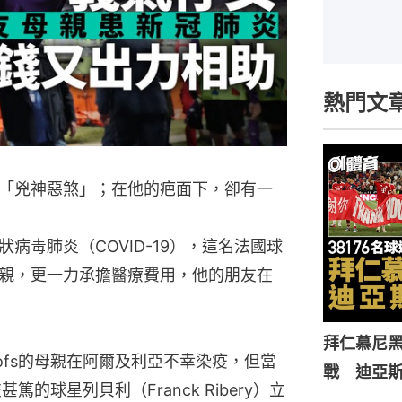
熱門文
「兇神惡煞」；在他的疤面下，卻有一
病毒肺炎（COVID-19），這名法國球
親，更一力承擔醫療費用，他的朋友在
拜仁慕尼黑
ofs的母親在阿爾及利亞不幸染疫，但當
戰 迪亞
篤的球星列貝利（Franck Ribery）立