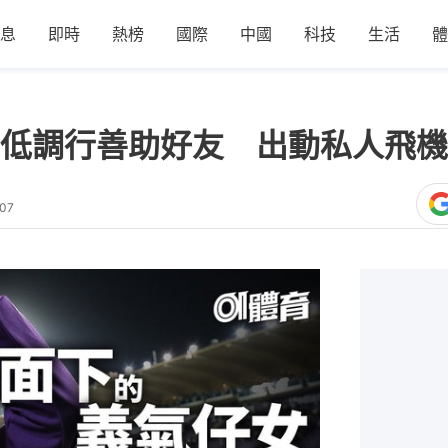
息
即時
熱榜
國際
中國
科技
生活
體
低調行善助好友 出動私人飛機
:07