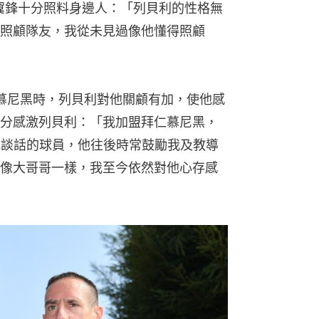
37歲的翼鋒十分照料身邊人：「列貝利的性格無
照顧隊友，我從未見過像他懂得照顧
入拜仁慕尼黑時，列貝利對他關顧有加，使他感
分感激列貝利：「我加盟拜仁慕尼黑，
我談話的球員，他往後時常鼓勵我及教導
像大哥哥一樣，我至今依然對他心存感