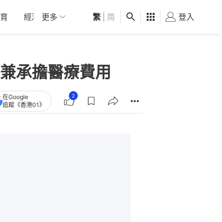
育
經濟
更多
01深圳
繁
觀點
|
简
健康
好食玩飛
登入
女
兼承擔醫療費用
2
在Google
追蹤《香港01》