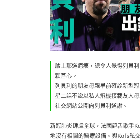
臉上那道疤痕，總令人覺得列貝利
顆善心。
列貝利的朋友母親早前確診新型冠狀
星二話不說以私人飛機接載友人母
社交網站公開向列貝利道謝。
新冠肺炎肆虐全球，法國饒舌歌手K
地沒有相關的醫療設備。與Kofs私交甚