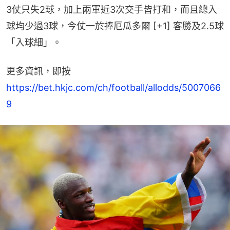
3仗只失2球，加上兩軍近3次交手皆打和，而且總入
球均少過3球，今仗一於捧厄瓜多爾 [+1] 客勝及2.5球
「入球細」。
更多資訊，即按 
https://bet.hkjc.com/ch/football/allodds/5007066
9