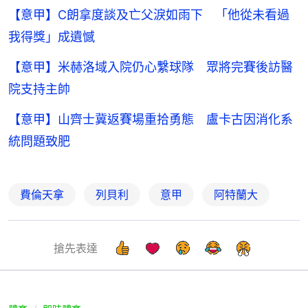
【意甲】C朗拿度談及亡父淚如雨下 「他從未看過
我得獎」成遺憾
【意甲】米赫洛域入院仍心繫球隊 眾將完賽後訪醫
院支持主帥
【意甲】山齊士冀返賽場重拾勇態 盧卡古因消化系
統問題致肥
費倫天拿
列貝利
意甲
阿特蘭大
搶先表達