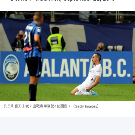
列貝利寶刀未老，出戰意甲至第4仗開齋。（Getty Images）