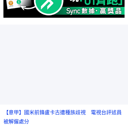
【意甲】國米前鋒盧卡古遭種族歧視 電視台評述員
被解僱處分