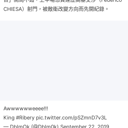
CHIESA）射門，被敵衛改變方向而先開紀錄。
Awwwwwweeee!!!
King
#Ribery
pic.twitter.com/pSZmnD7v3L
— DbImOk (@DbIm0k)
September 22, 2019