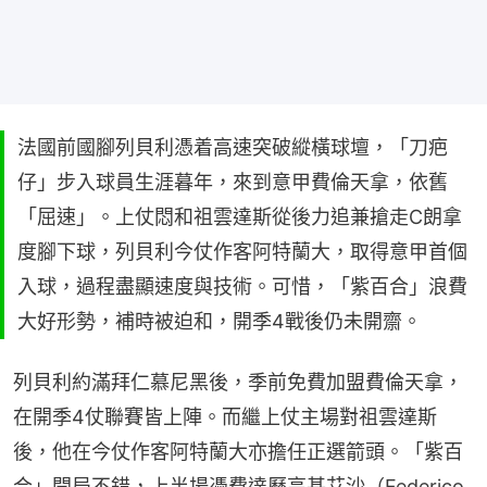
法國前國腳列貝利憑着高速突破縱橫球壇，「刀疤
仔」步入球員生涯暮年，來到意甲費倫天拿，依舊
「屈速」。上仗悶和祖雲達斯從後力追兼搶走C朗拿
度腳下球，列貝利今仗作客阿特蘭大，取得意甲首個
入球，過程盡顯速度與技術。可惜，「紫百合」浪費
大好形勢，補時被迫和，開季4戰後仍未開齋。
列貝利約滿拜仁慕尼黑後，季前免費加盟費倫天拿，
在開季4仗聯賽皆上陣。而繼上仗主場對祖雲達斯
後，他在今仗作客阿特蘭大亦擔任正選箭頭。「紫百
合」開局不錯，上半場憑費達歷高基艾沙（Federico 