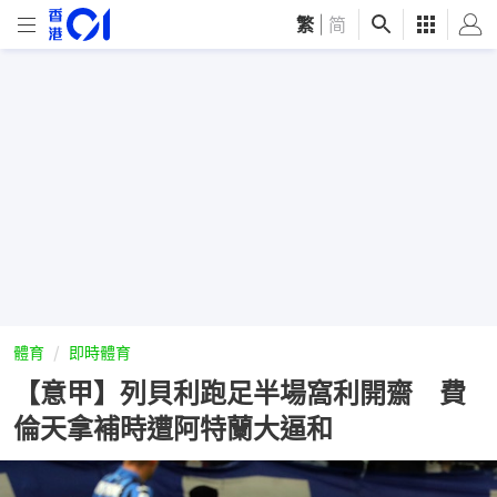
繁
|
简
體育
即時體育
【意甲】列貝利跑足半場窩利開齋 費
倫天拿補時遭阿特蘭大逼和