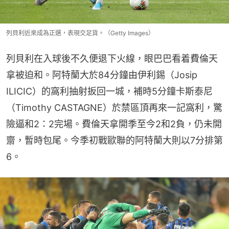
列貝利近來成為正選，表現交足貨。（Getty Images）
列貝利在入球後不久便退下火線，眼巴巴看着費倫天
拿被迫和。阿特蘭大於84分鐘由伊利錫（Josip 
ILICIC）的窩利抽射扳回一城，補時5分鐘卡斯泰尼
（Timothy CASTAGNE）於禁區頂再來一記窩利，驚
險逼和2：2完場。費倫天拿開季至今2和2負，仍未開
齋，暫時包尾。今季初戰歐聯的阿特蘭大則以7分排第
6。