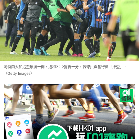
阿特蘭大加追至最後一刻，逼和2：2搶得一分，職球員興奮得像「捧盃」。
（Getty Images）