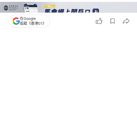
在Google
追蹤《香港01》
詳情請按：
 https://bit.ly/48dFYeH
世盃全城起動
足球
法國足球隊
瑞典足球隊
1
1
0
1
0