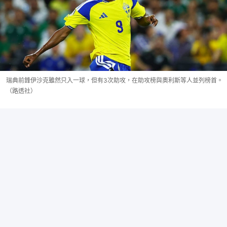
瑞典前鋒伊沙克雖然只入一球，但有3次助攻，在助攻榜與奧利斯等人並列榜首。
（路透社）