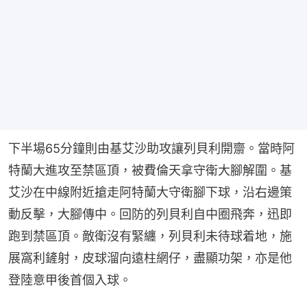
下半場65分鐘則由基艾沙助攻讓列貝利開齋。當時阿
特蘭大進攻至禁區頂，被費倫天拿守衛大腳解圍。基
艾沙在中線附近搶走阿特蘭大守衛腳下球，沿右邊策
動反擊，大腳傳中。回防的列貝利自中圈飛奔，迅即
跑到禁區頂。敵衛沒有緊纏，列貝利未待球着地，施
展窩利鏟射，皮球溜向遠柱網仔，盡顯功架，亦是他
登陸意甲後首個入球。