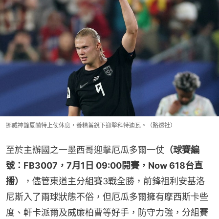
挪威神鋒夏蘭特上仗休息，養精蓄銳下迎擊科特迪瓦。（路透社）
至於主辦國之一墨西哥迎擊厄瓜多爾一仗
（球賽編
號：FB3007，7月1日 09:00開賽，Now 618台直
播）
，儘管東道主分組賽3戰全勝，前鋒祖利安基洛
尼斯入了兩球狀態不俗，但厄瓜多爾擁有摩西斯卡些
度、軒卡派爾及威廉柏曹等好手，防守力強，分組賽