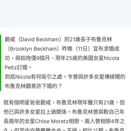
碧咸（David Beckham）的21歲長子布魯克林
（Brooklyn Beckham）昨晚（11日）宣布求婚成
功，與拍拖僅9個月、現年25歲的美國女星Nicola
Peltz訂婚。
到底Nicola有何吸引之處，令曾與許多女星傳緋聞的
布魯克林願意許下婚約？
既有個明星爸爸碧咸，布魯克林現年雖只有21歲，但
他已與許多女星拉上過關係。布魯克林曾與較自己年
長兩年的女星Chloe Moretz相戀，兩人曾相戀4年之
久，但當中亦曾離離合合。不過，相比父親，布魯克