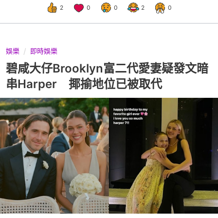
2
0
0
2
0
娛樂
即時娛樂
碧咸大仔Brooklyn富二代愛妻疑發文暗
串Harper 揶揄地位已被取代