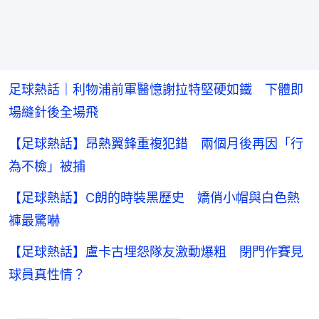
足球熱話｜利物浦前軍醫憶謝拉特堅硬如鐵 下體即
場縫針後全場飛
【足球熱話】昂熱翼鋒重複犯錯 兩個月後再因「行
為不檢」被捕
【足球熱話】C朗的時裝黑歷史 嬌俏小帽與白色熱
褲最驚嚇
【足球熱話】盧卡古埋怨隊友激動爆粗 閉門作賽見
球員真性情？