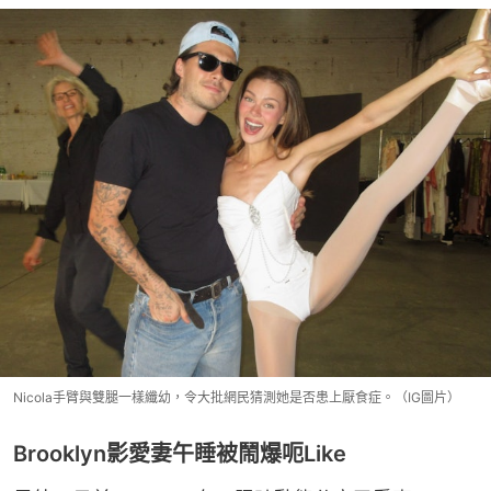
Nicola手臂與雙腿一樣纖幼，令大批網民猜測她是否患上厭食症。（IG圖片）
Brooklyn影愛妻午睡被鬧爆呃Like