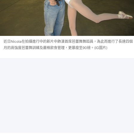
近日Nicola在拍攝進行中的新片中飾演首席芭蕾舞舞蹈員，為此而進行了長達四個
月的高強度芭蕾舞訓練及嚴格飲食管理，更暴瘦至90磅。(IG圖片)