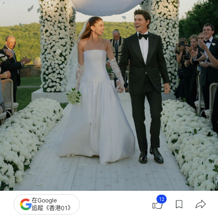
12
在Google
Nicola Peltz分享了哥哥婚禮當日的照片，並留言表示：「這個婚禮時我有幸見過
追蹤《香港01》
最美麗的事之一。Willy，多謝你終於正式送我夢寐以求的姊妹，Ken。」（IG圖