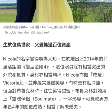
布魯克林宣布與Nicola訂婚，Nicola左手亦戴上訂婚戒指。
（brooklynbeckham@instagram）
生於億萬世家　父親擁過百億資產
Nicola的名字變得廣為人知，在於她出演2014年的荷
里活鉅製《變型金剛4》，這位演員除有相當突出的
外貌和氣質，身材亦相當均稱。Nicola亦如「咸嫂」
Victoria般，並非經常展露笑容，有時更有點冷酷，
但面對布魯克林時，往往笑得甜蜜。布魯克林對她用
上「靈魂伴侶（Soulmate）」一字形容，可見較男方
年長4年的她更成熟，相當了解未婚夫。