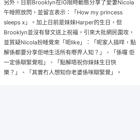
另外，日前Brooklyn在IG限時動態分享了愛妻Nicola
午睡照放閃，並留言表示：「How my princess 
sleeps x」。加上日前是妹妹Harper的生日，但
Brooklyn並沒有發文送上祝福，引來大批網民圍攻，
並質疑Nicola扮睡覺來「呃like」：「呢家人搞咩，點
解係都要分享佢哋生活所有嘢畀人知？」、「係囉 佢
一定係瞓緊覺啦」、「點解唔祝你妹妹生日快
樂？」、「其實冇人想知你老婆係咪瞓緊覺」。