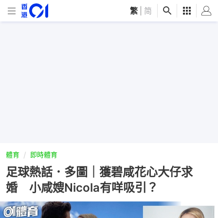
繁
|
简
體育
即時體育
足球熱話．多圖｜獲碧咸花心大仔求
婚 小咸嫂Nicola有咩吸引？