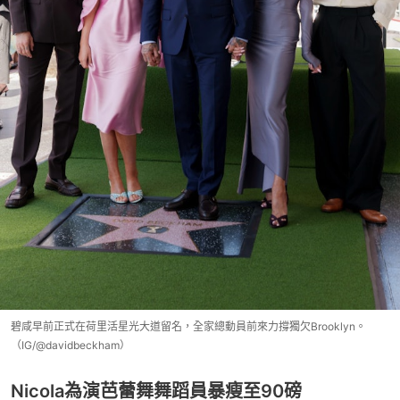
碧咸早前正式在荷里活星光大道留名，全家總動員前來力撐獨欠Brooklyn。
（IG/@davidbeckham）
Nicola為演芭蕾舞舞蹈員暴瘦至90磅