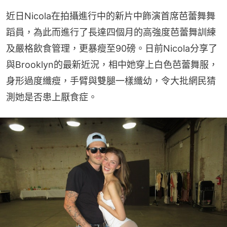
近日Nicola在拍攝進行中的新片中飾演首席芭蕾舞舞
蹈員，為此而進行了長達四個月的高強度芭蕾舞訓練
及嚴格飲食管理，更暴瘦至90磅。日前Nicola分享了
與Brooklyn的最新近況，相中她穿上白色芭蕾舞服，
身形過度纖瘦，手臂與雙腿一樣纖幼，令大批網民猜
測她是否患上厭食症。