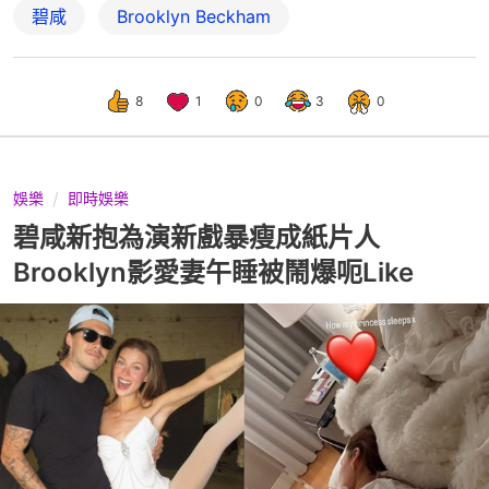
碧咸
Brooklyn Beckham
8
1
0
3
0
娛樂
即時娛樂
碧咸新抱為演新戲暴瘦成紙片人
Brooklyn影愛妻午睡被鬧爆呃Like