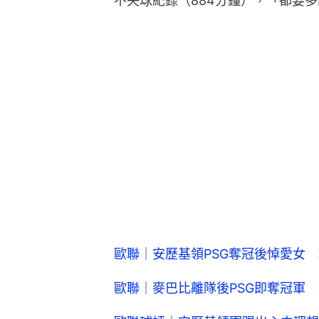
不失球紀錄（884分鐘），「都要
歐聯｜安歷基領PSG奪冠後悼愛女
歐聯｜麥巴比離隊後PSG即奪冠軍 