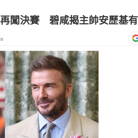
再闖決賽 碧咸揭主帥安歷基有
28