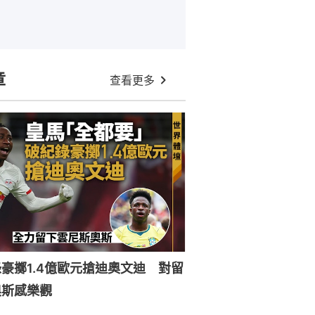
章
查看更多
豪擲1.4億歐元搶迪奧文迪 對留
奧斯感樂觀