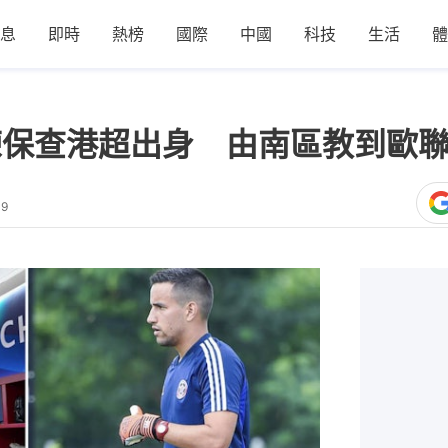
息
即時
熱榜
國際
中國
科技
生活
體
練保查港超出身 由南區教到歐
39