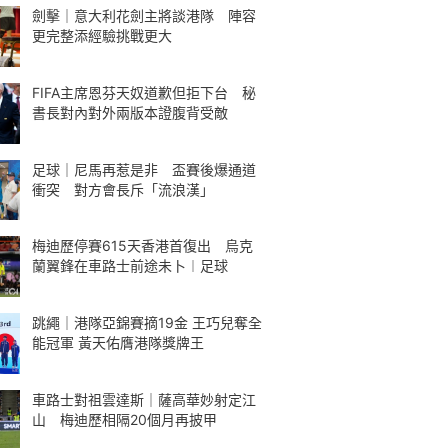
劍擊｜意大利花劍主將談港隊 陣容
更完整添經驗挑戰更大
FIFA主席恩芬天奴道歉但拒下台 秘
書長對內對外兩版本證腹背受敵
足球｜尼馬再惹是非 盃賽後爆通道
衝突 對方會長斥「流浪漢」
梅迪歷停賽615天香港首復出 烏克
蘭翼鋒在車路士前途未卜︱足球
跳繩｜港隊亞錦賽摘19金 王巧兒奪全
能冠軍 黃天佑膺港隊獎牌王
車路士對祖雲達斯｜薩高華妙射定江
山 梅迪歷相隔20個月再披甲