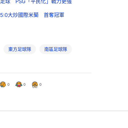
足球 PSG「平民化」戰力更強
5:0大炒國際米蘭 首奪冠軍
東方足球隊
南區足球隊
0
0
0