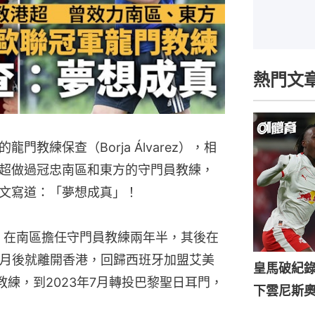
熱門文
教練保查（Borja Álvarez），相
超做過冠忠南區和東方的守門員教練，
文寫道：「夢想成真」！
後，在南區擔任守門員教練兩年半，其後在
4個月後就離開香港，回歸西班牙加盟艾美
皇馬破紀錄
教練，到2023年7月轉投巴黎聖日耳門，
下雲尼斯