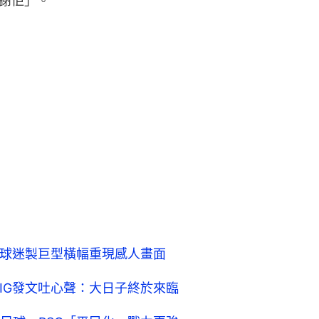
多謝佢」。
 球迷製巨型橫幅重現感人畫面
IG發文吐心聲：大日子終於來臨