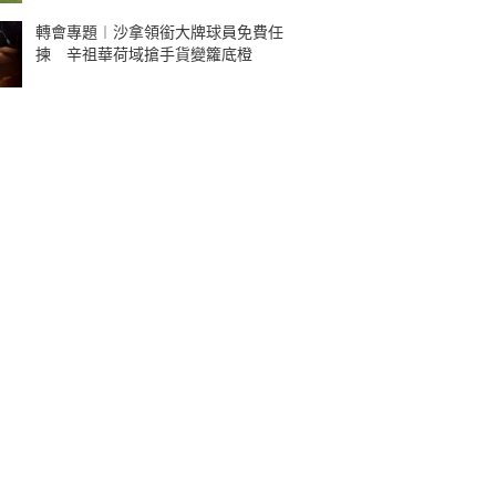
轉會專題︱沙拿領銜大牌球員免費任
揀 辛祖華荷域搶手貨變籮底橙