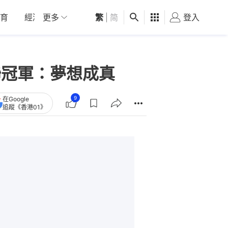
育
經濟
更多
01深圳
繁
觀點
|
简
健康
好食玩飛
登入
女
聯冠軍：夢想成真
9
在Google
追蹤《香港01》