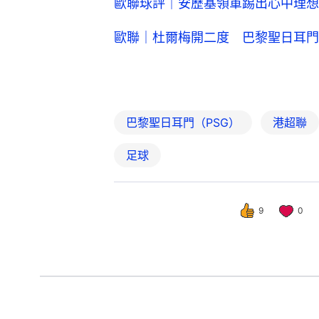
歐聯球評｜安歷基領軍踢出心中理想
歐聯｜杜爾梅開二度 巴黎聖日耳門
巴黎聖日耳門（PSG）
港超聯
足球
9
0