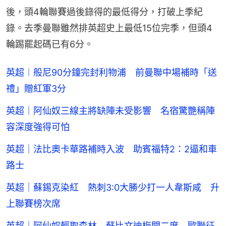
後，頭4輪聯賽過後錄得的最低得分，打破上季紀
錄。去季曼聯雖然排英超史上最低15位完季，但頭4
輪踢罷起碼已有6分。
英超︱般尼90分鐘完封利物浦 前曼聯中場補時「送
禮」贈紅軍3分
英超｜阿仙奴三線主將缺陣未受影響 名宿驚艷稱陣
容深度強得可怕
英超｜法比奧卡華路補時入波 助賓福特2：2逼和車
路士
英超｜蘇錫克染紅 熱刺3:0大勝少打一人韋斯咸 升
上聯賽榜次席
英超｜阿仙奴輕取森林 蘇比文迪梅開二度 歐聯征