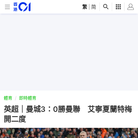
繁
|
简
體育
即時體育
英超｜曼城3：0勝曼聯 艾寧夏蘭特梅
開二度