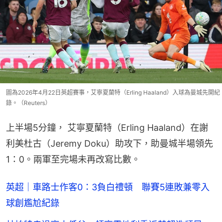
圖為2026年4月22日英超賽事，艾寧夏蘭特（Erling Haaland）入球為曼城先開紀
錄。（Reuters）
上半場5分鐘， 艾寧夏蘭特（Erling Haaland）在謝
利美杜古（Jeremy Doku）助攻下，助曼城半場領先
1：0。兩軍至完場未再改寫比數。
英超｜車路士作客0：3負白禮頓 聯賽5連敗兼零入
球創尷尬紀錄