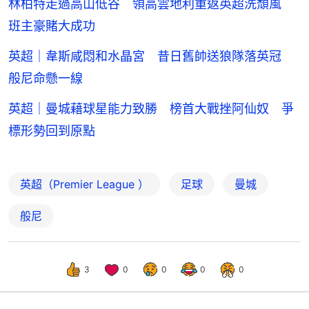
林柏特走過高山低谷 領高雲地利重返英超洗頹風
班主豪賭大成功
英超｜韋斯咸悶和水晶宮 昔日舊帥送狼隊落英冠
般尼命懸一線
英超｜曼城藉球星能力致勝 榜首大戰挫阿仙奴 爭
標形勢回到原點
英超（Premier League ）
足球
曼城
般尼
3
0
0
0
0