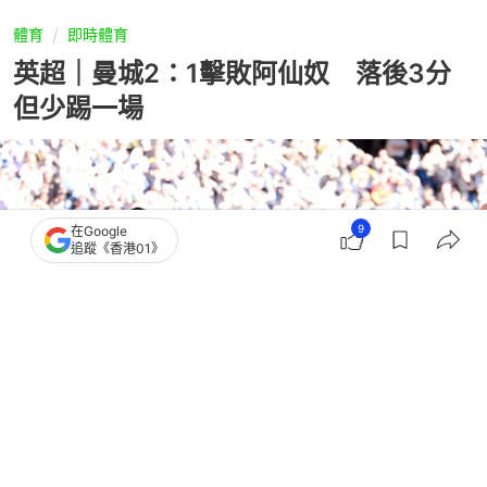
體育
即時體育
英超｜曼城2：1擊敗阿仙奴 落後3分
但少踢一場
9
在Google
追蹤《香港01》
撰文：
蕭通
出版：
2026-04-20 01:41
更新：
2026-04-20 10:23