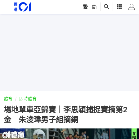
繁
|
简
體育
即時體育
場地單車亞錦賽｜李思穎捕捉賽摘第2
金 朱浚瑋男子組摘銅