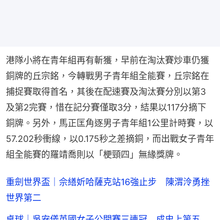
港隊小將在青年組再有斬獲，早前在淘汰賽炒車仍獲
銅牌的丘宗銘，今轉戰男子青年組全能賽，丘宗銘在
捕捉賽取得首名，其後在配速賽及淘汰賽分別以第3
及第2完賽，惜在記分賽僅取3分，結果以117分摘下
銅牌。另外，馬正匡角逐男子青年組1公里計時賽，以
57.202秒衝線，以0.175秒之差摘銅，而出戰女子青年
組全能賽的羅靖喬則以「梗頸四」無緣獎牌。
重劍世界盃｜佘繕妡哈薩克站16強止步 陳渭泠勇挫
世界第二
桌球｜吳安儀英國女子公開賽三連冠 成史上第五