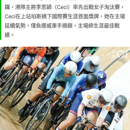
鑼，港隊主將李思穎（Ceci）率先出戰女子淘汰賽，
Ceci在上站珀斯摘下國際賽生涯首面獎牌，她在主場
延續氣勢，僅負挪威車手摘銀，主場締生涯最佳戰
績。