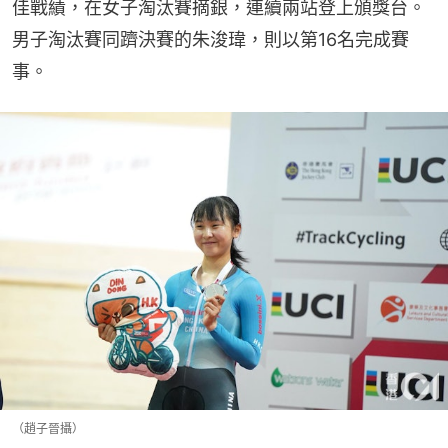
佳戰績，在女子淘汰賽摘銀，連續兩站登上頒獎台。
男子淘汰賽同躋決賽的朱浚瑋，則以第16名完成賽
事。
（趙子晉攝）