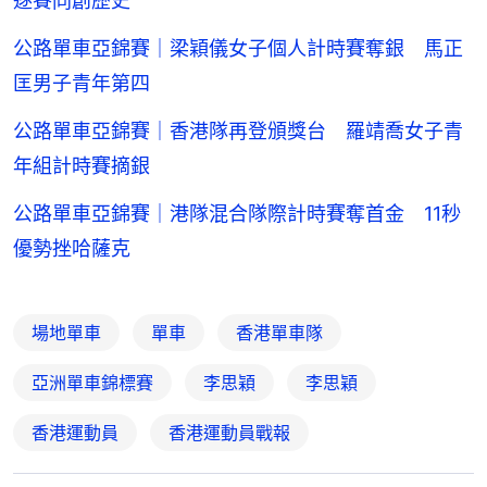
逐賽同創歷史
公路單車亞錦賽｜梁穎儀女子個人計時賽奪銀 馬正
匡男子青年第四
公路單車亞錦賽｜香港隊再登頒獎台 羅靖喬女子青
年組計時賽摘銀
公路單車亞錦賽｜港隊混合隊際計時賽奪首金 11秒
優勢挫哈薩克
場地單車
單車
香港單車隊
亞洲單車錦標賽
李思穎
李思穎
香港運動員
香港運動員戰報