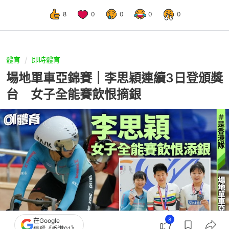
8
0
0
0
0
體育
即時體育
場地單車亞錦賽｜李思穎連續3日登頒獎
台 女子全能賽飲恨摘銀
8
在Google
追蹤《香港01》