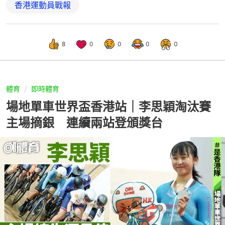
香港運動員戰報
8
0
0
0
0
體育
即時體育
場地單車世界盃香港站｜李思穎淘汰賽
主場摘銀 連續兩站登頒獎台