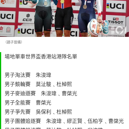
（趙子晉攝）
場地單車世界盃香港站港隊名單
男子淘汰賽 朱浚瑋
男子競輪賽 莫沚駿﹑杜棹熙
男子麥迪遜賽 朱浚瑋﹑曹棨光
男子全能賽 曹棨光
男子爭先賽 吳保利﹑杜棹熙
男子團體追逐賽 朱浚瑋﹑繆正賢﹑伍柏亨﹑曹棨光