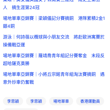
人 摘生涯第24冠
場地單車亞錦賽｜梁穎儀記分賽摘銅 港隊累積2金1
銀4銅
游泳｜何詩蓓以欖球與小朋友交流 將赴歐洲寓賽於
操備戰亞運
場地單車亞錦賽｜羅靖喬青年組記分賽奪金 末段反
超哈薩克奠勝
場地單車亞錦賽｜小將丘宗銘青年組淘汰賽摘銅 遇
意外炒車仍奮戰
李思穎
李思穎
場地單車
香港運動員