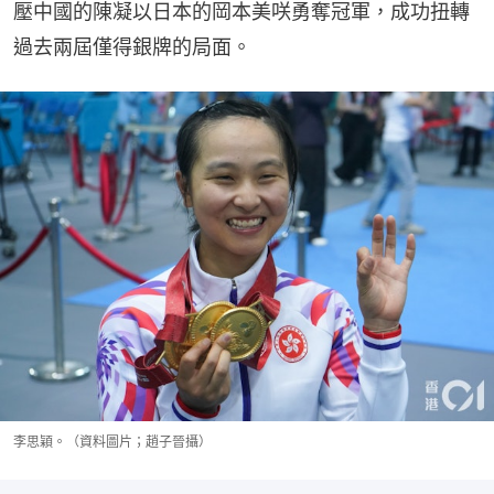
壓中國的陳凝以日本的岡本美咲勇奪冠軍，成功扭轉
過去兩屆僅得銀牌的局面。
李思穎。（資料圖片；趙子晉攝）