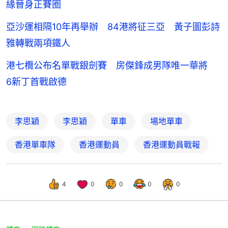
緣晉身正賽圈
亞沙運相隔10年再舉辦 84港將征三亞 黃子圖彭詩
雅轉戰兩項鐵人
港七欖公布名單戰銀劍賽 房傑鋒成男隊唯一華將
6新丁首戰啟德
李思穎
李思穎
單車
場地單車
香港單車隊
香港運動員
香港運動員戰報
4
0
0
0
0