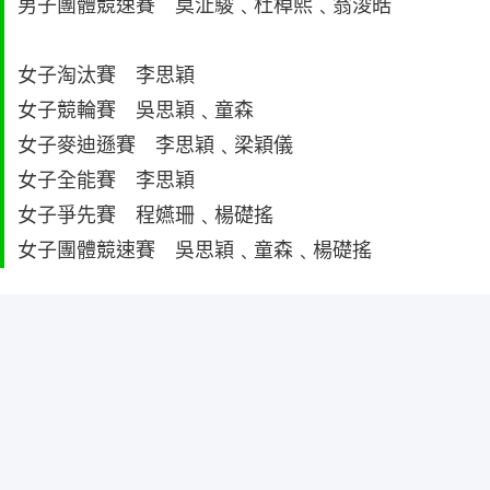
男子團體競速賽 莫沚駿﹑杜棹熙﹑翁浚皓
女子淘汰賽 李思穎
女子競輪賽 吳思穎﹑童森
女子麥迪遜賽 李思穎﹑梁穎儀
女子全能賽 李思穎
女子爭先賽 程嬿珊﹑楊礎搖
女子團體競速賽 吳思穎﹑童森﹑楊礎搖