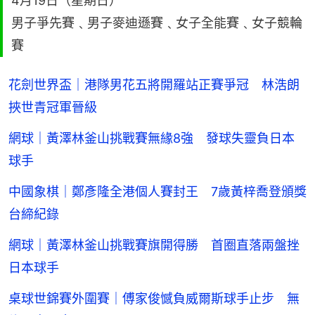
4月19日（星期日）
男子爭先賽﹑男子麥迪遜賽﹑女子全能賽﹑女子競輪
賽
花劍世界盃｜港隊男花五將開羅站正賽爭冠 林浩朗
挾世青冠軍晉級
網球｜黃澤林釜山挑戰賽無緣8強 發球失靈負日本
球手
中國象棋｜鄭彥隆全港個人賽封王 7歲黃梓喬登頒獎
台締紀錄
網球｜黃澤林釜山挑戰賽旗開得勝 首圈直落兩盤挫
日本球手
桌球世錦賽外圍賽｜傅家俊憾負威爾斯球手止步 無