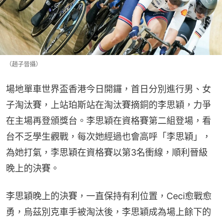
（趙子晉攝）
場地單車世界盃香港今日開鑼，首日分別進行男、女
子淘汰賽，上站珀斯站在淘汰賽摘銅的李思穎，力爭
在主場再登頒獎台。李思穎在資格賽第二組登場，看
台不乏學生觀戰，每次她經過也會高呼「李思穎」，
為她打氣，李思穎在資格賽以第3名衝線，順利晉級
晚上的決賽。
李思穎晚上的決賽，一直保持有利位置，Ceci愈戰愈
勇，烏茲別克車手被淘汰後，李思穎成為場上餘下的