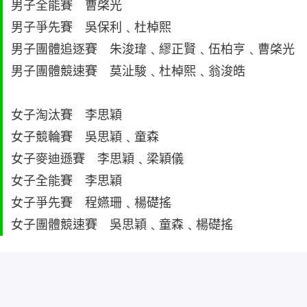
男子全能賽 曹棨光
男子爭先賽 吳保利﹑杜棹熙
男子團體追逐賽 朱浚瑋﹑繆正賢﹑伍柏亨﹑曹棨光
男子團體競速賽 莫沚駿﹑杜棹熙﹑翁浚皓
女子淘汰賽 李思穎
女子競輪賽 吳思穎﹑童森
女子麥迪遜賽 李思穎﹑梁穎儀
女子全能賽 李思穎
女子爭先賽 程嬿珊﹑楊礎搖
女子團體競速賽 吳思穎﹑童森﹑楊礎搖