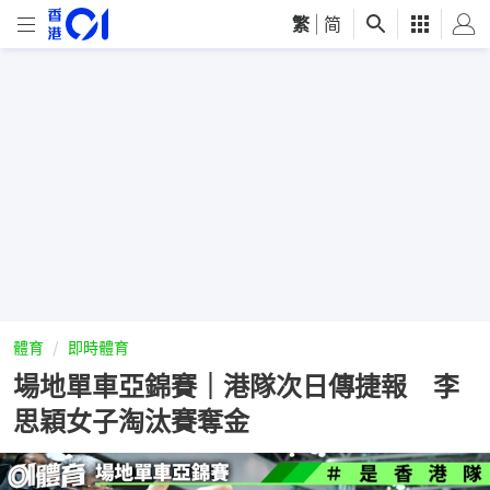
繁
|
简
體育
即時體育
場地單車亞錦賽｜港隊次日傳捷報 李
思穎女子淘汰賽奪金