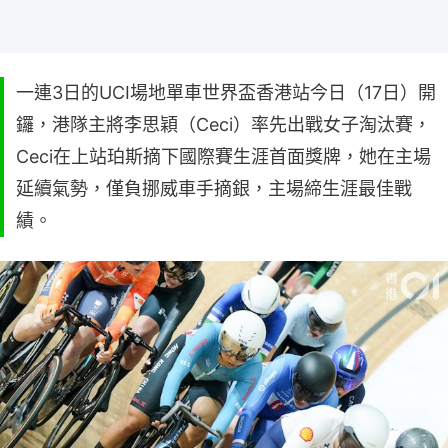
一連3日的UCI場地單車世界盃香港站今日（17日）開
鑼，港隊主將李思穎（Ceci）率先出戰女子淘汰賽，
Ceci在上站珀斯摘下國際賽生涯首面獎牌，她在主場
延續氣勢，僅負挪威車手摘銀，主場締生涯最佳戰
績。