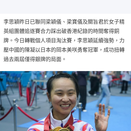
李思穎昨日已聯同梁穎儀、梁寶儀及關旨君於女子精
英組團體追逐賽合力踩出破香港紀錄的時間奪得銅
牌。今日轉戰個人項目淘汰賽，李思穎延續強勢，力
壓中國的陳凝以日本的岡本美咲勇奪冠軍，成功扭轉
過去兩屆僅得銀牌的局面。