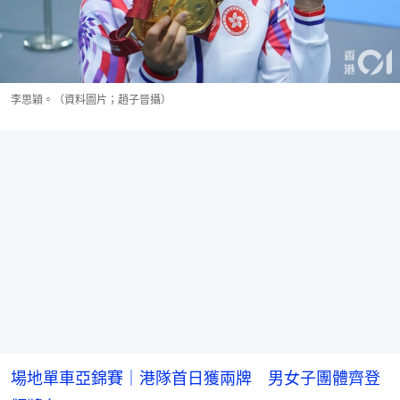
李思穎。（資料圖片；趙子晉攝）
場地單車亞錦賽｜港隊首日獲兩牌 男女子團體齊登