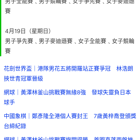
男子全能賽﹑男子競輪賽﹑女子爭先賽﹑女子麥迪遜
賽
4月19日（星期日）
男子爭先賽﹑男子麥迪遜賽﹑女子全能賽﹑女子競輪
賽
花劍世界盃｜港隊男花五將開羅站正賽爭冠 林浩朗
挾世青冠軍晉級
網球｜黃澤林釜山挑戰賽無緣8強 發球失靈負日本
球手
中國象棋｜鄭彥隆全港個人賽封王 7歲黃梓喬登頒獎
台締紀錄
網球｜黃澤林釜山挑戰賽旗開得勝 首圈直落兩盤挫