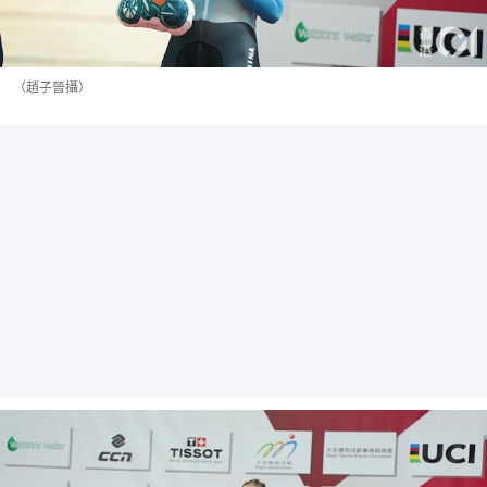
（趙子晉攝）