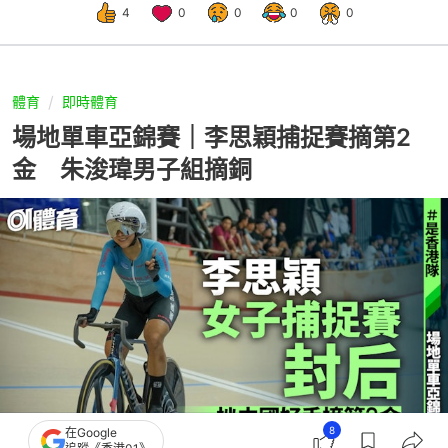
4
0
0
0
0
體育
即時體育
場地單車亞錦賽｜李思穎捕捉賽摘第2
金 朱浚瑋男子組摘銅
8
在Google