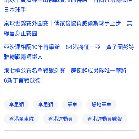
日本球手
桌球世錦賽外圍賽｜傅家俊憾負威爾斯球手止步 無
緣晉身正賽圈
亞沙運相隔10年再舉辦 84港將征三亞 黃子圖彭詩
雅轉戰兩項鐵人
港七欖公布名單戰銀劍賽 房傑鋒成男隊唯一華將
6新丁首戰啟德
李思穎
李思穎
單車
場地單車
香港單車隊
香港運動員
香港運動員戰報