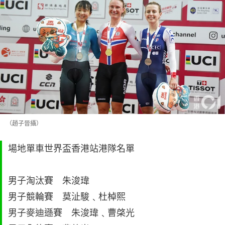
（趙子晉攝）
場地單車世界盃香港站港隊名單
男子淘汰賽 朱浚瑋
男子競輪賽 莫沚駿﹑杜棹熙
男子麥迪遜賽 朱浚瑋﹑曹棨光